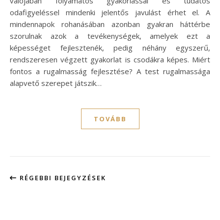
valójában folyamatos gyakorlással és tudatos
odafigyeléssel mindenki jelentős javulást érhet el. A
mindennapok rohanásában azonban gyakran háttérbe
szorulnak azok a tevékenységek, amelyek ezt a
képességet fejlesztenék, pedig néhány egyszerű,
rendszeresen végzett gyakorlat is csodákra képes. Miért
fontos a rugalmasság fejlesztése? A test rugalmassága
alapvető szerepet játszik…
TOVÁBB
RÉGEBBI BEJEGYZÉSEK