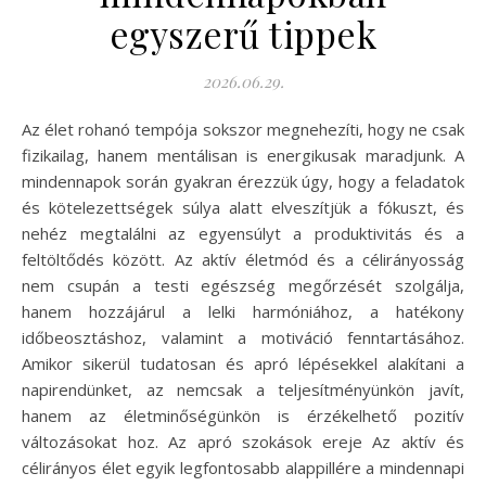
egyszerű tippek
2026.06.29.
Az élet rohanó tempója sokszor megnehezíti, hogy ne csak
fizikailag, hanem mentálisan is energikusak maradjunk. A
mindennapok során gyakran érezzük úgy, hogy a feladatok
és kötelezettségek súlya alatt elveszítjük a fókuszt, és
nehéz megtalálni az egyensúlyt a produktivitás és a
feltöltődés között. Az aktív életmód és a célirányosság
nem csupán a testi egészség megőrzését szolgálja,
hanem hozzájárul a lelki harmóniához, a hatékony
időbeosztáshoz, valamint a motiváció fenntartásához.
Amikor sikerül tudatosan és apró lépésekkel alakítani a
napirendünket, az nemcsak a teljesítményünkön javít,
hanem az életminőségünkön is érzékelhető pozitív
változásokat hoz. Az apró szokások ereje Az aktív és
célirányos élet egyik legfontosabb alappillére a mindennapi