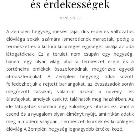
és érdekességek
2026.06.22.
A Zempléni hegység mesés tájai, dús erdei és változatos
élővilága sokak számára ismeretlenek maradtak, pedig a
természet és a kultúra különleges egységét kínálja az oda
látogatóknak. Ez a terület nem csupán egy hegység,
hanem egy olyan világ, ahol a természet ereje és a
történelmi emlékek összefonódnak, megőrizve egyedi
atmoszférájukat. A Zempléni hegység titkai között
felfedezhetjük a rejtett barlangokat, az évszázadok során
megőrzött falvakat, valamint azokat a növény- és
állatfajokat, amelyek csak itt találhatók meg hazánkban. Az
ide látogatók számára egy különleges utazás ez, ahol a
csend és a nyugalom olyan élményt nyújt, ami ritkán adatik
meg a modern világban. Természeti kincsek és különleges
élővilág A Zempléni hegység legnagyobb értékei közé…