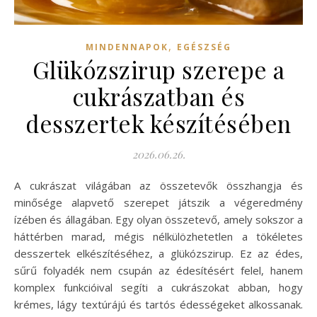
,
MINDENNAPOK
EGÉSZSÉG
Glükózszirup szerepe a
cukrászatban és
desszertek készítésében
2026.06.26.
A cukrászat világában az összetevők összhangja és
minősége alapvető szerepet játszik a végeredmény
ízében és állagában. Egy olyan összetevő, amely sokszor a
háttérben marad, mégis nélkülözhetetlen a tökéletes
desszertek elkészítéséhez, a glükózszirup. Ez az édes,
sűrű folyadék nem csupán az édesítésért felel, hanem
komplex funkcióival segíti a cukrászokat abban, hogy
krémes, lágy textúrájú és tartós édességeket alkossanak.