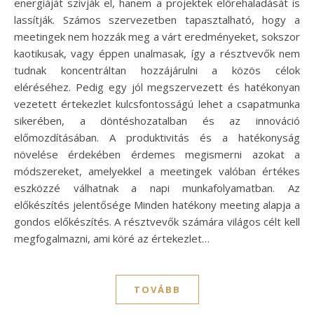
energiáját szívják el, hanem a projektek előrehaladását is
lassítják. Számos szervezetben tapasztalható, hogy a
meetingek nem hozzák meg a várt eredményeket, sokszor
kaotikusak, vagy éppen unalmasak, így a résztvevők nem
tudnak koncentráltan hozzájárulni a közös célok
eléréséhez. Pedig egy jól megszervezett és hatékonyan
vezetett értekezlet kulcsfontosságú lehet a csapatmunka
sikerében, a döntéshozatalban és az innováció
előmozdításában. A produktivitás és a hatékonyság
növelése érdekében érdemes megismerni azokat a
módszereket, amelyekkel a meetingek valóban értékes
eszközzé válhatnak a napi munkafolyamatban. Az
előkészítés jelentősége Minden hatékony meeting alapja a
gondos előkészítés. A résztvevők számára világos célt kell
megfogalmazni, ami köré az értekezlet…
TOVÁBB