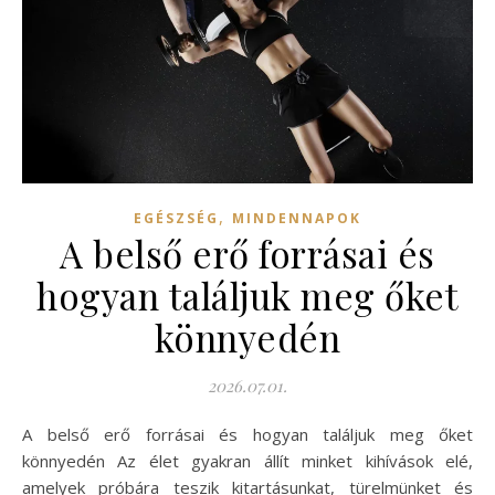
,
EGÉSZSÉG
MINDENNAPOK
A belső erő forrásai és
hogyan találjuk meg őket
könnyedén
2026.07.01.
A belső erő forrásai és hogyan találjuk meg őket
könnyedén Az élet gyakran állít minket kihívások elé,
amelyek próbára teszik kitartásunkat, türelmünket és