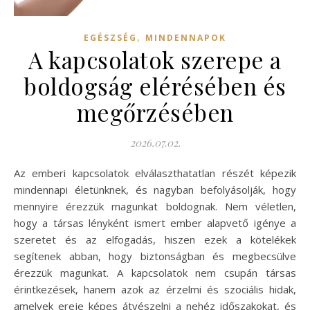
,
EGÉSZSÉG
MINDENNAPOK
A kapcsolatok szerepe a
boldogság elérésében és
megőrzésében
2026.07.02.
Az emberi kapcsolatok elválaszthatatlan részét képezik
mindennapi életünknek, és nagyban befolyásolják, hogy
mennyire érezzük magunkat boldognak. Nem véletlen,
hogy a társas lényként ismert ember alapvető igénye a
szeretet és az elfogadás, hiszen ezek a kötelékek
segítenek abban, hogy biztonságban és megbecsülve
érezzük magunkat. A kapcsolatok nem csupán társas
érintkezések, hanem azok az érzelmi és szociális hidak,
amelyek ereje képes átvészelni a nehéz időszakokat, és