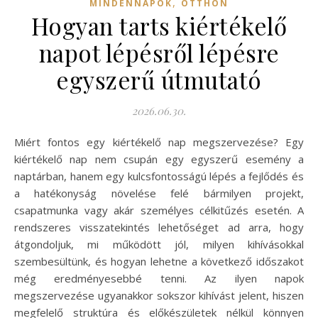
,
MINDENNAPOK
OTTHON
Hogyan tarts kiértékelő
napot lépésről lépésre
egyszerű útmutató
2026.06.30.
Miért fontos egy kiértékelő nap megszervezése? Egy
kiértékelő nap nem csupán egy egyszerű esemény a
naptárban, hanem egy kulcsfontosságú lépés a fejlődés és
a hatékonyság növelése felé bármilyen projekt,
csapatmunka vagy akár személyes célkitűzés esetén. A
rendszeres visszatekintés lehetőséget ad arra, hogy
átgondoljuk, mi működött jól, milyen kihívásokkal
szembesültünk, és hogyan lehetne a következő időszakot
még eredményesebbé tenni. Az ilyen napok
megszervezése ugyanakkor sokszor kihívást jelent, hiszen
megfelelő struktúra és előkészületek nélkül könnyen