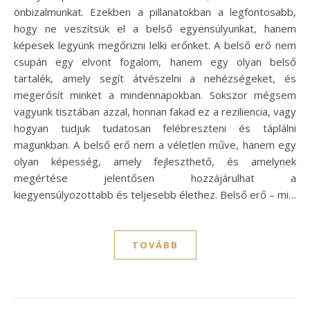
önbizalmunkat. Ezekben a pillanatokban a legfontosabb,
hogy ne veszítsük el a belső egyensúlyunkat, hanem
képesek legyünk megőrizni lelki erőnket. A belső erő nem
csupán egy elvont fogalom, hanem egy olyan belső
tartalék, amely segít átvészelni a nehézségeket, és
megerősít minket a mindennapokban. Sokszor mégsem
vagyunk tisztában azzal, honnan fakad ez a reziliencia, vagy
hogyan tudjuk tudatosan felébreszteni és táplálni
magunkban. A belső erő nem a véletlen műve, hanem egy
olyan képesség, amely fejleszthető, és amelynek
megértése jelentősen hozzájárulhat a
kiegyensúlyozottabb és teljesebb élethez. Belső erő – mi…
TOVÁBB