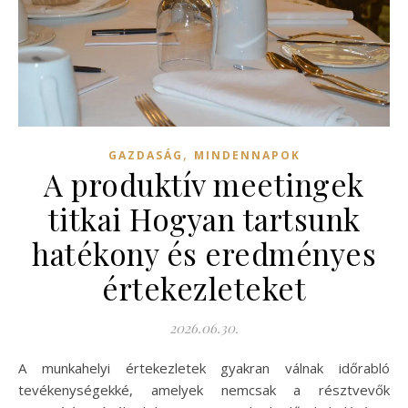
,
GAZDASÁG
MINDENNAPOK
A produktív meetingek
titkai Hogyan tartsunk
hatékony és eredményes
értekezleteket
2026.06.30.
A munkahelyi értekezletek gyakran válnak időrabló
tevékenységekké, amelyek nemcsak a résztvevők