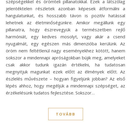
szépségekkel és örömteli pillanatokkal. Ezek a látszólag
jelentéktelen részletek azonban képesek átformálni a
hangulatunkat, és hosszabb távon is pozitív hatással
lehetnek az életminőségünkre. Amikor megállunk egy
pillanatra, hogy észrevegyük a természetben rejlő
harmóniát, egy kedves mosolyt, vagy akár a csend
nyugalmát, egy egészen más dimenzióba kerülünk. Az
öröm nem feltétlenül nagy eseményekhez kötött, hanem
sokszor a mindennapi apróságokban bújik meg, amelyeket
csak akkor tudunk igazán értékelni, ha tudatosan
megnyitjuk magunkat ezek előtt az élmények előtt. Az
észlelés művészete – hogyan figyeljünk jobban? Az első
lépés ahhoz, hogy megéljük a mindennapi szépséget, az
érzékelésünk tudatos fejlesztése. Sokszor…
TOVÁBB