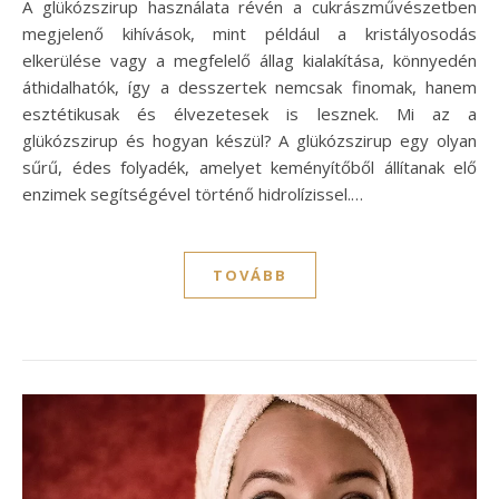
A glükózszirup használata révén a cukrászművészetben
megjelenő kihívások, mint például a kristályosodás
elkerülése vagy a megfelelő állag kialakítása, könnyedén
áthidalhatók, így a desszertek nemcsak finomak, hanem
esztétikusak és élvezetesek is lesznek. Mi az a
glükózszirup és hogyan készül? A glükózszirup egy olyan
sűrű, édes folyadék, amelyet keményítőből állítanak elő
enzimek segítségével történő hidrolízissel.…
TOVÁBB