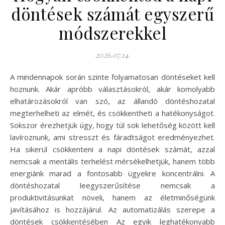
döntések számát egyszerű
módszerekkel
2026.07.14.
A mindennapok során szinte folyamatosan döntéseket kell
hoznunk. Akár apróbb választásokról, akár komolyabb
elhatározásokról van szó, az állandó döntéshozatal
megterhelheti az elmét, és csökkentheti a hatékonyságot.
Sokszor érezhetjük úgy, hogy túl sok lehetőség között kell
lavíroznunk, ami stresszt és fáradtságot eredményezhet.
Ha sikerül csökkenteni a napi döntések számát, azzal
nemcsak a mentális terhelést mérsékelhetjük, hanem több
energiánk marad a fontosabb ügyekre koncentrálni. A
döntéshozatal leegyszerűsítése nemcsak a
produktivitásunkat növeli, hanem az életminőségünk
javításához is hozzájárul. Az automatizálás szerepe a
döntések csökkentésében Az egyik leghatékonyabb