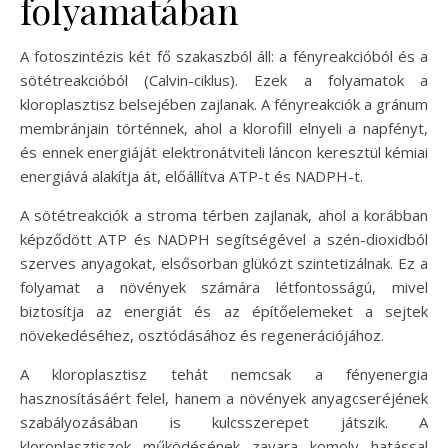
folyamatában
A fotoszintézis két fő szakaszból áll: a fényreakcióból és a
sötétreakcióból (Calvin-ciklus). Ezek a folyamatok a
kloroplasztisz belsejében zajlanak. A fényreakciók a gránum
membránjain történnek, ahol a klorofill elnyeli a napfényt,
és ennek energiáját elektronátviteli láncon keresztül kémiai
energiává alakítja át, előállítva ATP-t és NADPH-t.
A sötétreakciók a stroma térben zajlanak, ahol a korábban
képződött ATP és NADPH segítségével a szén-dioxidból
szerves anyagokat, elsősorban glükózt szintetizálnak. Ez a
folyamat a növények számára létfontosságú, mivel
biztosítja az energiát és az építőelemeket a sejtek
növekedéséhez, osztódásához és regenerációjához.
A kloroplasztisz tehát nemcsak a fényenergia
hasznosításáért felel, hanem a növények anyagcseréjének
szabályozásában is kulcsszerepet játszik. A
kloroplasztiszok működésének zavara komoly hatással