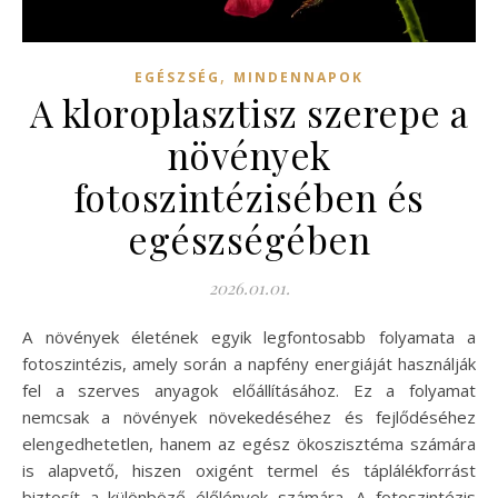
,
EGÉSZSÉG
MINDENNAPOK
A kloroplasztisz szerepe a
növények
fotoszintézisében és
egészségében
2026.01.01.
A növények életének egyik legfontosabb folyamata a
fotoszintézis, amely során a napfény energiáját használják
fel a szerves anyagok előállításához. Ez a folyamat
nemcsak a növények növekedéséhez és fejlődéséhez
elengedhetetlen, hanem az egész ökoszisztéma számára
is alapvető, hiszen oxigént termel és táplálékforrást
biztosít a különböző élőlények számára. A fotoszintézis