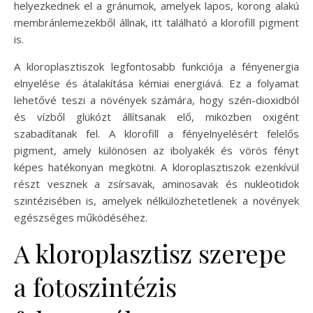
helyezkednek el a gránumok, amelyek lapos, korong alakú
membránlemezekből állnak, itt található a klorofill pigment
is.
A kloroplasztiszok legfontosabb funkciója a fényenergia
elnyelése és átalakítása kémiai energiává. Ez a folyamat
lehetővé teszi a növények számára, hogy szén-dioxidból
és vízből glükózt állítsanak elő, miközben oxigént
szabadítanak fel. A klorofill a fényelnyelésért felelős
pigment, amely különösen az ibolyakék és vörös fényt
képes hatékonyan megkötni. A kloroplasztiszok ezenkívül
részt vesznek a zsírsavak, aminosavak és nukleotidok
szintézisében is, amelyek nélkülözhetetlenek a növények
egészséges működéséhez.
A kloroplasztisz szerepe
a fotoszintézis