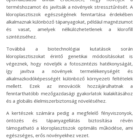
terméshozamot és javítsák a növények stressztűrését. A
kloroplasztiszok egészségének fenntartása érdekében
alkalmaznak különböző tápanyagokat, például magnéziumot
és vasat, amelyek nélkülözhetetlenek a klorofill
szintéziséhez.
Továbbá a biotechnológiai kutatások során
kloroplasztiszokat érintő genetikai módosításokat is
végeznek, hogy növeljék a fotoszintézis hatékonyságát,
így javítva a növények termelékenységét és
alkalmazkodóképességét különböző környezeti feltételek
mellett. Ezek az innovációk hozzájárulhatnak a
fenntarthatóbb mezőgazdasági gyakorlatok kialakításához
és a globális élelmiszerbiztonság növeléséhez.
A kertészek számára pedig a megfelelő fényviszonyok,
öntözés és tápanyagellátás biztosítása révén
támogatható a kloroplasztiszok optimális működése, ami
egészséges, erős növényekhez vezet.