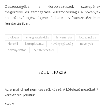
Összességében a kloroplasztiszok szerepének
megértése és támogatása kulcsfontosságú a növények
hosszú távú egészségének és hatékony fotoszintézisének
fenntartásában.
biológia
energiaátalakítás
fényenergia
fotoszintézis
klorofill
kloroplasztisz
növényegészség
növények
növényélettan
sejtszervecskék
SZÓLJ HOZZÁ
Az e-mail címet nem tesszük közzé.
A kötelező mezőket
*
karakterrel jelöltük
Név
*