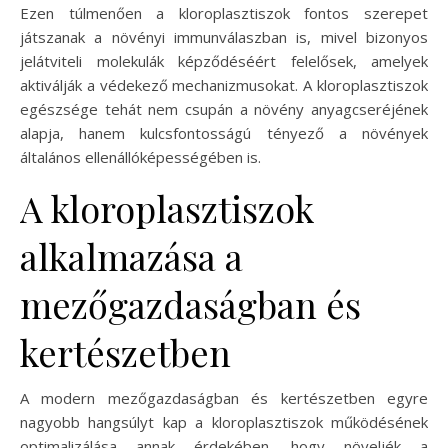
Ezen túlmenően a kloroplasztiszok fontos szerepet
játszanak a növényi immunválaszban is, mivel bizonyos
jelátviteli molekulák képződéséért felelősek, amelyek
aktiválják a védekező mechanizmusokat. A kloroplasztiszok
egészsége tehát nem csupán a növény anyagcseréjének
alapja, hanem kulcsfontosságú tényező a növények
általános ellenállóképességében is.
A kloroplasztiszok
alkalmazása a
mezőgazdaságban és
kertészetben
A modern mezőgazdaságban és kertészetben egyre
nagyobb hangsúlyt kap a kloroplasztiszok működésének
optimalizálása annak érdekében, hogy növeljék a