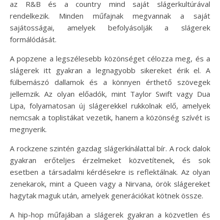
az R&B és a country mind saját slágerkultúrával
rendelkezik. Minden műfajnak megvannak a saját
sajátosságai, amelyek befolyásolják a slágerek
formálódását.
A popzene a legszélesebb közönséget célozza meg, és a
slágerek itt gyakran a legnagyobb sikereket érik el. A
fülbemászó dallamok és a könnyen érthető szövegek
jellemzik. Az olyan előadók, mint Taylor Swift vagy Dua
Lipa, folyamatosan új slágerekkel rukkolnak elő, amelyek
nemcsak a toplistákat vezetik, hanem a közönség szívét is
megnyerik.
A rockzene szintén gazdag slágerkínálattal bír. A rock dalok
gyakran erőteljes érzelmeket közvetítenek, és sok
esetben a társadalmi kérdésekre is reflektálnak. Az olyan
zenekarok, mint a Queen vagy a Nirvana, örök slágereket
hagytak maguk után, amelyek generációkat kötnek össze.
A hip-hop műfajában a slágerek gyakran a közvetlen és