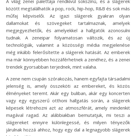
A világ zenei palettája rendkívül sokszínű, és a slágerek
között megtalálhatók a pop, rock, hip-hop, R&B és sok más
műfaj képviselői. Az igazi slágerek gyakran olyan
dallamokat és szövegeket tartalmaznak, amelyek
megjegyezhetők, és amelyekkel a hallgatók azonosulni
tudnak. A zeneipar folyamatosan változik, és az új
technológiák, valamint a közösségi média megjelenése
még inkább felerősítette a slágerek hatását. Az emberek
ma már könnyebben hozzáférhetnek a zenéhez, és a zenei
trendek gyorsabban terjednek, mint valaha.
A zene nem csupán szórakozás, hanem egyfajta társadalmi
jelenség is, amely összeköti az embereket, és közös
élményeket teremt. Akár egy buliban, akár egy koncerten
vagy egy egyszerű otthoni hallgatás során, a slágerek
képesek létrehozni azt az atmoszférát, amely mindenkit
magával ragad. Az alábbiakban bemutatjuk, mi teszi a
slágereket ennyire különlegessé, és milyen tényezők
járulnak hozzá ahhoz, hogy egy dal a legnagyobb slágerek