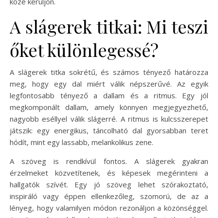
közé kerüljön.
A slágerek titkai: Mi teszi
őket különlegessé?
A slágerek titka sokrétű, és számos tényező határozza
meg, hogy egy dal miért válik népszerűvé. Az egyik
legfontosabb tényező a dallam és a ritmus. Egy jól
megkomponált dallam, amely könnyen megjegyezhető,
nagyobb eséllyel válik slágerré. A ritmus is kulcsszerepet
játszik: egy energikus, táncolható dal gyorsabban teret
hódít, mint egy lassabb, melankolikus zene.
A szöveg is rendkívül fontos. A slágerek gyakran
érzelmeket közvetítenek, és képesek megérinteni a
hallgatók szívét. Egy jó szöveg lehet szórakoztató,
inspiráló vagy éppen ellenkezőleg, szomorú, de az a
lényeg, hogy valamilyen módon rezonáljon a közönséggel.