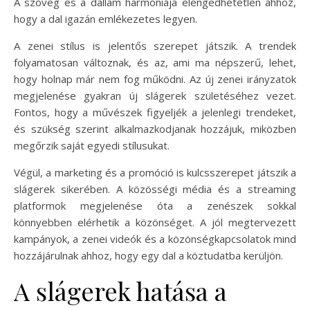
A szöveg és a dallam harmóniája elengedhetetlen ahhoz,
hogy a dal igazán emlékezetes legyen.
A zenei stílus is jelentős szerepet játszik. A trendek
folyamatosan változnak, és az, ami ma népszerű, lehet,
hogy holnap már nem fog működni. Az új zenei irányzatok
megjelenése gyakran új slágerek születéséhez vezet.
Fontos, hogy a művészek figyeljék a jelenlegi trendeket,
és szükség szerint alkalmazkodjanak hozzájuk, miközben
megőrzik saját egyedi stílusukat.
Végül, a marketing és a promóció is kulcsszerepet játszik a
slágerek sikerében. A közösségi média és a streaming
platformok megjelenése óta a zenészek sokkal
könnyebben elérhetik a közönséget. A jól megtervezett
kampányok, a zenei videók és a közönségkapcsolatok mind
hozzájárulnak ahhoz, hogy egy dal a köztudatba kerüljön.
A slágerek hatása a