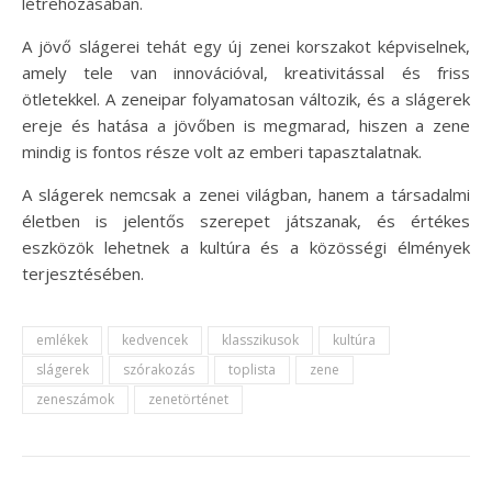
létrehozásában.
A jövő slágerei tehát egy új zenei korszakot képviselnek,
amely tele van innovációval, kreativitással és friss
ötletekkel. A zeneipar folyamatosan változik, és a slágerek
ereje és hatása a jövőben is megmarad, hiszen a zene
mindig is fontos része volt az emberi tapasztalatnak.
A slágerek nemcsak a zenei világban, hanem a társadalmi
életben is jelentős szerepet játszanak, és értékes
eszközök lehetnek a kultúra és a közösségi élmények
terjesztésében.
emlékek
kedvencek
klasszikusok
kultúra
slágerek
szórakozás
toplista
zene
zeneszámok
zenetörténet