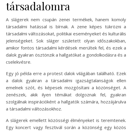
társadalomra
A slágerek nem csupán zenei termékek, hanem komoly
társadalmi hatással is bírnak. A zene képes tükrözni a
társadalmi változásokat, politikai eseményeket és kulturális
jelenségeket. Sok sláger született olyan időszakokban,
amikor fontos társadalmi kérdések merültek fel, és ezek a
dalok gyakran ösztönzik a hallgatókat a gondolkodásra és a
cselekvésre.
Egy jó példa erre a protest dalok világában található. Ezek
a dalok gyakran a társadalmi igazságtalanságok ellen
emelnek szót, és képesek mozgósítani a közönséget. A
zenészek, akik ilyen témákat dolgoznak fel, gyakran
szolgálnak inspirációként a hallgatók számára, hozzájárulva
a társadalmi változásokhoz.
A slágerek emellett közösségi élményeket is teremtenek.
Egy koncert vagy fesztivál során a közönség egy közös