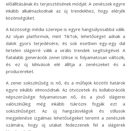
előállításának és terjesztésének módját. A zenészek egyre
inkább alkalmazkodnak az új trendekhez, hogy elérjék
közönségüket.
A közösségi média szerepe is egyre hangsúlyosabbá válik.
Az olyan platformok, mint TikTok, lehetőséget adnak a
dalok gyors terjedésére, és sok esetben egy-egy dal
hirtelen slágerré válik a virális trendek segítségével. A
fiatalabb generációk zenei ízlése is folyamatosan változik,
és ez új kihívások elé állítja a zenészeket és a
producereket.
A zenei sokszínűség is nő, és a műfajok közötti határok
egyre inkább elmosódnak. Az ötvözetek és kollaborációk
népszerűsége folyamatosan nő, és a jövő slágerei
valószínűleg még inkább tükrözni fogják ezt a
sokszínűséget. Az új hangzásvilágok és stílusok
megjelenése izgalmas lehetőségeket teremt a zenészek
számára, hogy új utakat fedezzenek fel a slágerek