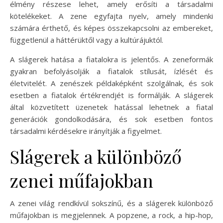
élmény részese lehet, amely erősíti a társadalmi
kötelékeket. A zene egyfajta nyelv, amely mindenki
számára érthető, és képes összekapcsolni az embereket,
függetlenül a háttérüktől vagy a kultúrájuktól.
A slágerek hatása a fiatalokra is jelentős. A zeneformák
gyakran befolyásolják a fiatalok stílusát, ízlését és
életvitelét. A zenészek példaképként szolgálnak, és sok
esetben a fiatalok értékrendjét is formálják. A slágerek
által közvetített üzenetek hatással lehetnek a fiatal
generációk gondolkodására, és sok esetben fontos
társadalmi kérdésekre irányítják a figyelmet.
Slágerek a különböző
zenei műfajokban
A zenei világ rendkívül sokszínű, és a slágerek különböző
műfajokban is megjelennek. A popzene, a rock, a hip-hop,