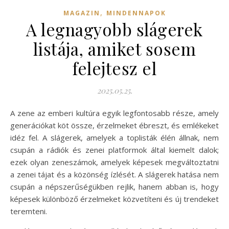
,
MAGAZIN
MINDENNAPOK
A legnagyobb slágerek
listája, amiket sosem
felejtesz el
2025.05.25.
A zene az emberi kultúra egyik legfontosabb része, amely
generációkat köt össze, érzelmeket ébreszt, és emlékeket
idéz fel. A slágerek, amelyek a toplisták élén állnak, nem
csupán a rádiók és zenei platformok által kiemelt dalok;
ezek olyan zeneszámok, amelyek képesek megváltoztatni
a zenei tájat és a közönség ízlését. A slágerek hatása nem
csupán a népszerűségükben rejlik, hanem abban is, hogy
képesek különböző érzelmeket közvetíteni és új trendeket
teremteni.