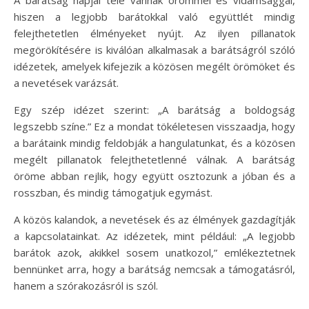
hiszen a legjobb barátokkal való együttlét mindig
felejthetetlen élményeket nyújt. Az ilyen pillanatok
megörökítésére is kiválóan alkalmasak a barátságról szóló
idézetek, amelyek kifejezik a közösen megélt örömöket és
a nevetések varázsát.
Egy szép idézet szerint: „A barátság a boldogság
legszebb színe.” Ez a mondat tökéletesen visszaadja, hogy
a barátaink mindig feldobják a hangulatunkat, és a közösen
megélt pillanatok felejthetetlenné válnak. A barátság
öröme abban rejlik, hogy együtt osztozunk a jóban és a
rosszban, és mindig támogatjuk egymást.
A közös kalandok, a nevetések és az élmények gazdagítják
a kapcsolatainkat. Az idézetek, mint például: „A legjobb
barátok azok, akikkel sosem unatkozol,” emlékeztetnek
bennünket arra, hogy a barátság nemcsak a támogatásról,
hanem a szórakozásról is szól.