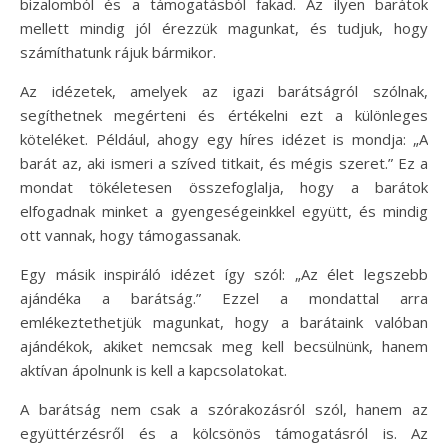
bizalomból és a támogatásból fakad. Az ilyen barátok
mellett mindig jól érezzük magunkat, és tudjuk, hogy
számíthatunk rájuk bármikor.
Az idézetek, amelyek az igazi barátságról szólnak,
segíthetnek megérteni és értékelni ezt a különleges
köteléket. Például, ahogy egy híres idézet is mondja: „A
barát az, aki ismeri a szíved titkait, és mégis szeret.” Ez a
mondat tökéletesen összefoglalja, hogy a barátok
elfogadnak minket a gyengeségeinkkel együtt, és mindig
ott vannak, hogy támogassanak.
Egy másik inspiráló idézet így szól: „Az élet legszebb
ajándéka a barátság.” Ezzel a mondattal arra
emlékeztethetjük magunkat, hogy a barátaink valóban
ajándékok, akiket nemcsak meg kell becsülnünk, hanem
aktívan ápolnunk is kell a kapcsolatokat.
A barátság nem csak a szórakozásról szól, hanem az
együttérzésről és a kölcsönös támogatásról is. Az