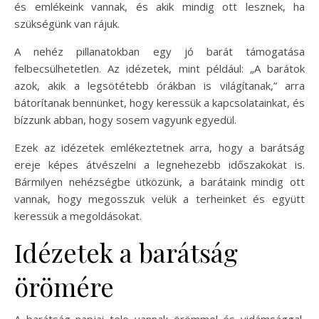
és emlékeink vannak, és akik mindig ott lesznek, ha
szükségünk van rájuk.
A nehéz pillanatokban egy jó barát támogatása
felbecsülhetetlen. Az idézetek, mint például: „A barátok
azok, akik a legsötétebb órákban is világítanak,” arra
bátorítanak bennünket, hogy keressük a kapcsolatainkat, és
bízzunk abban, hogy sosem vagyunk egyedül.
Ezek az idézetek emlékeztetnek arra, hogy a barátság
ereje képes átvészelni a legnehezebb időszakokat is.
Bármilyen nehézségbe ütközünk, a barátaink mindig ott
vannak, hogy megosszuk velük a terheinket és együtt
keressük a megoldásokat.
Idézetek a barátság
örömére
A barátság napjai tele vannak örömmel és vidámsággal,