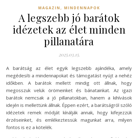
,
MAGAZIN
MINDENNAPOK
A legszebb jó barátok
idézetek az élet minden
pillanatára
2025.03.15.
A barátság az élet egyik legszebb ajándéka, amely
megédesíti a mindennapokat és támogatást nyújt a nehéz
időkben. A barátok mellett mindig ott állnak, hogy
megosszuk velük örömeinket és bánatainkat. Az igazi
barátok nemcsak a jó pillanatokban, hanem a kihívások
idején is mellettünk állnak. Éppen ezért, a barátságról szóló
idézetek remek módját kínálják annak, hogy kifejezzük
érzéseinket, és emlékeztessük magunkat arra, milyen
fontos is ez a kötelék.