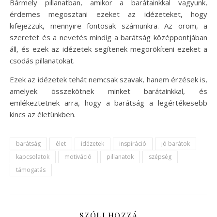
Bármely pillanatban, amikor a barátainkkal vagyunk,
érdemes megosztani ezeket az idézeteket, hogy
kifejezzük, mennyire fontosak számunkra. Az öröm, a
szeretet és a nevetés mindig a barátság középpontjában
áll, és ezek az idézetek segítenek megörökíteni ezeket a
csodás pillanatokat.
Ezek az idézetek tehát nemcsak szavak, hanem érzések is,
amelyek összekötnek minket barátainkkal, és
emlékeztetnek arra, hogy a barátság a legértékesebb
kincs az életünkben.
barátság
élet
idézetek
inspiráció
jó barátok
kapcsolatok
motiváció
pillanatok
szépség
támogatás
SZÓLJ HOZZÁ