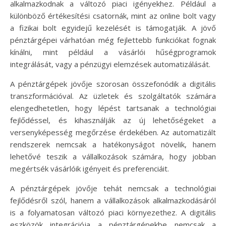
alkalmazkodnak a változó piaci igényekhez. Például a
különböző értékesítési csatornák, mint az online bolt vagy
a fizikai bolt egyidejű kezelését is támogatják. A jövő
pénztárgépei várhatóan még fejlettebb funkciókat fognak
kínálni, mint például a vásárlói hűségprogramok
integrálását, vagy a pénzügyi elemzések automatizálását.
A pénztárgépek jövője szorosan összefonódik a digitális
transzformációval. Az üzletek és szolgáltatók számára
elengedhetetlen, hogy lépést tartsanak a technológiai
fejlődéssel, és kihasználják az új lehetőségeket a
versenyképesség megőrzése érdekében. Az automatizált
rendszerek nemcsak a hatékonyságot növelik, hanem
lehetővé teszik a vállalkozások számára, hogy jobban
megértsék vásárlóik igényeit és preferenciáit.
A pénztárgépek jövője tehát nemcsak a technológiai
fejlődésről szól, hanem a vállalkozások alkalmazkodásáról
is a folyamatosan változó piaci környezethez. A digitális
eszközök integrációja a pénztárgépekbe nemcsak a