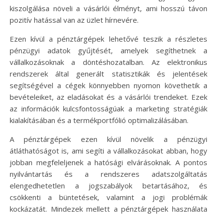
kiszolgálása növeli a vásárlói élményt, ami hosszú távon
pozitív hatással van az üzlet hírnevére.
Ezen kívül a pénztárgépek lehetővé teszik a részletes
pénzügyi adatok gyűjtését, amelyek segíthetnek a
vállalkozásoknak a döntéshozatalban. Az elektronikus
rendszerek által generált statisztikák és jelentések
segítségével a cégek könnyebben nyomon követhetik a
bevételeiket, az eladásokat és a vásárlói trendeket. Ezek
az információk kulcsfontosságúak a marketing stratégiák
kialakításában és a termékportfólió optimalizálásában.
A pénztárgépek ezen kívül növelik a pénzügyi
átláthatóságot is, ami segíti a vállalkozásokat abban, hogy
jobban megfeleljenek a hatósági elvárásoknak. A pontos
nyilvántartás és a rendszeres adatszolgáltatás
elengedhetetlen a jogszabályok betartásához, és
csökkenti a büntetések, valamint a jogi problémák
kockázatát. Mindezek mellett a pénztárgépek használata