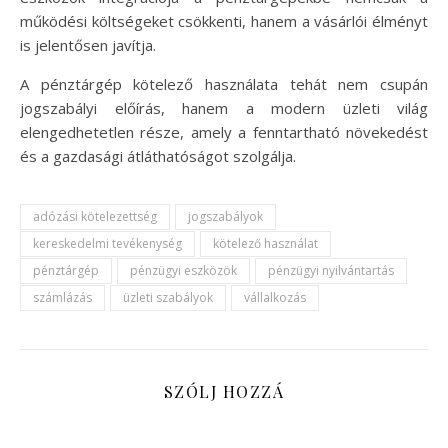
működési költségeket csökkenti, hanem a vásárlói élményt
is jelentősen javítja.
A pénztárgép kötelező használata tehát nem csupán
jogszabályi előírás, hanem a modern üzleti világ
elengedhetetlen része, amely a fenntartható növekedést
és a gazdasági átláthatóságot szolgálja.
adózási kötelezettség
jogszabályok
kereskedelmi tevékenység
kötelező használat
pénztárgép
pénzügyi eszközök
pénzügyi nyilvántartás
számlázás
üzleti szabályok
vállalkozás
SZÓLJ HOZZÁ