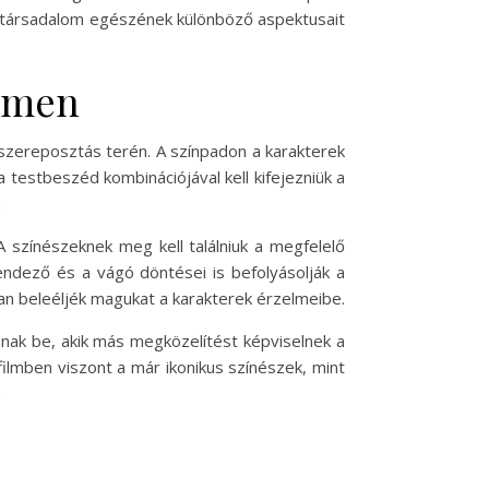
a társadalom egészének különböző aspektusait
ilmen
a szereposztás terén. A színpadon a karakterek
testbeszéd kombinációjával kell kifejezniük a
.
A színészeknek meg kell találniuk a megfelelő
endező és a vágó döntései is befolyásolják a
ban beleéljék magukat a karakterek érzelmeibe.
nnak be, akik más megközelítést képviselnek a
ilmben viszont a már ikonikus színészek, mint
.