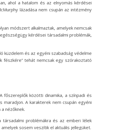
an, ahol a hatalom és az elnyomás kérdései
 McMurphy lázadása nem csupán az intézmény
 olyan módszert alkalmaztak, amelyek nemcsak
lis egészségügy kérdései társadalmi problémák,
 való küzdelem és az egyéni szabadság védelme
ukk fészkére” tehát nemcsak egy szórakoztató
 főszereplők közötti dinamika, a színpadi és
áns maradjon. A karakterek nem csupán egyéni
a a nézőknek.
a társadalmi problémákra és az emberi lélek
 amelyek sosem veszítik el aktuális jellegüket.