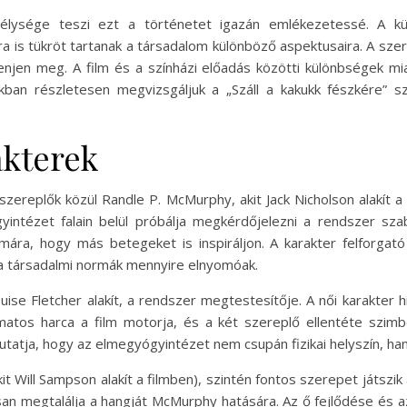
mélysége teszi ezt a történetet igazán emlékezetessé. A k
a is tükröt tartanak a társadalom különböző aspektusaira. A sze
lenjen meg. A film és a színházi előadás közötti különbségek mi
ban részletesen megvizsgáljuk a „Száll a kakukk fészkére” sze
akterek
őszereplők közül Randle P. McMurphy, akit Jack Nicholson alakít 
gyintézet falain belül próbálja megkérdőjelezni a rendszer sz
mára, hogy más betegeket is inspiráljon. A karakter felforgat
 a társadalmi normák mennyire elnyomóak.
uise Fletcher alakít, a rendszer megtestesítője. A női karakte
tos harca a film motorja, és a két szereplő ellentéte szimbo
utatja, hogy az elmegyógyintézet nem csupán fizikai helyszín, h
it Will Sampson alakít a filmben), szintén fontos szerepet játszi
san megtalálja a hangját McMurphy hatására. Az ő fejlődése és a