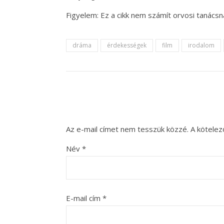
Figyelem: Ez a cikk nem számít orvosi tanács
dráma
érdekességek
film
irodalom
Az e-mail címet nem tesszük közzé.
A kötele
Név
*
E-mail cím
*