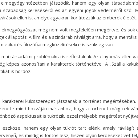
y elmegyógyintézetben játszódik, hanem egy olyan társadalomb
 a szabadság kereséséről és az egyéni jogok védelméről szól.
lvárások ellen is, amelyek gyakran korlátozzák az emberek életét.
 az elmegyógyászat még nem volt megfelelően megértve, és sok
k állapotát. A film és a színdarab rávilágít arra, hogy a mentá
tikai és filozófiai megközelítésekre is szükség van.
 mai társadalmi problémákra is reflektálnak. Az elnyomás ellen
ég képes azonosítani a karakterek történetével. A „Száll a kak
ikát is hordoz.
s karakterei kulcsszerepet játszanak a történet megértésében. A
üzenete mind hozzájárulnak ahhoz, hogy a történet máig relev
önböző aspektusait is tükrözik, ezzel mélyebb megértést nyújtv
szköze, hanem egy olyan tükröt tart elénk, amely rávilágít 
érvényű, és mindig is fontos lesz, hiszen olyan kérdéseket vet fel,