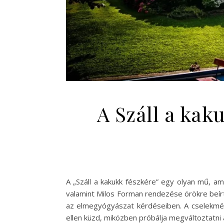
A Száll a kak
A „Száll a kakukk fészkére” egy olyan mű, 
valamint Milos Forman rendezése örökre beír
az elmegyógyászat kérdéseiben. A cselekmén
ellen küzd, miközben próbálja megváltoztatni 