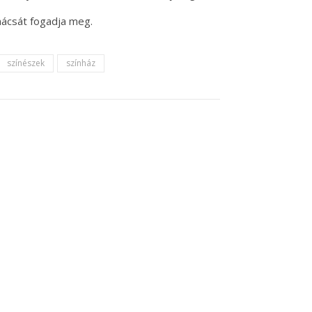
nácsát fogadja meg.
színészek
színház