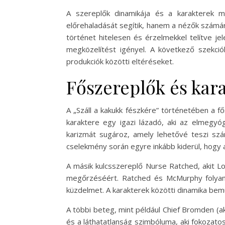
A szereplők dinamikája és a karakterek 
előrehaladását segítik, hanem a nézők számár
történet hitelesen és érzelmekkel telítve je
megközelítést igényel. A következő szekciók
produkciók közötti eltéréseket.
Főszereplők és kar
A „Száll a kakukk fészkére” történetében a f
karaktere egy igazi lázadó, aki az elmegyó
karizmát sugároz, amely lehetővé teszi szá
cselekmény során egyre inkább kiderül, hogy
A másik kulcsszereplő Nurse Ratched, akit Lo
megőrzéséért. Ratched és McMurphy folyama
küzdelmet. A karakterek közötti dinamika bem
A többi beteg, mint például Chief Bromden (ak
és a láthatatlanság szimbóluma, aki fokozato