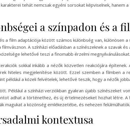
b karakterei tehát nemcsak egyéni sorsokat képviselnek, hanem 
önbségei a színpadon és a f
a és a film adaptációja között számos különbség van, különösen 
ilmvásznon. A színházi előadásban a színészeknek a szavak és a 
 közelsége lehetővé teszi a finomabb érzelmi megnyilvánulásokat
terakciók sokkal inkább a nézők közvetlen reakciójára építenek. 
rek hiteles megjelenítése között. Ezzel szemben a filmben a r
int például a közeli felvételek, lehetővé teszik, hogy a nézők job
tt. Például a színházi verziókban gyakran újabb színészeket vo
tot adhat a történethez, és új értelmezéseket hozhat létre. A f
írják magukat a közönség emlékezetébe, és nehezen felülmúlhatók
rsadalmi kontextusa