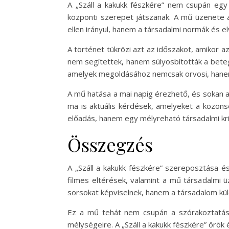
A „Száll a kakukk fészkére” nem csupán eg
központi szerepet játszanak. A mű üzenete
ellen irányul, hanem a társadalmi normák és e
A történet tükrözi azt az időszakot, amikor
nem segítettek, hanem súlyosbították a betege
amelyek megoldásához nemcsak orvosi, hanem e
A mű hatása a mai napig érezhető, és sokan a
ma is aktuális kérdések, amelyeket a közöns
előadás, hanem egy mélyreható társadalmi krit
Összegzés
A „Száll a kakukk fészkére” szereposztása é
filmes eltérések, valamint a mű társadalmi 
sorsokat képviselnek, hanem a társadalom kül
Ez a mű tehát nem csupán a szórakoztatás e
mélységeire. A „Száll a kakukk fészkére” örök 