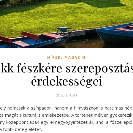
,
HÍREK
MAGAZIN
ukk fészkére szereposztás
érdekességei
2024.06.30.
amely nemcsak a színpadon, hanem a filmvásznon is hatalmas n
ta magát a kulturális emlékezetbe. A történet mélyen gyökerezik
y középpontjában egy elmegyógyintézet áll, ahol a főszereplő
a többi beteg életét.