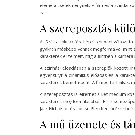
eleme a cselekménynek. A film és a színdara
is.
A szereposztás kül
A „Száll a kakukk fészkére” színpadi változat
gyakran másképp vannak megformálva, mint a f
karakterek érzelmeit, míg a filmben a kamera
A színházi előadásban a szereplők közötti in
egyensúlyt a dinamikus előadás és a karakte
karakterek bemutatását. A filmes technikák, m
A szereposztás is eltérhet a két médium közö
karakterek megformálásában. Ez friss nézőpon
Jack Nicholson és Louise Fletcher, örökre be
A mű üzenete és tá