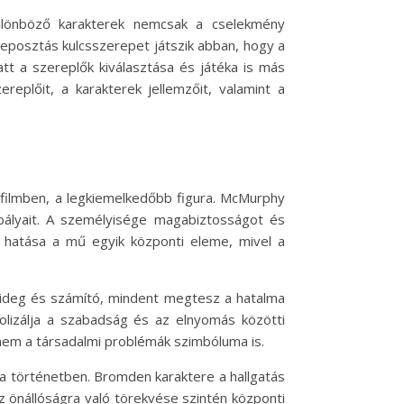
ülönböző karakterek nemcsak a cselekmény
reposztás kulcsszerepet játszik abban, hogy a
att a szereplők kiválasztása és játéka is más
replőit, a karakterek jellemzőit, valamint a
a filmben, a legkiemelkedőbb figura. McMurphy
abályait. A személyisége magabiztosságot és
ó hatása a mű egyik központi eleme, mivel a
r hideg és számító, mindent megtesz a hatalma
lizálja a szabadság és az elnyomás közötti
anem a társadalmi problémák szimbóluma is.
k a történetben. Bromden karaktere a hallgatás
z önállóságra való törekvése szintén központi