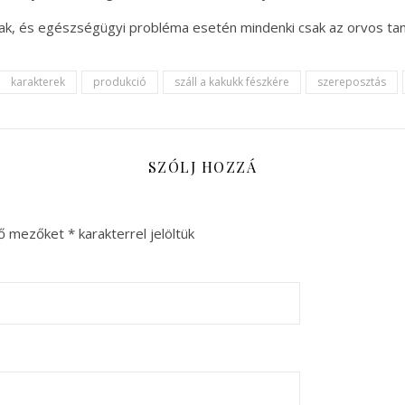
nak, és egészségügyi probléma esetén mindenki csak az orvos ta
karakterek
produkció
száll a kakukk fészkére
szereposztás
SZÓLJ HOZZÁ
ző mezőket
*
karakterrel jelöltük