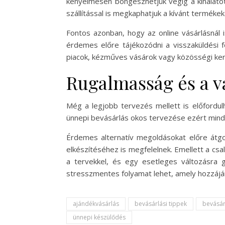
kényelmesen böngészhetjük végig a kínálatot
szállítással is megkaphatjuk a kívánt termékek
Fontos azonban, hogy az online vásárlásnál 
érdemes előre tájékozódni a visszaküldési fe
piacok, kézműves vásárok vagy közösségi ker
Rugalmasság és a v
Még a legjobb tervezés mellett is előfordul
ünnepi bevásárlás okos tervezése ezért mind
Érdemes alternatív megoldásokat előre átgon
elkészítéséhez is megfelelnek. Emellett a csa
a tervekkel, és egy esetleges változásra
stresszmentes folyamat lehet, amely hozzájár
ajándékvásárlás
bevásárlási tippek
bevásárl
ünnepi készülődés