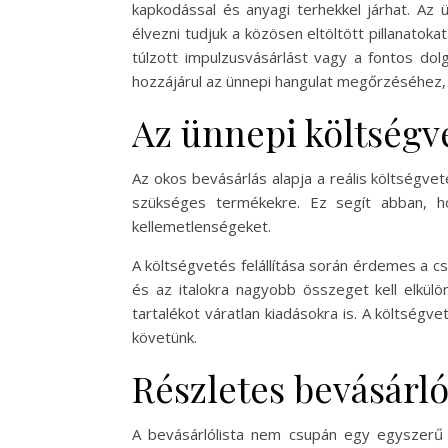
kapkodással és anyagi terhekkel járhat. Az 
élvezni tudjuk a közösen eltöltött pillanatok
túlzott impulzusvásárlást vagy a fontos do
hozzájárul az ünnepi hangulat megőrzéséhez,
Az ünnepi költségv
Az okos bevásárlás alapja a reális költségve
szükséges termékekre. Ez segít abban, h
kellemetlenségeket.
A költségvetés felállítása során érdemes a cs
és az italokra nagyobb összeget kell elkül
tartalékot váratlan kiadásokra is. A költségv
követünk.
Részletes bevásárló
A bevásárlólista nem csupán egy egyszerű 