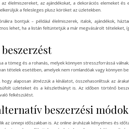
 az élelmiszereket, az ajándékokat, a dekorációs elemeket és e
elkerüljük a felesleges plusz köröket az üzletekben.
riákra bontjuk – például élelmiszerek, italok, ajándékok, házta
os lehet, ha a listán feltüntetjük a már megvásárolt tételeket,
 beszerzést
sa a tömeg és a rohanás, melyek könnyen stresszforrássá válnak. 
 olyan tételek esetében, amelyek nem romlandóak vagy könnyen b
 hogy alaposan átnézzük a kínálatot, összehasonlítsuk az árakat,
zsúfolt üzleteket és a készlethiányt is. Az időben történő besz
aló felkészülést.
alternatív beszerzési módok
k az ünnepi időszakban is. Az online áruházak kényelmes és időt