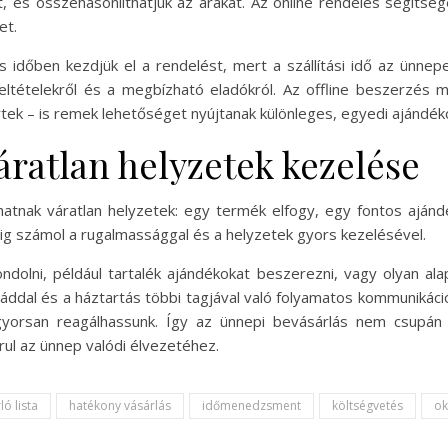
, és összehasonlíthatjuk az árakat. Az online rendelés segítség
et.
is időben kezdjük el a rendelést, mert a szállítási idő az ünn
ltételekről és a megbízható eladókról. Az offline beszerzés mel
tek – is remek lehetőséget nyújtanak különleges, egyedi ajándék
áratlan helyzetek kezelése
hatnak váratlan helyzetek: egy termék elfogy, egy fontos ajándé
ig számol a rugalmassággal és a helyzetek gyors kezelésével.
dolni, például tartalék ajándékokat beszerezni, vagy olyan ala
láddal és a háztartás többi tagjával való folyamatos kommunikác
 gyorsan reagálhassunk. Így az ünnepi bevásárlás nem csupán
ul az ünnep valódi élvezetéhez.
ó lista
hatékony vásárlás
időmenedzsment
költségvetés
ok