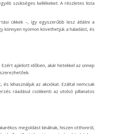
gyéb szükséges kellékeket. A részletes lista
rtási cikkek –, így egyszerűbb lesz átlátni a
 így könnyen nyomon követhetjük a haladást, és
Ezért ajánlott időben, akár hetekkel az ünnep
eszerezhetőek.
 és kihasználjuk az akciókat. Ezáltal nemcsak
erzés ráadásul csökkenti az utolsó pillanatos
akarékos megoldást kínálnak, hiszen otthonról,