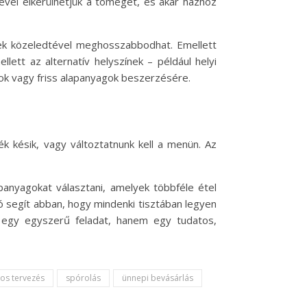
ével elkerülhetjük a tömeget, és akár házhoz
epek közeledtével meghosszabbodhat. Emellett
lett az alternatív helyszínek – például helyi
ok vagy friss alapanyagok beszerzésére.
k késik, vagy változtatnunk kell a menün. Az
panyagokat választani, amelyek többféle étel
ió segít abban, hogy mindenki tisztában legyen
 egy egyszerű feladat, hanem egy tudatos,
os tervezés
spórolás
ünnepi bevásárlás