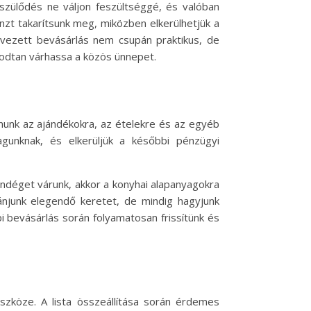
észülődés ne váljon feszültséggé, és valóban
énzt takarítsunk meg, miközben elkerülhetjük a
rvezett bevásárlás nem csupán praktikus, de
godtan várhassa a közös ünnepet.
ánunk az ajándékokra, az ételekre és az egyéb
unknak, és elkerüljük a későbbi pénzügyi
vendéget várunk, akkor a konyhai alapanyagokra
ánjunk elegendő keretet, de mindig hagyjunk
pi bevásárlás során folyamatosan frissítünk és
zköze. A lista összeállítása során érdemes