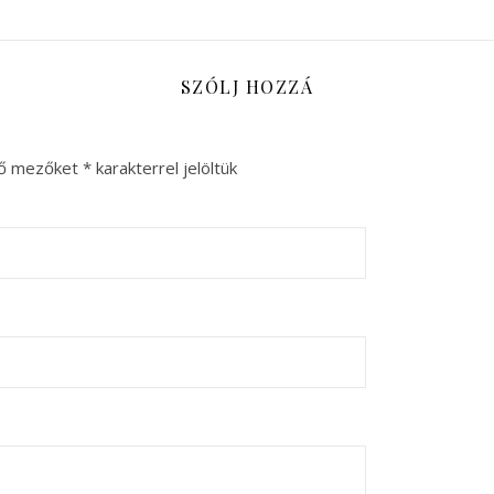
SZÓLJ HOZZÁ
ző mezőket
*
karakterrel jelöltük