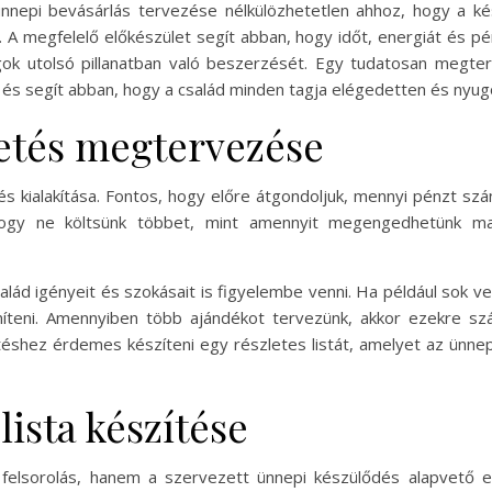
ünnepi bevásárlás tervezése nélkülözhetetlen ahhoz, hogy a k
at. A megfelelő előkészület segít abban, hogy időt, energiát és p
lgok utolsó pillanatban való beszerzését. Egy tudatosan megte
 és segít abban, hogy a család minden tagja elégedetten és nyu
etés megtervezése
tés kialakítása. Fontos, hogy előre átgondoljuk, mennyi pénzt sz
ogy ne költsünk többet, mint amennyit megengedhetünk mag
alád igényeit és szokásait is figyelembe venni. Ha például sok 
öníteni. Amennyiben több ajándékot tervezünk, akkor ezekre sz
etéshez érdemes készíteni egy részletes listát, amelyet az ünne
lista készítése
felsorolás, hanem a szervezett ünnepi készülődés alapvető es