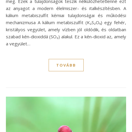
meg. Ezek a tulajdonságok teszik nélkülözhetetlenné ezt
az anyagot a modern élelmiszer- és italkészítésben. A
kálium metabiszulfit kémiai tulajdonságai és működési
mechanizmusa A kálium metabiszulfit (K₂S₂O₅) egy fehér,
kristályos vegyület, amely vízben jól oldódik, és oldatban
szabad kén-dioxiddá (SO₂) alakul. Ez a kén-dioxid az, amely
a vegyület…
TOVÁBB