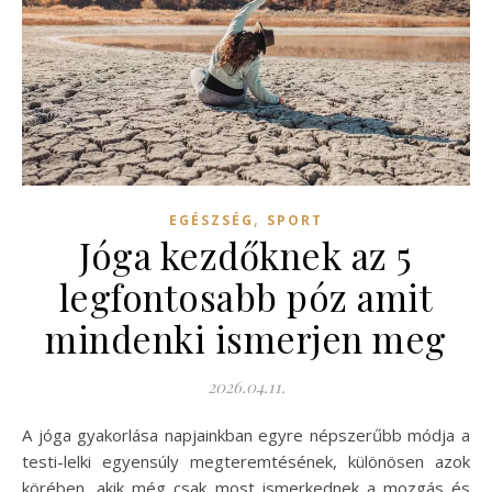
,
EGÉSZSÉG
SPORT
Jóga kezdőknek az 5
legfontosabb póz amit
mindenki ismerjen meg
2026.04.11.
A jóga gyakorlása napjainkban egyre népszerűbb módja a
testi-lelki egyensúly megteremtésének, különösen azok
körében, akik még csak most ismerkednek a mozgás és