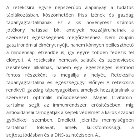
A retekcsíra egyre népszerűbb alapanyag a tudatos
táplálkozásban, köszönhetően friss ízének és gazdag
tápanyagtartalmának. Ez a kis növényrész számos
jótékony hatással bír, amelyek hozzájárulhatnak a
szervezet egészségének megőrzéséhez. Nem csupán
gasztronómiai élményt nyújt, hanem könnyen beilleszthető
a mindennapi étrendbe is, így egyre többen fedezik fel
előnyeit. A retekcsíra nemcsak saláták és szendvicsek
ízesítésére alkalmas, hanem egy egészséges életmód
fontos részeként is megállja a helyét. Retekcsíra
tápanyagtartalma és egészségügyi előnyei A retekcsíra
rendkívül gazdag tápanyagokban, amelyek hozzájárulnak a
szervezet optimális működéséhez. Magas C-vitamin-
tartalma segít az immunrendszer erősítésében, míg
antioxidánsai támogatják a sejtek védelmét a káros szabad
gyökökkel szemben. Emellett jelentős mennyiségben
tartalmaz folsavat, amely kulcsfontosságú a
sejtosztódásban és a DNS-szintézisben. A…