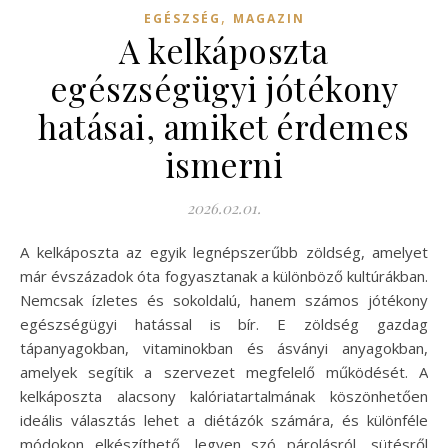
,
EGÉSZSÉG
MAGAZIN
A kelkáposzta
egészségügyi jótékony
hatásai, amiket érdemes
ismerni
2026.02.01.
A kelkáposzta az egyik legnépszerűbb zöldség, amelyet
már évszázadok óta fogyasztanak a különböző kultúrákban.
Nemcsak ízletes és sokoldalú, hanem számos jótékony
egészségügyi hatással is bír. E zöldség gazdag
tápanyagokban, vitaminokban és ásványi anyagokban,
amelyek segítik a szervezet megfelelő működését. A
kelkáposzta alacsony kalóriatartalmának köszönhetően
ideális választás lehet a diétázók számára, és különféle
módokon elkészíthető, legyen szó párolásról, sütésről