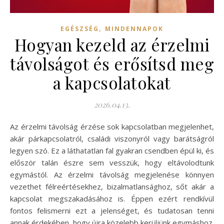
,
EGÉSZSÉG
MINDENNAPOK
Hogyan kezeld az érzelmi
távolságot és erősítsd meg
a kapcsolatokat
2026.04.13.
Az érzelmi távolság érzése sok kapcsolatban megjelenhet,
akár párkapcsolatról, családi viszonyról vagy barátságról
legyen szó. Ez a láthatatlan fal gyakran csendben épül ki, és
először talán észre sem vesszük, hogy eltávolodtunk
egymástól. Az érzelmi távolság megjelenése könnyen
vezethet félreértésekhez, bizalmatlansághoz, sőt akár a
kapcsolat megszakadásához is. Éppen ezért rendkívül
fontos felismerni ezt a jelenséget, és tudatosan tenni
annak érdekében, hogy újra közelebb kerüljünk egymáshoz.