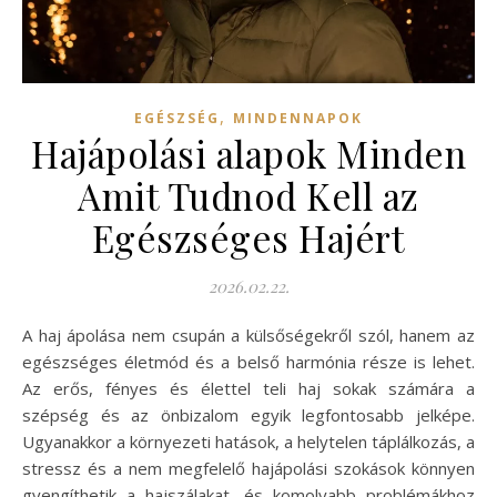
,
EGÉSZSÉG
MINDENNAPOK
Hajápolási alapok Minden
Amit Tudnod Kell az
Egészséges Hajért
2026.02.22.
A haj ápolása nem csupán a külsőségekről szól, hanem az
egészséges életmód és a belső harmónia része is lehet.
Az erős, fényes és élettel teli haj sokak számára a
szépség és az önbizalom egyik legfontosabb jelképe.
Ugyanakkor a környezeti hatások, a helytelen táplálkozás, a
stressz és a nem megfelelő hajápolási szokások könnyen
gyengíthetik a hajszálakat, és komolyabb problémákhoz