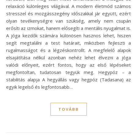
relaxáció különleges világával. A modern életmód számos
stresszel és mozgásszegény időszakkal jár együtt, ezért
olyan tevékenységre van szükség, amely nem csupán
erősíti az izmokat, hanem elősegíti a mentális nyugalmat is.
A jóga kezdők számára különösen hasznos lehet, hiszen
segít megtalálni a test határait, miközben fejleszti a
rugalmasságot és a légzéskontrollt. A megfelelő alapok
elsajátítása nélkül azonban nehéz lehet élvezni a jóga
valódi előnyeit, ezért fontos, hogy az első lépéseket
megfontoltan, tudatosan tegyük meg. Hegypóz – a
stabilitás alapja A hegyállás vagy hegpóz (Tadasana) az
egyik legelső és legfontosabb…
TOVÁBB