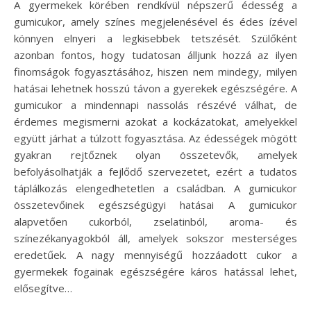
A gyermekek körében rendkívül népszerű édesség a
gumicukor, amely színes megjelenésével és édes ízével
könnyen elnyeri a legkisebbek tetszését. Szülőként
azonban fontos, hogy tudatosan álljunk hozzá az ilyen
finomságok fogyasztásához, hiszen nem mindegy, milyen
hatásai lehetnek hosszú távon a gyerekek egészségére. A
gumicukor a mindennapi nassolás részévé válhat, de
érdemes megismerni azokat a kockázatokat, amelyekkel
együtt járhat a túlzott fogyasztása. Az édességek mögött
gyakran rejtőznek olyan összetevők, amelyek
befolyásolhatják a fejlődő szervezetet, ezért a tudatos
táplálkozás elengedhetetlen a családban. A gumicukor
összetevőinek egészségügyi hatásai A gumicukor
alapvetően cukorból, zselatinból, aroma- és
színezékanyagokból áll, amelyek sokszor mesterséges
eredetűek. A nagy mennyiségű hozzáadott cukor a
gyermekek fogainak egészségére káros hatással lehet,
elősegítve…