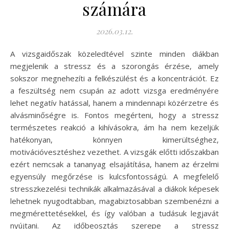
számára
2026.03.12.
A vizsgaidőszak közeledtével szinte minden diákban
megjelenik a stressz és a szorongás érzése, amely
sokszor megnehezíti a felkészülést és a koncentrációt. Ez
a feszültség nem csupán az adott vizsga eredményére
lehet negatív hatással, hanem a mindennapi közérzetre és
alvásminőségre is. Fontos megérteni, hogy a stressz
természetes reakció a kihívásokra, ám ha nem kezeljük
hatékonyan, könnyen kimerültséghez,
motivációvesztéshez vezethet. A vizsgák előtti időszakban
ezért nemcsak a tananyag elsajátítása, hanem az érzelmi
egyensúly megőrzése is kulcsfontosságú. A megfelelő
stresszkezelési technikák alkalmazásával a diákok képesek
lehetnek nyugodtabban, magabiztosabban szembenézni a
megmérettetésekkel, és így valóban a tudásuk legjavát
nyújtani. Az időbeosztás szerepe a stressz