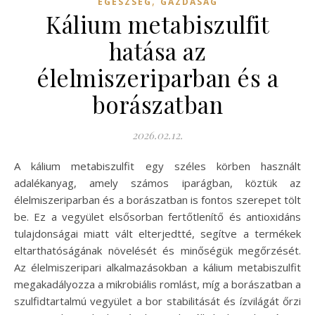
,
EGÉSZSÉG
GAZDASÁG
Kálium metabiszulfit
hatása az
élelmiszeriparban és a
borászatban
2026.02.12.
A kálium metabiszulfit egy széles körben használt
adalékanyag, amely számos iparágban, köztük az
élelmiszeriparban és a borászatban is fontos szerepet tölt
be. Ez a vegyület elsősorban fertőtlenítő és antioxidáns
tulajdonságai miatt vált elterjedtté, segítve a termékek
eltarthatóságának növelését és minőségük megőrzését.
Az élelmiszeripari alkalmazásokban a kálium metabiszulfit
megakadályozza a mikrobiális romlást, míg a borászatban a
szulfidtartalmú vegyület a bor stabilitását és ízvilágát őrzi