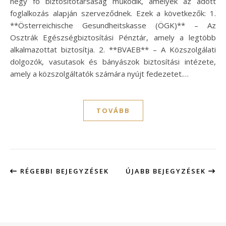
négy fő biztosítótársaság működik, amelyek az adott
foglalkozás alapján szerveződnek. Ezek a következők: 1.
**Österreichische Gesundheitskasse (ÖGK)** – Az
Osztrák Egészségbiztosítási Pénztár, amely a legtöbb
alkalmazottat biztosítja. 2. **BVAEB** – A Közszolgálati
dolgozók, vasutasok és bányászok biztosítási intézete,
amely a közszolgáltatók számára nyújt fedezetet.…
TOVÁBB
RÉGEBBI BEJEGYZÉSEK
ÚJABB BEJEGYZÉSEK