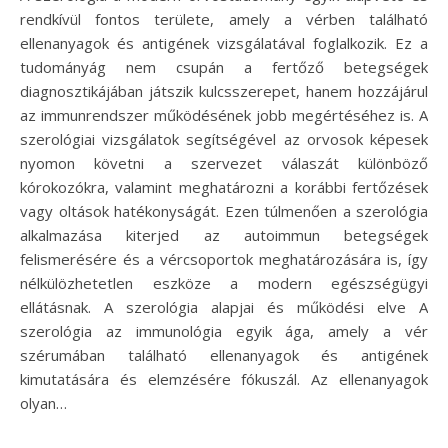
rendkívül fontos területe, amely a vérben található
ellenanyagok és antigének vizsgálatával foglalkozik. Ez a
tudományág nem csupán a fertőző betegségek
diagnosztikájában játszik kulcsszerepet, hanem hozzájárul
az immunrendszer működésének jobb megértéséhez is. A
szerológiai vizsgálatok segítségével az orvosok képesek
nyomon követni a szervezet válaszát különböző
kórokozókra, valamint meghatározni a korábbi fertőzések
vagy oltások hatékonyságát. Ezen túlmenően a szerológia
alkalmazása kiterjed az autoimmun betegségek
felismerésére és a vércsoportok meghatározására is, így
nélkülözhetetlen eszköze a modern egészségügyi
ellátásnak. A szerológia alapjai és működési elve A
szerológia az immunológia egyik ága, amely a vér
szérumában található ellenanyagok és antigének
kimutatására és elemzésére fókuszál. Az ellenanyagok
olyan…