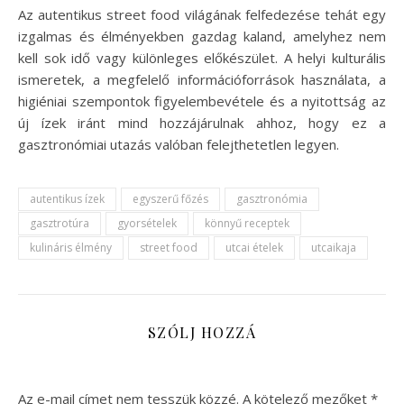
Az autentikus street food világának felfedezése tehát egy
izgalmas és élményekben gazdag kaland, amelyhez nem
kell sok idő vagy különleges előkészület. A helyi kulturális
ismeretek, a megfelelő információforrások használata, a
higiéniai szempontok figyelembevétele és a nyitottság az
új ízek iránt mind hozzájárulnak ahhoz, hogy ez a
gasztronómiai utazás valóban felejthetetlen legyen.
autentikus ízek
egyszerű főzés
gasztronómia
gasztrotúra
gyorsételek
könnyű receptek
kulináris élmény
street food
utcai ételek
utcaikaja
SZÓLJ HOZZÁ
Az e-mail címet nem tesszük közzé.
A kötelező mezőket
*