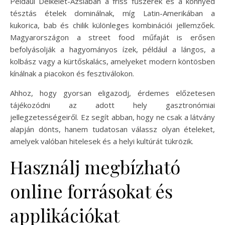
Például Délkelet-Ázsiában a friss fűszerek és a könnyed
tésztás ételek dominálnak, míg Latin-Amerikában a
kukorica, bab és chilik különleges kombinációi jellemzőek.
Magyarországon a street food műfaját is erősen
befolyásolják a hagyományos ízek, például a lángos, a
kolbász vagy a kürtőskalács, amelyeket modern köntösben
kínálnak a piacokon és fesztiválokon.
Ahhoz, hogy gyorsan eligazodj, érdemes előzetesen
tájékozódni az adott hely gasztronómiai
jellegzetességeiről. Ez segít abban, hogy ne csak a látvány
alapján dönts, hanem tudatosan válassz olyan ételeket,
amelyek valóban hitelesek és a helyi kultúrát tükrözik.
Használj megbízható
online forrásokat és
applikációkat