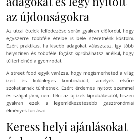
adagokat és légy nyitott
az újdonságokra
Az utcai ételek felfedezése során gyakran előfordul, hogy
egyszerre többféle ételbe is bele szeretnénk kóstolni.
Ezért praktikus, ha kisebb adagokat választasz, így több
helyszínen és többféle fogást kipróbálhatsz anélkül, hogy
túlterhelnéd a gyomrodat.
A street food egyik varázsa, hogy megismerheted a világ
ízeit és különleges kombinációit, amelyek elsőre
szokatlannak tűnhetnek. Ezért érdemes nyitott szemmel
és szájjal járni, nem félni az új ízek kipróbálásától, hiszen
gyakran ezek a legemlékezetesebb gasztronómiai
élmények forrásai.
Keress helyi ajánlásokat