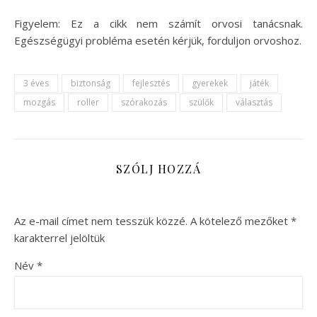
Figyelem: Ez a cikk nem számít orvosi tanácsnak.
Egészségügyi probléma esetén kérjük, forduljon orvoshoz.
3 éves
biztonság
fejlesztés
gyerekek
játék
mozgás
roller
szórakozás
szülők
választás
SZÓLJ HOZZÁ
Az e-mail címet nem tesszük közzé.
A kötelező mezőket
*
karakterrel jelöltük
Név
*