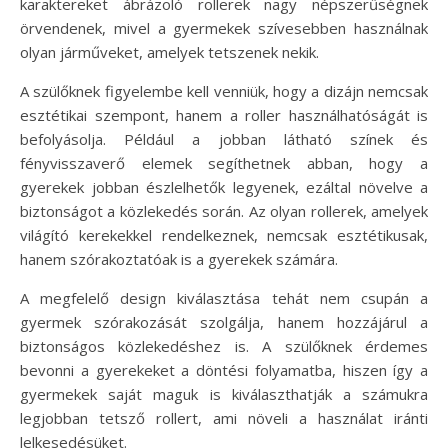
karaktereket ábrázoló rollerek nagy népszerűségnek
örvendenek, mivel a gyermekek szívesebben használnak
olyan járműveket, amelyek tetszenek nekik.
A szülőknek figyelembe kell venniük, hogy a dizájn nemcsak
esztétikai szempont, hanem a roller használhatóságát is
befolyásolja. Például a jobban látható színek és
fényvisszaverő elemek segíthetnek abban, hogy a
gyerekek jobban észlelhetők legyenek, ezáltal növelve a
biztonságot a közlekedés során. Az olyan rollerek, amelyek
világító kerekekkel rendelkeznek, nemcsak esztétikusak,
hanem szórakoztatóak is a gyerekek számára.
A megfelelő design kiválasztása tehát nem csupán a
gyermek szórakozását szolgálja, hanem hozzájárul a
biztonságos közlekedéshez is. A szülőknek érdemes
bevonni a gyerekeket a döntési folyamatba, hiszen így a
gyermekek saját maguk is kiválaszthatják a számukra
legjobban tetsző rollert, ami növeli a használat iránti
lelkesedésüket.