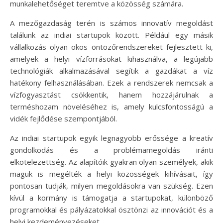
munkalehetőséget teremtve a közösség számára.
A mezőgazdaság terén is számos innovatív megoldást
találunk az indiai startupok között. Például egy másik
vállalkozás olyan okos öntözőrendszereket fejlesztett ki,
amelyek a helyi vízforrásokat kihasználva, a legújabb
technológiák alkalmazásával segítik a gazdákat a víz
hatékony felhasználásában. Ezek a rendszerek nemcsak a
vízfogyasztást csökkentik, hanem hozzájárulnak a
terméshozam növeléséhez is, amely kulcsfontosságú a
vidék fejlődése szempontjából.
Az indiai startupok egyik legnagyobb erőssége a kreatív
gondolkodás és a problémamegoldás iránti
elkötelezettség. Az alapítóik gyakran olyan személyek, akik
maguk is megélték a helyi közösségek kihívásait, így
pontosan tudják, milyen megoldásokra van szükség. Ezen
kívül a kormány is támogatja a startupokat, különböző
programokkal és pályázatokkal ösztönzi az innovációt és a
helyi kezdeményezéseket.