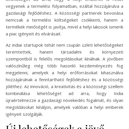
vegyenek a termelési folyamatban, ezáltal hozzájárulva a
gazdasági fejlődéshez. A közösségi partnerek bevonása
nemcsak a termelési költségeket csökkenti, hanem a
termékek minőségét is javítja, mivel a helyi lakosok ismerik
a piac igényeit és elvárásait.
Az indiai startupok tehát nem csupán üzleti lehetőségeket
teremtettek, hanem társadalmi és környezeti
szempontból is felelős megoldásokat kínálnak. A jövőben
valószínűleg még több hasonló kezdeményezés fog
megjelenni, amelyek a helyi erőforrásokat kihasználva
hozzájárulnak a fenntartható fejlődéshez és a közösségi
jóléthez. Az innováció, a kreativitás és a közösségi szellem
kombinálása lehetőséget ad arra, hogy India
újraértelmezze a gazdasági növekedés fogalmát, és olyan
megoldásokat kínáljon, amelyek valóban a helyi emberek
igényeit szolgálják.
Új lehetőségek a jövő