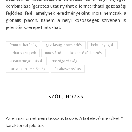
kombinálása ígéretes utat nyithat a fenntartható gazdasági
fejlődés felé, amelynek eredményeként India nemcsak a
globális piacon, hanem a helyi közösségek szívében is
jelentős szerepet játszhat.
fenntarthatóság
gazdasági növekedés
helyi anyagok
indiai startupok
innováció
közösségfejlesztés
kreatív megoldások
mezőgazdaság
társadalmi felelősség
újrahasznosítás
SZÓLJ HOZZÁ
Az e-mail címet nem tesszük közzé.
A kötelező mezőket
*
karakterrel jelöltük