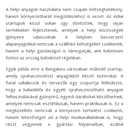
A helyi anyagok használata nem csupán költséghatékony,
hanem környezetbarát megoldásokhoz is vezet. Az indiai
startupok közül sokan úgy döntöttek, hogy olyan
termékeket fejlesztenek, amelyek a helyi közösségek
igényeire válaszolnak. A helyben beszerzett
alapanyagokkal nemcsak a szállítási költségeket csökkentik,
hanem a helyi gazdaságot is támogatják, ami különösen
fontos az ország különböző régióiban.
Egyik példa erre a Bengaluru városában működő startup,
amely újrahasznosított anyagokból készít bútorokat. A
fiatal vállalkozók és tervezők egy csoportja felfedezte,
hogy a hulladékfa és egyéb újrahasznosítható anyagok
felhasználásával gyönyörű, egyedi darabokat készíthetnek,
amelyek nemcsak esztétikusak, hanem praktikusak is. Ez a
megközelítés nemcsak a környezeti terhelést csökkenti,
hanem lehetőséget ad a helyi munkavállalóknak is, hogy
részt vegyenek a gyártási folyamatban, ezáltal