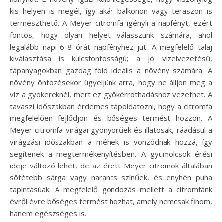
kis helyen is megél, így akár balkonon vagy teraszon is
termeszthető. A Meyer citromfa igényli a napfényt, ezért
fontos, hogy olyan helyet válasszunk számára, ahol
legalább napi 6-8 órát napfényhez jut. A megfelelő talaj
kiválasztása is kulcsfontosságú; a jó vízelvezetésű,
tápanyagokban gazdag föld ideális a növény számára. A
növény öntözésekor ügyeljünk arra, hogy ne álljon meg a
víz a gyökereknél, mert ez gyökérrothadáshoz vezethet. A
tavaszi időszakban érdemes tápoldatozni, hogy a citromfa
megfelelően fejlődjön és bőséges termést hozzon. A
Meyer citromfa virágai gyönyörűek és illatosak, ráadásul a
virágzási időszakban a méhek is vonzódnak hozzá, így
segítenek a megtermékenyítésben. A gyümölcsök érési
ideje változó lehet, de az érett Meyer citromok általában
sötétebb sárga vagy narancs színűek, és enyhén puha
tapintásúak. A megfelelő gondozás mellett a citromfánk
évről évre bőséges termést hozhat, amely nemcsak finom,
hanem egészséges is.