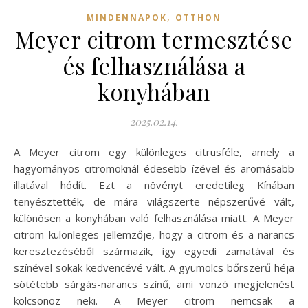
,
MINDENNAPOK
OTTHON
Meyer citrom termesztése
és felhasználása a
konyhában
2025.02.14.
A Meyer citrom egy különleges citrusféle, amely a
hagyományos citromoknál édesebb ízével és aromásabb
illatával hódít. Ezt a növényt eredetileg Kínában
tenyésztették, de mára világszerte népszerűvé vált,
különösen a konyhában való felhasználása miatt. A Meyer
citrom különleges jellemzője, hogy a citrom és a narancs
keresztezéséből származik, így egyedi zamatával és
színével sokak kedvencévé vált. A gyümölcs bőrszerű héja
sötétebb sárgás-narancs színű, ami vonzó megjelenést
kölcsönöz neki. A Meyer citrom nemcsak a