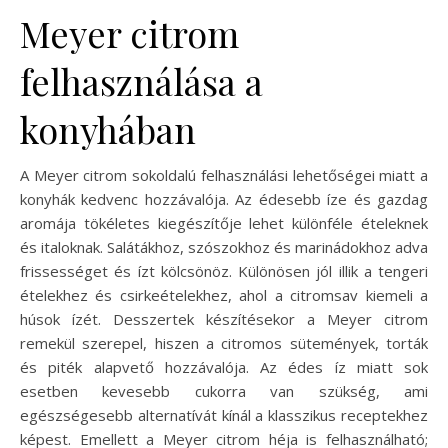
Meyer citrom
felhasználása a
konyhában
A Meyer citrom sokoldalú felhasználási lehetőségei miatt a
konyhák kedvenc hozzávalója. Az édesebb íze és gazdag
aromája tökéletes kiegészítője lehet különféle ételeknek
és italoknak. Salátákhoz, szószokhoz és marinádokhoz adva
frissességet és ízt kölcsönöz. Különösen jól illik a tengeri
ételekhez és csirkeételekhez, ahol a citromsav kiemeli a
húsok ízét. Desszertek készítésekor a Meyer citrom
remekül szerepel, hiszen a citromos sütemények, torták
és piték alapvető hozzávalója. Az édes íz miatt sok
esetben kevesebb cukorra van szükség, ami
egészségesebb alternatívát kínál a klasszikus receptekhez
képest. Emellett a Meyer citrom héja is felhasználható;