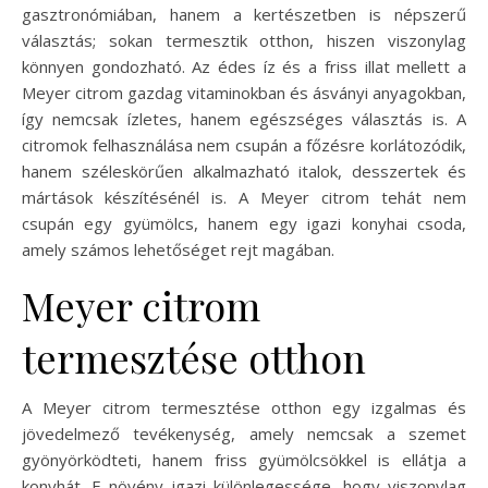
gasztronómiában, hanem a kertészetben is népszerű
választás; sokan termesztik otthon, hiszen viszonylag
könnyen gondozható. Az édes íz és a friss illat mellett a
Meyer citrom gazdag vitaminokban és ásványi anyagokban,
így nemcsak ízletes, hanem egészséges választás is. A
citromok felhasználása nem csupán a főzésre korlátozódik,
hanem széleskörűen alkalmazható italok, desszertek és
mártások készítésénél is. A Meyer citrom tehát nem
csupán egy gyümölcs, hanem egy igazi konyhai csoda,
amely számos lehetőséget rejt magában.
Meyer citrom
termesztése otthon
A Meyer citrom termesztése otthon egy izgalmas és
jövedelmező tevékenység, amely nemcsak a szemet
gyönyörködteti, hanem friss gyümölcsökkel is ellátja a
konyhát. E növény igazi különlegessége, hogy viszonylag