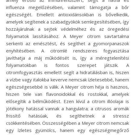
influenza megelőzésében, valamint támogatja a bőr
egészségét. Emellett antioxidánsokban is bővelkedik,
amelyek segítenek a szabadgyökök semlegesítésében, így
hozzájárulnak a sejtek védelméhez és az öregedési
folyamatok lassításához. A Meyer citrom savtartalma
serkenti az emésztést, és segíthet a gyomorpanaszok
enyhítésében. A citromlé rendszeres fogyasztása
javíthatja a máj működését is, így a méregtelenítési
folyamatokban is fontos szerepet játszik. A
citromfogyasztás emellett segít a hidratálásban is, hiszen
a vízbe vagy italokba keverve nemcsak ízletesebbé, hanem
egészségesebbé is válik. A Meyer citrom héja is hasznos,
hiszen tele van flavonoidokkal és rostokkal, amelyek
elősegítik a bélműködést. Ezen kívül a citrom illóolajai is
jótékony hatással vannak a hangulatra; a citrusos aromák
frissítő hatásúak, és segíthetnek a stressz
csökkentésében. Összességében a Meyer citrom nemcsak
egy ízletes gyümölcs, hanem egy egészségmegőrző