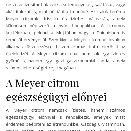
reszelve ízesíthetjük vele a süteményeket, salátákat, vagy
akár italokat is, mint például a limonádé. Az italok terén a
Meyer citromlé frissítő és ízletes választás, amely
különösen népszerű a nyári hónapokban. A citromos
koktélokban, például a Mojitóban vagy a Daiquiriben is
remekül érvényesül. Ezen kívül a Meyer citromhéj kiválóan
alkalmas fűszerezésre, hiszen aromás illata felerősíti az
ételek ízét. A Meyer citrom tehát nemcsak egy ízletes
gyümölcs, hanem egy igazi gasztronómiai csoda, amely
számos lehetőséget rejt magában.
A Meyer citrom
egészségügyi előnyei
A Meyer citrom nemcsak ízletes, hanem számos
egészségügyi előnnyel is rendelkezik, amelyek miatt
érdemes beépíteni az étrendünkbe. Gazdag C-vitaminban,
amely erősíti az immunrendszert, segít a nátha és