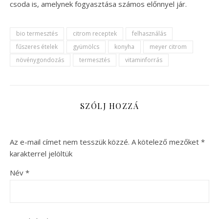
csoda is, amelynek fogyasztása számos előnnyel jár.
bio termesztés
citrom receptek
felhasználás
fűszeres ételek
gyümölcs
konyha
meyer citrom
növénygondozás
termesztés
vitaminforrás
SZÓLJ HOZZÁ
Az e-mail címet nem tesszük közzé.
A kötelező mezőket
*
karakterrel jelöltük
Név
*