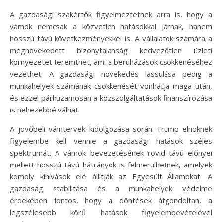
A gazdasági szakértők figyelmeztetnek arra is, hogy a
vámok nemcsak a közvetlen hatásokkal járnak, hanem
hosszú távú következményekkel is. A vállalatok számára a
megnövekedett bizonytalanság kedvezőtlen üzleti
környezetet teremthet, ami a beruházások csökkenéséhez
vezethet. A gazdasági növekedés lassulása pedig a
munkahelyek számának csökkenését vonhatja maga után,
és ezzel párhuzamosan a közszolgáltatások finanszírozása
is nehezebbé válhat.
A jövőbeli vámtervek kidolgozása során Trump elnöknek
figyelembe kell vennie a gazdasági hatások széles
spektrumát. A vámok bevezetésének rövid távú előnyei
mellett hosszú távú hátrányok is felmerülhetnek, amelyek
komoly kihívások elé állítják az Egyesült Államokat. A
gazdaság stabilitása és a munkahelyek védelme
érdekében fontos, hogy a döntések átgondoltan, a
legszélesebb körű hatások figyelembevételével