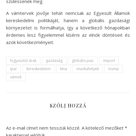
szülessenek meg.
A vámtervek jövője tehát nemcsak az Egyesült Államok
kereskedelmi politikáját, hanem a globális gazdasági
környezetet is formálhatja, így a következő hónapokban
érdemes lesz figyelemmel kísérni az elnök döntéseit és
azok következményeit.
fogyasztói árak
gazdaság
globális piac
import
ipar
kereskedelem
kína
munkahelyek
trump
vámok
SZÓLJ HOZZÁ
Az e-mail címet nem tesszük közzé.
A kötelező mezőket
*
karakterrel jelöltük