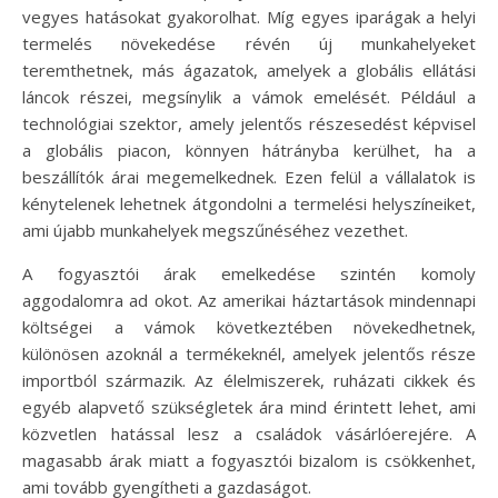
vegyes hatásokat gyakorolhat. Míg egyes iparágak a helyi
termelés növekedése révén új munkahelyeket
teremthetnek, más ágazatok, amelyek a globális ellátási
láncok részei, megsínylik a vámok emelését. Például a
technológiai szektor, amely jelentős részesedést képvisel
a globális piacon, könnyen hátrányba kerülhet, ha a
beszállítók árai megemelkednek. Ezen felül a vállalatok is
kénytelenek lehetnek átgondolni a termelési helyszíneiket,
ami újabb munkahelyek megszűnéséhez vezethet.
A fogyasztói árak emelkedése szintén komoly
aggodalomra ad okot. Az amerikai háztartások mindennapi
költségei a vámok következtében növekedhetnek,
különösen azoknál a termékeknél, amelyek jelentős része
importból származik. Az élelmiszerek, ruházati cikkek és
egyéb alapvető szükségletek ára mind érintett lehet, ami
közvetlen hatással lesz a családok vásárlóerejére. A
magasabb árak miatt a fogyasztói bizalom is csökkenhet,
ami tovább gyengítheti a gazdaságot.