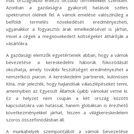
más országokból érkező olcsóbb termékekkel szemben.
Azonban a gazdaságra gyakorolt hatások széles
spektrumot ölelnek fel. A vámok emelése valószínűleg a
belföldi termelés növekedését eredményezheti,
ugyanakkor a fogyasztói árak emelkedésével is járhat,
mivel a cégek a megnövekedett költségeket áthárítják a
vásárlókra.
A gazdasági elemzők egyetértenek abban, hogy a vámok
bevezetése a kereskedelmi háborúk fokozódását
okozhatja, amely további feszültséget eredményezhet a
nemzetközi piacon. A kereskedelmi partnerek, különösen
Kína, már jelezték, hogy hajlandóak válaszlépéseket tenni,
amennyiben az Egyesült Államok újabb vámokat vetne ki.
Ez a helyzet nem csupán a két ország közötti
kapcsolatokra van hatással, hanem globálisan is érezhető
következményekkel járhat, hiszen a világkereskedelem
szoros összefonódásban áll.
A munkahelyek szempontjából a vámok bevezetése