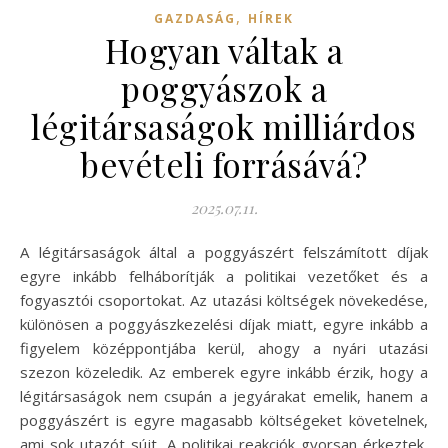
,
GAZDASÁG
HÍREK
Hogyan váltak a
poggyászok a
légitársaságok milliárdos
bevételi forrásává?
2025.07.11.
A légitársaságok által a poggyászért felszámított díjak
egyre inkább felháborítják a politikai vezetőket és a
fogyasztói csoportokat. Az utazási költségek növekedése,
különösen a poggyászkezelési díjak miatt, egyre inkább a
figyelem középpontjába kerül, ahogy a nyári utazási
szezon közeledik. Az emberek egyre inkább érzik, hogy a
légitársaságok nem csupán a jegyárakat emelik, hanem a
poggyászért is egyre magasabb költségeket követelnek,
ami sok utazót sújt. A politikai reakciók gyorsan érkeztek,