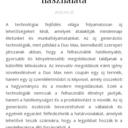
2025.03.27.
A technológiai fejlődés világa folyamatosan új
lehetőségeket kínál, amelyek átalakítják mindennapi
életünket és munkafolyamatainkat. Az új generációs
technológiák, mint például a Duo Max, kiemelkedő szerepet
játszanak abban, hogy a felhasználók hatékonyabb,
gyorsabb és kényelmesebb megoldásokat találjanak a
különféle kihívásokra. Az innovatív megoldások iránti igény
növekedésével a Duo Max nem csupán egy új termék,
hanem egy új szemléletmódot is képvisel, amely összeköti
a hagyományos és a modern megoldásokat. Ezek a
technológiák nemcsak a felhasználói élményt javítják,
hanem a hatékonyságot és a produktivitást is növelik. Az új
generációs eszközök bevezetésével a vállalatok és
egyének egyaránt felfedezhetik a határvonalakat, amelyek
lehetővé teszik számukra, hogy a legjobbat hozzák ki a
rendelkezésre álló forrásokból. A…