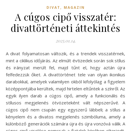
,
DIVAT
MAGAZIN
A cúgos cipő visszatér:
divattörténeti áttekintés
2025.01.14.
A divat folyamatosan változik, és a trendek visszatérnek,
mint a ciklikus időjárás. Az elmúlt évtizedek során sok stílus
és irányzat merült fel, majd tűnt el, hogy aztán újra
felfedezzük őket. A divattörténet tele van olyan ikonikus
darabokkal, amelyek valamilyen okból kifolyólag a figyelem
középpontjába kerültek, majd hirtelen eltűntek a színről. Az
egyik ilyen darab a cúgos cipő, amely a funkcionális és
stílusos megjelenés ötvözeteként vált népszerűvé. A
cúgos cipő nem csupán egy egyszerű lábbeli; a stílus a
kényelem és a divatos megjelenés szimbóluma, amely a
különböző generációk számára újra és újra vonzóvá válik. A
cúgos cipő viselése nemcsak a fiatalok körében elterjedt,