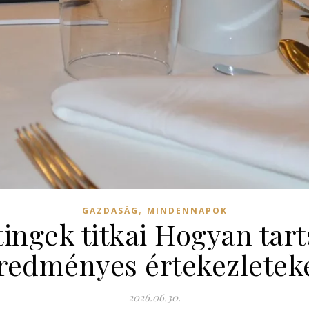
,
GAZDASÁG
MINDENNAPOK
ingek titkai Hogyan tar
redményes értekezletek
2026.06.30.