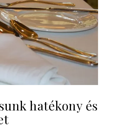
tsunk hatékony és
et