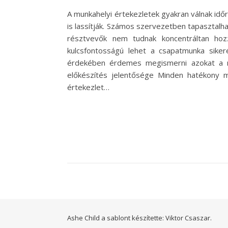
A munkahelyi értekezletek gyakran válnak idő
is lassítják. Számos szervezetben tapasztal
résztvevők nem tudnak koncentráltan hoz
kulcsfontosságú lehet a csapatmunka sike
érdekében érdemes megismerni azokat a m
előkészítés jelentősége Minden hatékony m
értekezlet…
Ashe Child a sablont készítette:
Viktor Csaszar.