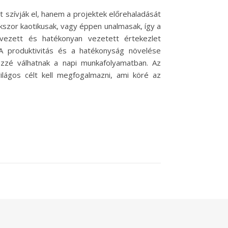
 szívják el, hanem a projektek előrehaladását
szor kaotikusak, vagy éppen unalmasak, így a
vezett és hatékonyan vezetett értekezlet
A produktivitás és a hatékonyság növelése
zé válhatnak a napi munkafolyamatban. Az
lágos célt kell megfogalmazni, ami köré az