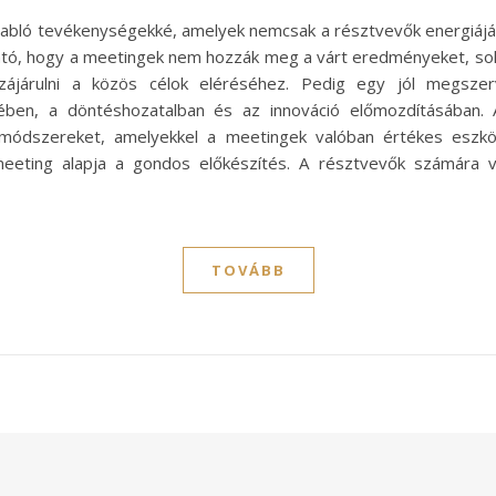
rabló tevékenységekké, amelyek nemcsak a résztvevők energiáját
ható, hogy a meetingek nem hozzák meg a várt eredményeket, sok
zájárulni a közös célok eléréséhez. Pedig egy jól megszer
rében, a döntéshozatalban és az innováció előmozdításában. 
ódszereket, amelyekkel a meetingek valóban értékes eszköz
eeting alapja a gondos előkészítés. A résztvevők számára vi
TOVÁBB