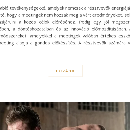
rabló tevékenységekké, amelyek nemcsak a résztvevők energiáját
ható, hogy a meetingek nem hozzák meg a várt eredményeket, sok
zájárulni a közös célok eléréséhez. Pedig egy jól megszer
rében, a döntéshozatalban és az innováció előmozdításában. 
ódszereket, amelyekkel a meetingek valóban értékes eszköz
eeting alapja a gondos előkészítés. A résztvevők számára vi
TOVÁBB