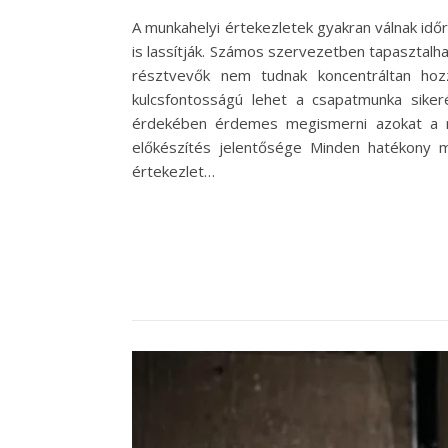
A munkahelyi értekezletek gyakran válnak idő
is lassítják. Számos szervezetben tapasztal
résztvevők nem tudnak koncentráltan hoz
kulcsfontosságú lehet a csapatmunka sike
érdekében érdemes megismerni azokat a m
előkészítés jelentősége Minden hatékony m
értekezlet…