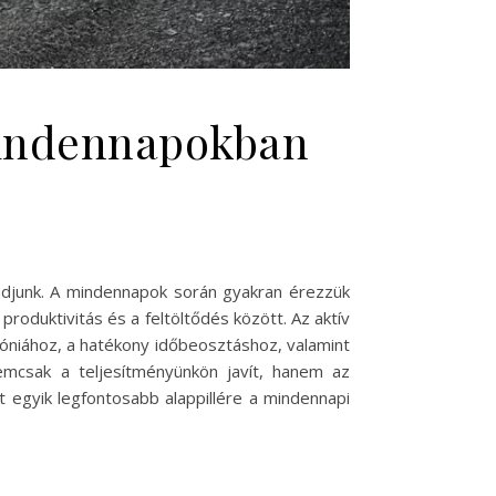
mindennapokban
radjunk. A mindennapok során gyakran érezzük
produktivitás és a feltöltődés között. Az aktív
óniához, a hatékony időbeosztáshoz, valamint
nemcsak a teljesítményünkön javít, hanem az
t egyik legfontosabb alappillére a mindennapi