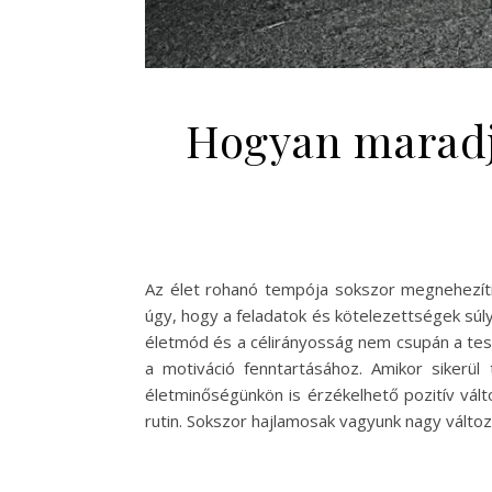
Hogyan maradj
Az élet rohanó tempója sokszor megnehezíti,
úgy, hogy a feladatok és kötelezettségek súlya
életmód és a célirányosság nem csupán a tes
a motiváció fenntartásához. Amikor sikerül
életminőségünkön is érzékelhető pozitív vált
rutin. Sokszor hajlamosak vagyunk nagy válto