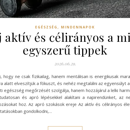
,
EGÉSZSÉG
MINDENNAPOK
 aktív és célirányos a 
egyszerű tippek
2026.06.29.
 hogy ne csak fizikailag, hanem mentálisan is energikusak ma
 alatt elveszítjük a fókuszt, és nehéz megtalálni az egyensúlyt a 
ti egészség megőrzését szolgálja, hanem hozzájárul a lelki harm
 tudatosan és apró lépésekkel alakítani a napirendünket, az 
ozásokat hoz. Az apró szokások ereje Az aktív és célirányos éle
ztatásokban gondolkodni,…