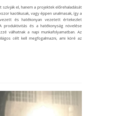
 szívják el, hanem a projektek előrehaladását
szor kaotikusak, vagy éppen unalmasak, így a
vezett és hatékonyan vezetett értekezlet
A produktivitás és a hatékonyság növelése
zé válhatnak a napi munkafolyamatban. Az
lágos célt kell megfogalmazni, ami köré az