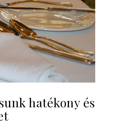
tsunk hatékony és
et