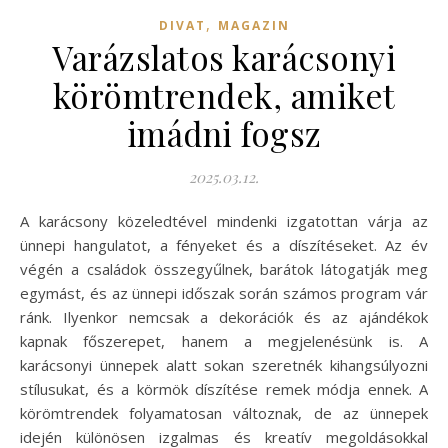
,
DIVAT
MAGAZIN
Varázslatos karácsonyi
körömtrendek, amiket
imádni fogsz
2025.03.12.
A karácsony közeledtével mindenki izgatottan várja az
ünnepi hangulatot, a fényeket és a díszítéseket. Az év
végén a családok összegyűlnek, barátok látogatják meg
egymást, és az ünnepi időszak során számos program vár
ránk. Ilyenkor nemcsak a dekorációk és az ajándékok
kapnak főszerepet, hanem a megjelenésünk is. A
karácsonyi ünnepek alatt sokan szeretnék kihangsúlyozni
stílusukat, és a körmök díszítése remek módja ennek. A
körömtrendek folyamatosan változnak, de az ünnepek
idején különösen izgalmas és kreatív megoldásokkal