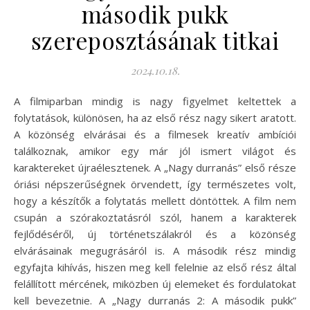
második pukk
szereposztásának titkai
2024.10.18.
A filmiparban mindig is nagy figyelmet keltettek a
folytatások, különösen, ha az első rész nagy sikert aratott.
A közönség elvárásai és a filmesek kreatív ambíciói
találkoznak, amikor egy már jól ismert világot és
karaktereket újraélesztenek. A „Nagy durranás” első része
óriási népszerűségnek örvendett, így természetes volt,
hogy a készítők a folytatás mellett döntöttek. A film nem
csupán a szórakoztatásról szól, hanem a karakterek
fejlődéséről, új történetszálakról és a közönség
elvárásainak megugrásáról is. A második rész mindig
egyfajta kihívás, hiszen meg kell felelnie az első rész által
felállított mércének, miközben új elemeket és fordulatokat
kell bevezetnie. A „Nagy durranás 2: A második pukk”