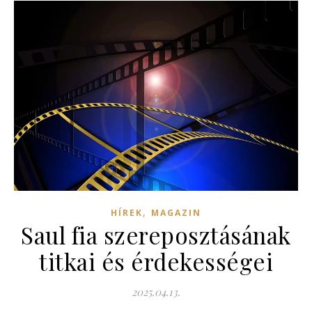
,
HÍREK
MAGAZIN
Saul fia szereposztásának
titkai és érdekességei
2025.04.13.