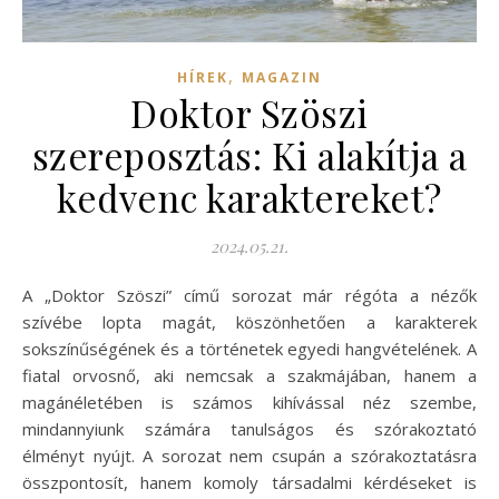
,
HÍREK
MAGAZIN
Doktor Szöszi
szereposztás: Ki alakítja a
kedvenc karaktereket?
2024.05.21.
A „Doktor Szöszi” című sorozat már régóta a nézők
szívébe lopta magát, köszönhetően a karakterek
sokszínűségének és a történetek egyedi hangvételének. A
fiatal orvosnő, aki nemcsak a szakmájában, hanem a
magánéletében is számos kihívással néz szembe,
mindannyiunk számára tanulságos és szórakoztató
élményt nyújt. A sorozat nem csupán a szórakoztatásra
összpontosít, hanem komoly társadalmi kérdéseket is