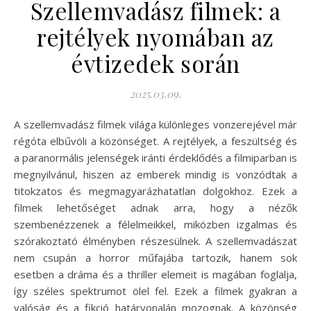
Szellemvadász filmek: a
rejtélyek nyomában az
évtizedek során
2025.03.09.
A szellemvadász filmek világa különleges vonzerejével már
régóta elbűvöli a közönséget. A rejtélyek, a feszültség és
a paranormális jelenségek iránti érdeklődés a filmiparban is
megnyilvánul, hiszen az emberek mindig is vonzódtak a
titokzatos és megmagyarázhatatlan dolgokhoz. Ezek a
filmek lehetőséget adnak arra, hogy a nézők
szembenézzenek a félelmeikkel, miközben izgalmas és
szórakoztató élményben részesülnek. A szellemvadászat
nem csupán a horror műfajába tartozik, hanem sok
esetben a dráma és a thriller elemeit is magában foglalja,
így széles spektrumot ölel fel. Ezek a filmek gyakran a
valóság és a fikció határvonalán mozognak. A közönség