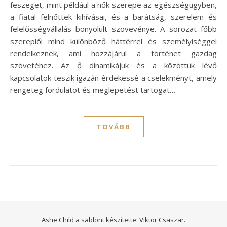
feszeget, mint például a nők szerepe az egészségügyben,
a fiatal felnőttek kihívásai, és a barátság, szerelem és
felelősségvállalás bonyolult szövevénye. A sorozat főbb
szereplői mind különböző háttérrel és személyiséggel
rendelkeznek, ami hozzájárul a történet gazdag
szövetéhez. Az ő dinamikájuk és a közöttük lévő
kapcsolatok teszik igazán érdekessé a cselekményt, amely
rengeteg fordulatot és meglepetést tartogat…
TOVÁBB
Ashe Child a sablont készítette:
Viktor Csaszar.