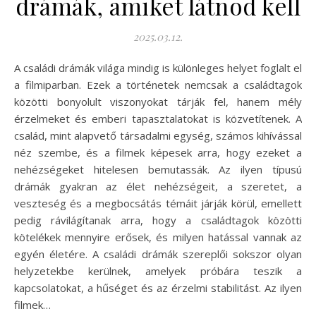
drámák, amiket látnod kell
2025.03.12.
A családi drámák világa mindig is különleges helyet foglalt el
a filmiparban. Ezek a történetek nemcsak a családtagok
közötti bonyolult viszonyokat tárják fel, hanem mély
érzelmeket és emberi tapasztalatokat is közvetítenek. A
család, mint alapvető társadalmi egység, számos kihívással
néz szembe, és a filmek képesek arra, hogy ezeket a
nehézségeket hitelesen bemutassák. Az ilyen típusú
drámák gyakran az élet nehézségeit, a szeretet, a
veszteség és a megbocsátás témáit járják körül, emellett
pedig rávilágítanak arra, hogy a családtagok közötti
kötelékek mennyire erősek, és milyen hatással vannak az
egyén életére. A családi drámák szereplői sokszor olyan
helyzetekbe kerülnek, amelyek próbára teszik a
kapcsolatokat, a hűséget és az érzelmi stabilitást. Az ilyen
filmek…