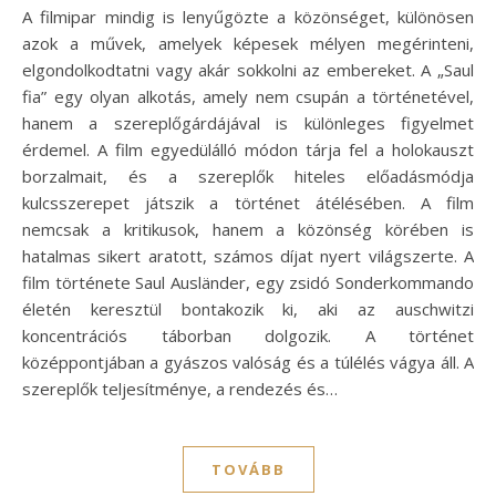
A filmipar mindig is lenyűgözte a közönséget, különösen
azok a művek, amelyek képesek mélyen megérinteni,
elgondolkodtatni vagy akár sokkolni az embereket. A „Saul
fia” egy olyan alkotás, amely nem csupán a történetével,
hanem a szereplőgárdájával is különleges figyelmet
érdemel. A film egyedülálló módon tárja fel a holokauszt
borzalmait, és a szereplők hiteles előadásmódja
kulcsszerepet játszik a történet átélésében. A film
nemcsak a kritikusok, hanem a közönség körében is
hatalmas sikert aratott, számos díjat nyert világszerte. A
film története Saul Ausländer, egy zsidó Sonderkommando
életén keresztül bontakozik ki, aki az auschwitzi
koncentrációs táborban dolgozik. A történet
középpontjában a gyászos valóság és a túlélés vágya áll. A
szereplők teljesítménye, a rendezés és…
TOVÁBB