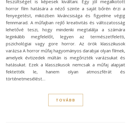
feszültséget is képesek kiváltani. Egy jól megalkotott
horror film hatására a néző szinte a saját bőrén érzi a
fenyegetést, miközben kíváncsisága és figyelme végig
fennmarad. A műfajban rejlő kreativitás és változatosság
lehetővé teszi, hogy mindenki megtalálja a számára
leginkább megfelelőt, legyen az természetfeletti,
pszichológiai vagy gore horror. Az örök klasszikusok
varázsa A horror műfaj hagyományos darabjai olyan filmek,
amelyek évtizedek múltán is megőrizték varázsukat és
hatásukat. Ezek a klasszikusok nemcsak a műfaj alapjait
fektették le, hanem olyan atmoszférát és
történetmesélést…
TOVÁBB