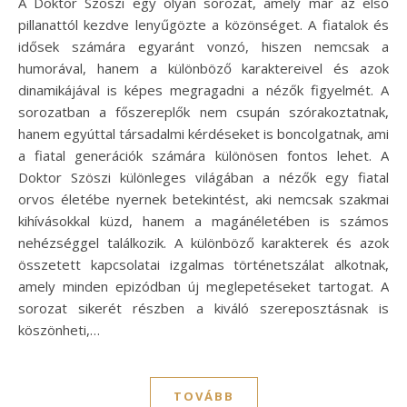
A Doktor Szöszi egy olyan sorozat, amely már az első
pillanattól kezdve lenyűgözte a közönséget. A fiatalok és
idősek számára egyaránt vonzó, hiszen nemcsak a
humorával, hanem a különböző karaktereivel és azok
dinamikájával is képes megragadni a nézők figyelmét. A
sorozatban a főszereplők nem csupán szórakoztatnak,
hanem egyúttal társadalmi kérdéseket is boncolgatnak, ami
a fiatal generációk számára különösen fontos lehet. A
Doktor Szöszi különleges világában a nézők egy fiatal
orvos életébe nyernek betekintést, aki nemcsak szakmai
kihívásokkal küzd, hanem a magánéletében is számos
nehézséggel találkozik. A különböző karakterek és azok
összetett kapcsolatai izgalmas történetszálat alkotnak,
amely minden epizódban új meglepetéseket tartogat. A
sorozat sikerét részben a kiváló szereposztásnak is
köszönheti,…
TOVÁBB