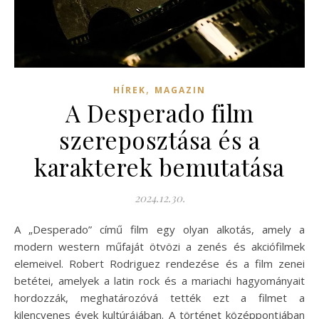
,
HÍREK
MAGAZIN
A Desperado film
szereposztása és a
karakterek bemutatása
2024.12.30.
A „Desperado” című film egy olyan alkotás, amely a
modern western műfaját ötvözi a zenés és akciófilmek
elemeivel. Robert Rodriguez rendezése és a film zenei
betétei, amelyek a latin rock és a mariachi hagyományait
hordozzák, meghatározóvá tették ezt a filmet a
kilencvenes évek kultúrájában. A történet középpontjában