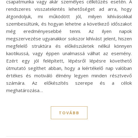
csapatmunka vagy akár személyes célkitűzés esetén. A
rendszeres visszatekintés lehetőséget ad arra, hogy
átgondoljuk, mi működött jól, milyen kihívásokkal
szembesültünk, és hogyan lehetne a következő időszakot
még eredményesebbé tenni. Az ilyen napok
megszervezése ugyanakkor sokszor kihívást jelent, hiszen
megfelelő struktúra és előkészületek nélkül könnyen
kaotikussá, vagy éppen unalmassá válhat az esemény.
Ezért egy jól felépített, lépésről lépésre követhető
útmutató segíthet abban, hogy a kiértékelő nap valóban
értékes és motiváló élmény legyen minden résztvevő
számára. Az előkészítés szerepe és a célok
meghatározása…
TOVÁBB