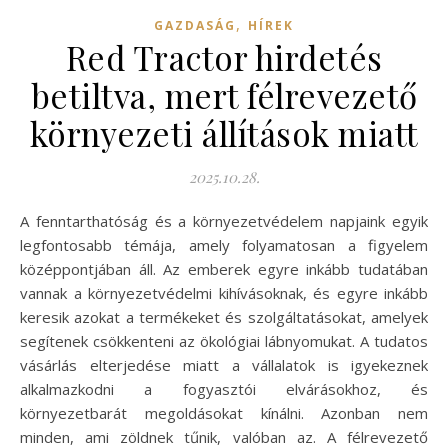
,
GAZDASÁG
HÍREK
Red Tractor hirdetés
betiltva, mert félrevezető
környezeti állítások miatt
2025.10.28.
A fenntarthatóság és a környezetvédelem napjaink egyik
legfontosabb témája, amely folyamatosan a figyelem
középpontjában áll. Az emberek egyre inkább tudatában
vannak a környezetvédelmi kihívásoknak, és egyre inkább
keresik azokat a termékeket és szolgáltatásokat, amelyek
segítenek csökkenteni az ökológiai lábnyomukat. A tudatos
vásárlás elterjedése miatt a vállalatok is igyekeznek
alkalmazkodni a fogyasztói elvárásokhoz, és
környezetbarát megoldásokat kínálni. Azonban nem
minden, ami zöldnek tűnik, valóban az. A félrevezető