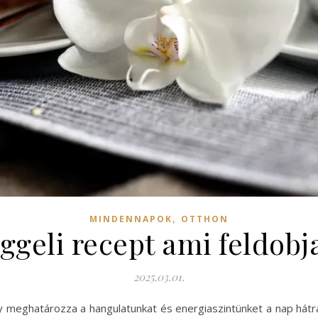
,
MINDENNAPOK
OTTHON
eggeli recept ami feldob
2025.03.01.
y meghatározza a hangulatunkat és energiaszintünket a nap hát