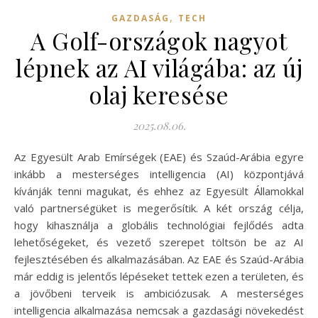
,
GAZDASÁG
TECH
A Golf-országok nagyot
lépnek az AI világába: az új
olaj keresése
2025.08.06.
Az Egyesült Arab Emírségek (EAE) és Szaúd-Arábia egyre
inkább a mesterséges intelligencia (AI) központjává
kívánják tenni magukat, és ehhez az Egyesült Államokkal
való partnerségüket is megerősítik. A két ország célja,
hogy kihasználja a globális technológiai fejlődés adta
lehetőségeket, és vezető szerepet töltsön be az AI
fejlesztésében és alkalmazásában. Az EAE és Szaúd-Arábia
már eddig is jelentős lépéseket tettek ezen a területen, és
a jövőbeni terveik is ambiciózusak. A mesterséges
intelligencia alkalmazása nemcsak a gazdasági növekedést