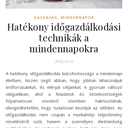
,
GAZDASÁG
MINDENNAPOK
Hatékony időgazdálkodási
technikák a
mindennapokra
2025.01.17.
A hatékony időgazdálkodás kulcsfontosságú a mindennapi
életben, hiszen segít abban, hogy jobban kihasználjuk
erőforrásainkat, és elérjük céljainkat. A gyorsan változó
világunkban, ahol a feladatok és kötelezettségek
folyamatosan növekvő ütemben halmozódnak,
elengedhetetlen, hogy tudatosan kezeljük az időnket. Az
időgazdálkodás nem csupán a munkahelyi teljesítmény
növeléséről szól, hanem a személyes életminőség