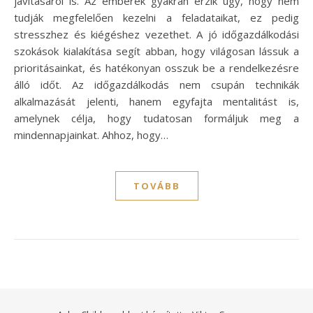
javításáról is. Az emberek gyakran érzik úgy, hogy nem
tudják megfelelően kezelni a feladataikat, ez pedig
stresszhez és kiégéshez vezethet. A jó időgazdálkodási
szokások kialakítása segít abban, hogy világosan lássuk a
prioritásainkat, és hatékonyan osszuk be a rendelkezésre
álló időt. Az időgazdálkodás nem csupán technikák
alkalmazását jelenti, hanem egyfajta mentalitást is,
amelynek célja, hogy tudatosan formáljuk meg a
mindennapjainkat. Ahhoz, hogy…
TOVÁBB