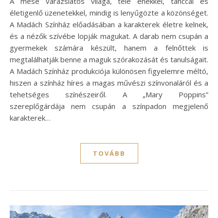
A mese varázslatos világa, tele énekkel, tánccal és
életigenlő üzenetekkel, mindig is lenyűgözte a közönséget.
A Madách Színház előadásában a karakterek életre kelnek,
és a nézők szívébe lopják magukat. A darab nem csupán a
gyermekek számára készült, hanem a felnőttek is
megtalálhatják benne a maguk szórakozását és tanulságait.
A Madách Színház produkciója különösen figyelemre méltó,
hiszen a színház híres a magas művészi színvonaláról és a
tehetséges színészeiről. A „Mary Poppins”
szereplőgárdája nem csupán a színpadon megjelenő
karakterek…
TOVÁBB