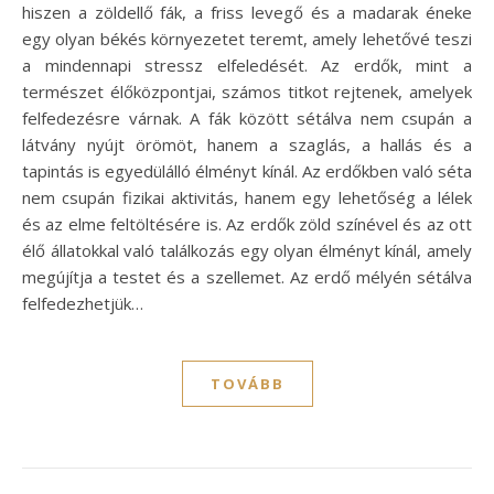
hiszen a zöldellő fák, a friss levegő és a madarak éneke
egy olyan békés környezetet teremt, amely lehetővé teszi
a mindennapi stressz elfeledését. Az erdők, mint a
természet élőközpontjai, számos titkot rejtenek, amelyek
felfedezésre várnak. A fák között sétálva nem csupán a
látvány nyújt örömöt, hanem a szaglás, a hallás és a
tapintás is egyedülálló élményt kínál. Az erdőkben való séta
nem csupán fizikai aktivitás, hanem egy lehetőség a lélek
és az elme feltöltésére is. Az erdők zöld színével és az ott
élő állatokkal való találkozás egy olyan élményt kínál, amely
megújítja a testet és a szellemet. Az erdő mélyén sétálva
felfedezhetjük…
TOVÁBB