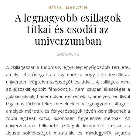
,
HÍREK
MAGAZIN
A legnagyobb csillagok
titkai és csodái az
univerzumban
2025.06.03.
A csillagászat a tudomány egyik leglenyűgözőbb területe,
amely lehetőséget ad számunkra, hogy felfedezzük az
univerzum végtelen szépségét és titkait. A csillagok, mint
az éjszakai égbolt fénypontjai, nem csupán ékességei a
galaxisunknak, hanem olyan égitestek is, amelyek rendkívül
izgalmas történeteket mesélnek el. A legnagyobb csillagok,
amelyek méretük és fényerősségük révén kiemelkednek a
többi égitest közül, különösen figyelemre méltóak. Az
univerzumban fellelhető csillagok különböző fázisai és
típusai sokféleséget mutatnak, és mindegyikük sajátos