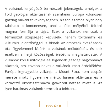
A vulkánok lenyűgöző természeti jelenségek, amelyek a
Föld geológiai aktivitásának szemtanúi. Európa különösen
gazdag vulkáni tevékenységben, hiszen számos olyan hely
található a kontinensen, ahol a föld mélyéből feltörő
magma formálja a tájat. Ezek a vulkánok nemcsak a
természet szépségét képviselik, hanem történelmi és
kulturális jelentőséggel is bírnak. Az emberek évszázadok
óta figyelemmel kísérik a vulkánok működését, és sok
esetben a helyi közösségek életét is meghatározták. A
vulkánok körüli mitológia és legendák gazdag hagyományt
alkotnak, ami tovább növeli a vulkánok iránti érdeklődést.
Európa legnagyobb vulkánja, a Mount Etna, nem csupán
mérete miatt figyelemre méltó, hanem aktivitása és a
környező ökoszisztémákra gyakorolt hatása miatt is. Az
ilyen hatalmas vulkánok nemcsak a földtani…
TOVÁBB