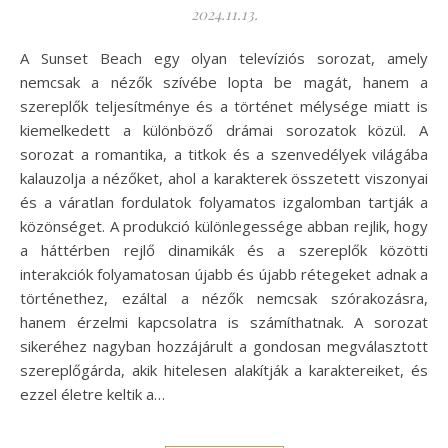
2024.11.13.
A Sunset Beach egy olyan televíziós sorozat, amely
nemcsak a nézők szívébe lopta be magát, hanem a
szereplők teljesítménye és a történet mélysége miatt is
kiemelkedett a különböző drámai sorozatok közül. A
sorozat a romantika, a titkok és a szenvedélyek világába
kalauzolja a nézőket, ahol a karakterek összetett viszonyai
és a váratlan fordulatok folyamatos izgalomban tartják a
közönséget. A produkció különlegessége abban rejlik, hogy
a háttérben rejlő dinamikák és a szereplők közötti
interakciók folyamatosan újabb és újabb rétegeket adnak a
történethez, ezáltal a nézők nemcsak szórakozásra,
hanem érzelmi kapcsolatra is számíthatnak. A sorozat
sikeréhez nagyban hozzájárult a gondosan megválasztott
szereplőgárda, akik hitelesen alakítják a karaktereiket, és
ezzel életre keltik a…