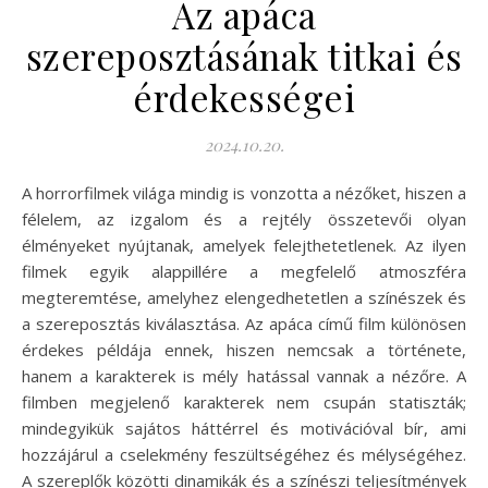
Az apáca
szereposztásának titkai és
érdekességei
2024.10.20.
A horrorfilmek világa mindig is vonzotta a nézőket, hiszen a
félelem, az izgalom és a rejtély összetevői olyan
élményeket nyújtanak, amelyek felejthetetlenek. Az ilyen
filmek egyik alappillére a megfelelő atmoszféra
megteremtése, amelyhez elengedhetetlen a színészek és
a szereposztás kiválasztása. Az apáca című film különösen
érdekes példája ennek, hiszen nemcsak a története,
hanem a karakterek is mély hatással vannak a nézőre. A
filmben megjelenő karakterek nem csupán statiszták;
mindegyikük sajátos háttérrel és motivációval bír, ami
hozzájárul a cselekmény feszültségéhez és mélységéhez.
A szereplők közötti dinamikák és a színészi teljesítmények