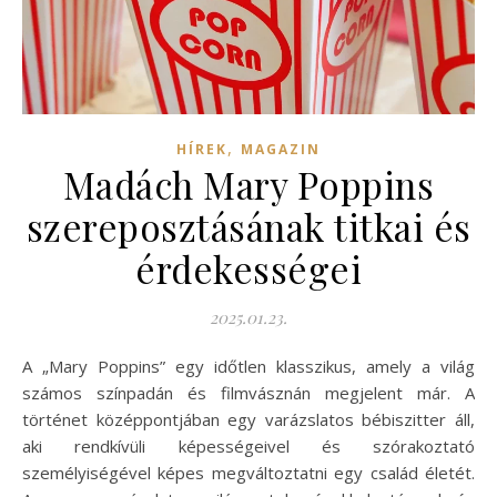
,
HÍREK
MAGAZIN
Madách Mary Poppins
szereposztásának titkai és
érdekességei
2025.01.23.
A „Mary Poppins” egy időtlen klasszikus, amely a világ
számos színpadán és filmvásznán megjelent már. A
történet középpontjában egy varázslatos bébiszitter áll,
aki rendkívüli képességeivel és szórakoztató
személyiségével képes megváltoztatni egy család életét.