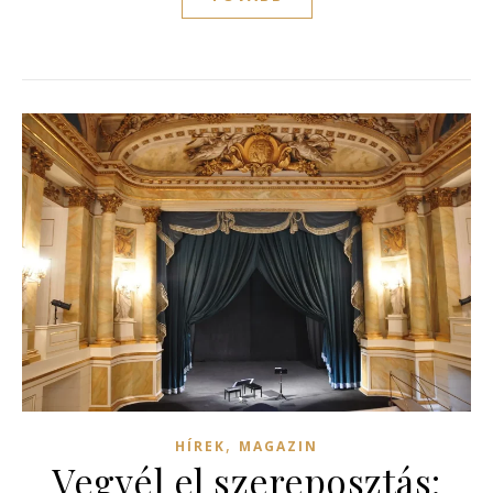
,
HÍREK
MAGAZIN
Vegyél el szereposztás: