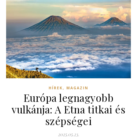
,
HÍREK
MAGAZIN
Európa legnagyobb
vulkánja: A Etna titkai és
szépségei
2025.05.23.