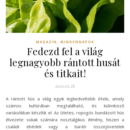
,
MAGAZIN
MINDENNAPOK
Fedezd fel a világ
legnagyobb rántott husát
és titkait!
2025.05.28.
A rántott hús a világ egyik legkedveltebb étele, amely
számos kultúrában megtalálható, és különböző
variációkban készítik el. Az ízletes, ropogós bundázott hús
élvezete sokak számára nosztalgikus élmény, hiszen a
családi ebédek vagy a baráti összejövetelek