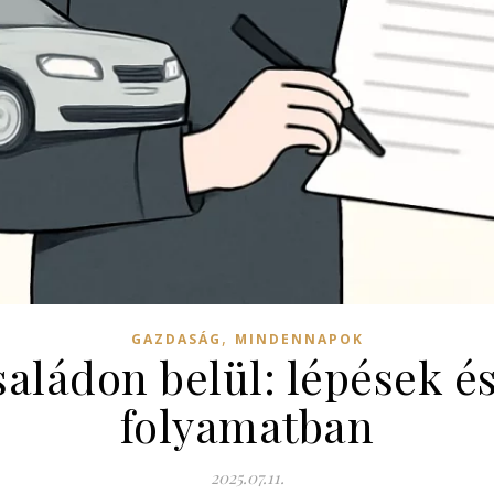
,
GAZDASÁG
MINDENNAPOK
saládon belül: lépések é
folyamatban
2025.07.11.