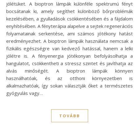
jólétüket. A bioptron lámpák különféle spektrumú fényt
bocsátanak ki, amely segíthet különböző bőrproblémák
kezelésében, a gyulladások csökkentésében és a fájdalom
enyhítésében. A fényterápia alapelve a sejtek regenerációs
folyamatainak serkentése, ami számos jótékony hatást
eredményezhet. A bioptron lámpák használata nemcsak a
fizikális egészségre van kedvező hatással, hanem a lelki
jólétre is. A fényenergia jótékonyan befolyásolhatja a
hangulatot, csökkentheti a stressz szintet és javíthatja az
alvás minőségét. A bioptron lámpák könnyen
használhatóak, és az otthoni környezetben is
alkalmazhatóak, így sokan választják őket a természetes
gyógyulás vagy…
TOVÁBB