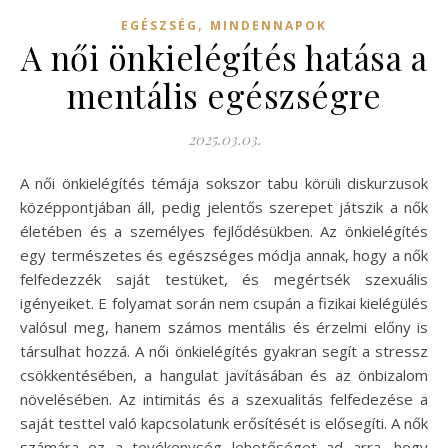
,
EGÉSZSÉG
MINDENNAPOK
A női önkielégítés hatása a
mentális egészségre
2025.03.03.
A női önkielégítés témája sokszor tabu körüli diskurzusok
középpontjában áll, pedig jelentős szerepet játszik a nők
életében és a személyes fejlődésükben. Az önkielégítés
egy természetes és egészséges módja annak, hogy a nők
felfedezzék saját testüket, és megértsék szexuális
igényeiket. E folyamat során nem csupán a fizikai kielégülés
valósul meg, hanem számos mentális és érzelmi előny is
társulhat hozzá. A női önkielégítés gyakran segít a stressz
csökkentésében, a hangulat javításában és az önbizalom
növelésében. Az intimitás és a szexualitás felfedezése a
saját testtel való kapcsolatunk erősítését is elősegíti. A nők
számára ez a tevékenység lehetőséget ad arra, hogy