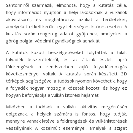
Santoriniről származik, elmondta, hogy a kutatás célja,
hogy információt nyújtson a helyi lakosoknak a vulkánok
aktivitásáról, és meghatározza azokat a területeket,
amelyeket el kell kerülni egy lehetséges kitörés esetén. A
kutatás során rengeteg adatot gyűjtenek, amelyeket a
görög polgári védelmi ügynökségnek adnak át.
A kutatók között beszélgetéseket folytattak a talált
folyadék összetételéről, és az általuk észlelt apró
földrengések a rendszerben zajló folyadékmozgás
következményei voltak. A kutatás során készített 3D
térképek segítségével a tudósok nyomon követhetik, hogy
a folyadék hogyan mozog a kőzetek között, és hogy ez
hogyan befolyásolja a vulkán kitörési hajlamát.
Miközben a tudósok a vulkáni aktivitás megértésén
dolgoznak, a helyiek számára is fontos, hogy tudják,
mennyire vannak kitéve a földrengések és vulkánkitörések
veszélyének. A közelmúlt eseményei, amelyek a sziget