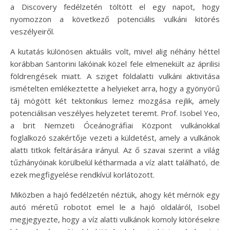
a Discovery fedélzetén töltött el egy napot, hogy
nyomozzon a következő potenciális vulkáni kitörés
veszélyeiről.
A kutatás különösen aktuális volt, mivel alig néhány héttel
korábban Santorini lakóinak közel fele elmenekült az áprilisi
földrengések miatt. A sziget földalatti vulkáni aktivitása
ismételten emlékeztette a helyieket arra, hogy a gyönyörű
táj mögött két tektonikus lemez mozgása rejlik, amely
potenciálisan veszélyes helyzetet teremt. Prof. Isobel Yeo,
a brit Nemzeti Óceánográfiai Központ vulkánokkal
foglalkozó szakértője vezeti a küldetést, amely a vulkánok
alatti titkok feltárására irányul. Az ő szavai szerint a világ
tűzhányóinak körülbelül kétharmada a víz alatt található, de
ezek megfigyelése rendkívül korlátozott.
Miközben a hajó fedélzetén néztük, ahogy két mérnök egy
autó méretű robotot emel le a hajó oldaláról, Isobel
megjegyezte, hogy a víz alatti vulkánok komoly kitörésekre