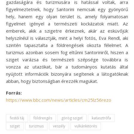
gazdaságára és turizmusára is hatással voltak, arra
figyelmeztetnek, hogy Santorini nemcsak egy gyönyörű
hely, hanem egy olyan terület is, amely folyamatosan
figyelmet igényel a természeti kockázatok miatt. Az
emberek, akik a szigetre érkeznek, akár az esküvőjük
helyszínéül is választják, mint a helyi fotós, Eva Rendl, aki
szintén tapasztalta a földrengések okozta félelmet. A
turizmus azonban sosem fog eltűnni Santoriniről, hiszen a
sziget varázsa és természeti szépsége továbbra is
vonzza az utazókat, bár a tudományos kutatás által
nyújtott információk bizonyára segítenek a látogatóknak
abban, hogy biztonságban érezzék magukat.
Forrás:
https://www.bbc.com/news/articles/cm25lz56rezo
festői táj
földrengés
görög sziget
katasztrófa
sziget
turizmus
veszély
vulkánkitörés