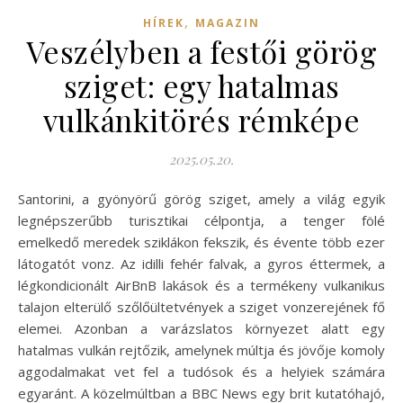
,
HÍREK
MAGAZIN
Veszélyben a festői görög
sziget: egy hatalmas
vulkánkitörés rémképe
2025.05.20.
Santorini, a gyönyörű görög sziget, amely a világ egyik
legnépszerűbb turisztikai célpontja, a tenger fölé
emelkedő meredek sziklákon fekszik, és évente több ezer
látogatót vonz. Az idilli fehér falvak, a gyros éttermek, a
légkondicionált AirBnB lakások és a termékeny vulkanikus
talajon elterülő szőlőültetvények a sziget vonzerejének fő
elemei. Azonban a varázslatos környezet alatt egy
hatalmas vulkán rejtőzik, amelynek múltja és jövője komoly
aggodalmakat vet fel a tudósok és a helyiek számára
egyaránt. A közelmúltban a BBC News egy brit kutatóhajó,