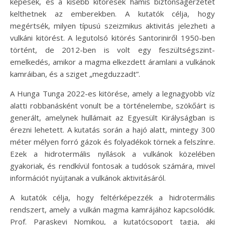
képesek, és a kisebb kitörések hamis biztonságérzetet
kelthetnek az emberekben. A kutatók célja, hogy
megértsék, milyen típusú szeizmikus aktivitás jelezheti a
vulkáni kitörést. A legutolsó kitörés Santoriniről 1950-ben
történt, de 2012-ben is volt egy feszültségszint-
emelkedés, amikor a magma elkezdett áramlani a vulkánok
kamráiban, és a sziget „megduzzadt”.
A Hunga Tunga 2022-es kitörése, amely a legnagyobb víz
alatti robbanásként vonult be a történelembe, szökőárt is
generált, amelynek hullámait az Egyesült Királyságban is
érezni lehetett. A kutatás során a hajó alatt, mintegy 300
méter mélyen forró gázok és folyadékok törnek a felszínre.
Ezek a hidrotermális nyílások a vulkánok közelében
gyakoriak, és rendkívül fontosak a tudósok számára, mivel
információt nyújtanak a vulkánok aktivitásáról.
A kutatók célja, hogy feltérképezzék a hidrotermális
rendszert, amely a vulkán magma kamrájához kapcsolódik.
Prof. Paraskevi Nomikou, a kutatócsoport tagja, aki