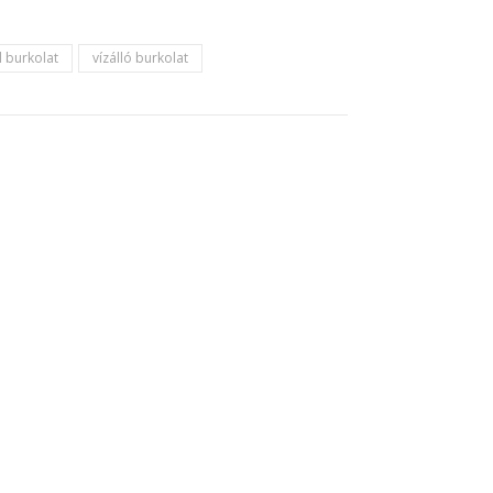
l burkolat
vízálló burkolat