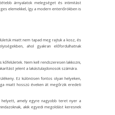
tétebb árnyalatok melegséget és intimitást
ges elemekkel, így a modern enteriőrökben is
elületük miatt nem tapad meg rajtuk a kosz, és
lyiségekben, ahol gyakran előfordulhatnak
s kőfelületek. Nem kell rendszeresen lakkozni,
karítást jelent a lakástulajdonosok számára.
rülékeny. Ez különösen fontos olyan helyeken,
sága miatt hosszú éveken át megőrzik eredeti
e helyett, amely egyre nagyobb teret nyer a
 mindazoknak, akik egyedi megoldást keresnek