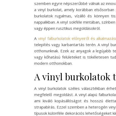
szemben egyre népszerűbbé válnak az innovat
a vinyl burkolat, amely korábban elsősorban 
burkolatok rugalmas, vízálló és könnyen tis
nappalikban. A vinyl sokféle mintában, színbe
vagy éppen rusztikus megoldásokról.
A
vinyl falburkolatok előnyeiről és alkalmazás
telepítés vagy karbantartás terén. A vinyl b
otthonunknak. Ezek az anyagok a legújabb t
vagy kőhatású felületeket is tökéletesen tu
modern otthonokban.
A vinyl burkolatok 
A vinyl burkolatok széles választékban érhe
megfelelő megoldást. A vinyl alapú falburko
ami kiváló kopásállóságot és hosszú életta
strapabírás. Ezzel szemben a heterogén vinyl
típusok különféle dekorációs lehetőségeket kín