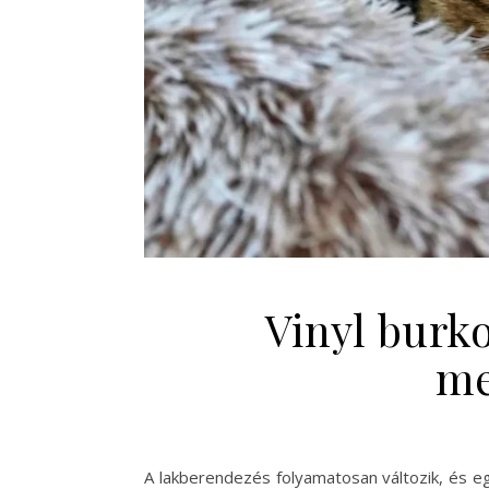
Vinyl burko
me
A lakberendezés folyamatosan változik, és e