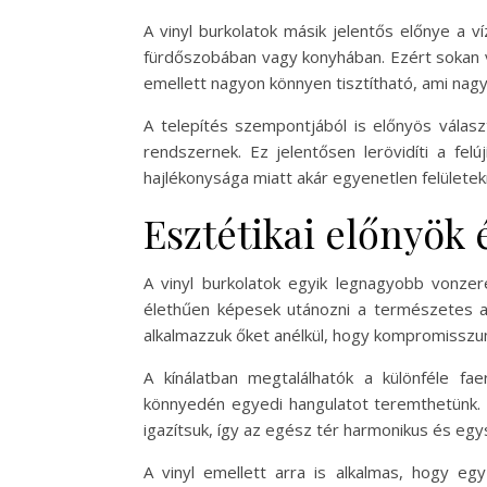
A vinyl burkolatok másik jelentős előnye a 
fürdőszobában vagy konyhában. Ezért sokan v
emellett nagyon könnyen tisztítható, ami nagy
A telepítés szempontjából is előnyös választ
rendszernek. Ez jelentősen lerövidíti a fel
hajlékonysága miatt akár egyenetlen felületekr
Esztétikai előnyök 
A vinyl burkolatok egyik legnagyobb vonzere
élethűen képesek utánozni a természetes an
alkalmazzuk őket anélkül, hogy kompromisszum
A kínálatban megtalálhatók a különféle fa
könnyedén egyedi hangulatot teremthetünk. E
igazítsuk, így az egész tér harmonikus és eg
A vinyl emellett arra is alkalmas, hogy e