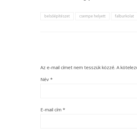
belsőépítészet
csempe helyett
falburkolat
Az e-mail címet nem tesszük közzé.
A kötele
Név
*
E-mail cím
*