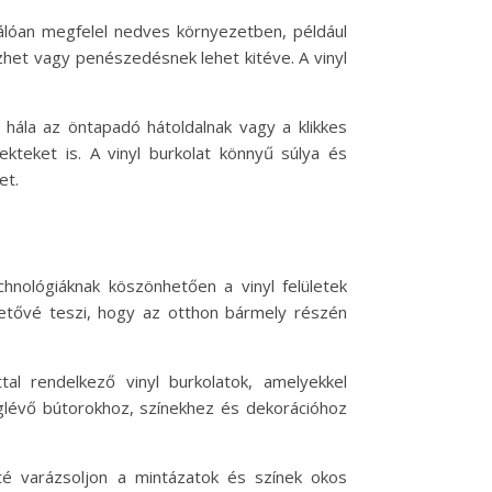
válóan megfelel nedves környezetben, például
het vagy penészedésnek lehet kitéve. A vinyl
, hála az öntapadó hátoldalnak vagy a klikkes
ekteket is. A vinyl burkolat könnyű súlya és
et.
chnológiáknak köszönhetően a vinyl felületek
hetővé teszi, hogy az otthon bármely részén
al rendelkező vinyl burkolatok, amelyekkel
eglévő bútorokhoz, színekhez és dekorációhoz
té varázsoljon a mintázatok és színek okos