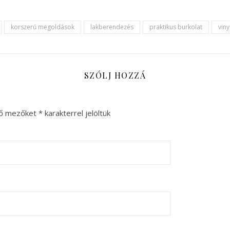
korszerű megoldások
lakberendezés
praktikus burkolat
viny
SZÓLJ HOZZÁ
ző mezőket
*
karakterrel jelöltük