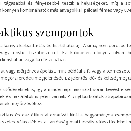
ul tágasabbá és fényesebbé teszik a helyiségeket, míg a sö
en könnyen kombinálhatók más anyagokkal, például fémes vagy üve
raktikus szempontok
 a könnyű karbantartás és tisztíthatóság. A sima, nem porózus f
agy enyhe tisztítószerrel. Ez különösen előnyös olyan he
a konyhában vagy fürdőszobában.
ést vagy időigényes ápolást, mint például a fa vagy a természete
is megőrzi eredeti megjelenését. Ez jelentős idő- és költségmegta
 és ütődéseknek is, így a mindennapi használat során kevésbé sé
 és háziállatok is jelen vannak. A vinyl burkolatok strapabíró
tékének megőrzéséhez.
ktikus és esztétikus alternatívát kínál a hagyományos csemp
széles választék és a tartósság miatt ideális választás lehet