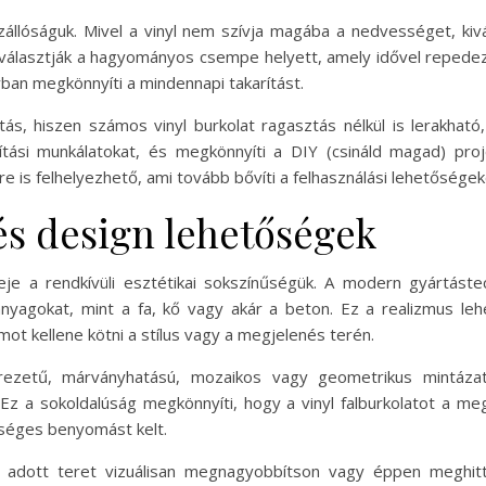
vízállóságuk. Mivel a vinyl nem szívja magába a nedvességet, ki
álasztják a hagyományos csempe helyett, amely idővel repedez
ban megkönnyíti a mindennapi takarítást.
ás, hiszen számos vinyl burkolat ragasztás nélkül is lerakható
újítási munkálatokat, és megkönnyíti a DIY (csináld magad) proj
e is felhelyezhető, ami tovább bővíti a felhasználási lehetőségek
és design lehetőségek
je a rendkívüli esztétikai sokszínűségük. A modern gyártáste
yagokat, mint a fa, kő vagy akár a beton. Ez a realizmus le
ot kellene kötni a stílus vagy a megjelenés terén.
erezetű, márványhatású, mozaikos vagy geometrikus mintázatt
z a sokoldalúság megkönnyíti, hogy a vinyl falburkolatot a m
ységes benyomást kelt.
gy adott teret vizuálisan megnagyobbítson vagy éppen meghit