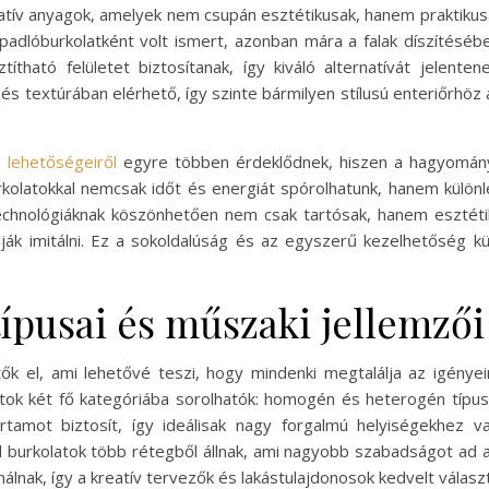
ív anyagok, amelyek nem csupán esztétikusak, hanem praktikusa
padlóburkolatként volt ismert, azonban mára a falak díszítéséb
ztítható felületet biztosítanak, így kiváló alternatívát jelen
n és textúrában elérhető, így szinte bármilyen stílusú enteriőrhöz
i lehetőségeiről
egyre többen érdeklődnek, hiszen a hagyomány
urkolatokkal nemcsak időt és energiát spórolhatunk, hanem külö
echnológiáknak köszönhetően nem csak tartósak, hanem esztétik
dják imitálni. Ez a sokoldalúság és az egyszerű kezelhetőség kü
típusai és műszaki jellemzői
tők el, ami lehetővé teszi, hogy mindenki megtalálja az igénye
latok két fő kategóriába sorolhatók: homogén és heterogén típu
rtamot biztosít, így ideálisak nagy forgalmú helyiségekhez v
 burkolatok több rétegből állnak, ami nagyobb szabadságot ad a m
álnak, így a kreatív tervezők és lakástulajdonosok kedvelt választ