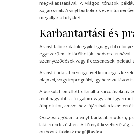
megválasztásával. A világos tónusok példá
sugároznak. A vinyl burkolatok ezen túlmenő
megállják a helyüket.
Karbantartási és p
A vinyl falburkolatok egyik legnagyobb előnye
egyszerűen letörölhetők nedves ruhával v
szennyeződések vagy fröccsenések, például 
A vinyl burkolat nem igényel különleges kezel
olajozni, vagy impregnálni, így hosszú távon 
A burkolat emellett ellenáll a karcolásoknak
ahol nagyobb a forgalom vagy ahol gyermekek
állapotukat, amivel hozzájárulnak a lakás ér
Összességében a vinyl burkolat modern, pra
lakberendezésben. A könnyű kezelhetőség, a 
otthonuk falainak megújítására.