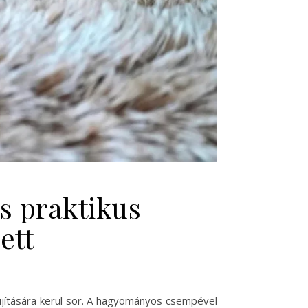
és praktikus
ett
újítására kerül sor. A hagyományos csempével