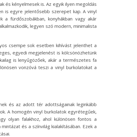
k és kényelmesek is. Az egyik ilyen megoldás
en is egyre jelentősebb szerepet kap. A vinyl
tenek a fürdőszobákban, konyhákban vagy akár
 alkalmazkodik, legyen szó modern, minimalista
os csempe sok esetben kihívást jelenthet a
nleges, egyedi megjelenést is kölcsönözhetünk
ailag is lenyűgözőek, akár a természetes fa
lönösen vonzóvá teszi a vinyl burkolatokat a
inek és az adott tér adottságainak leginkább
sok. A homogén vinyl burkolatok egyrétegűek,
agy olyan falakhoz, ahol különösen fontos a
intázat és a színvilág kialakításában. Ezek a
ásai.