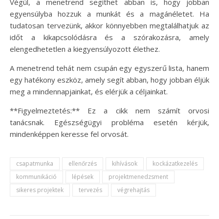
Végül, a menetrend segíthet abban is, hogy jobban
egyensúlyba hozzuk a munkát és a magánéletet. Ha
tudatosan tervezünk, akkor könnyebben megtalálhatjuk az
időt a kikapcsolódásra és a szórakozásra, amely
elengedhetetlen a kiegyensúlyozott élethez.
A menetrend tehát nem csupán egy egyszerű lista, hanem
egy hatékony eszköz, amely segít abban, hogy jobban éljük
meg a mindennapjainkat, és elérjük a céljainkat.
**Figyelmeztetés:** Ez a cikk nem számít orvosi
tanácsnak. Egészségügyi probléma esetén kérjük,
mindenképpen keresse fel orvosát.
csapatmunka
ellenőrzés
kihívások
kockázatkezelés
kommunikáció
lépések
projektmenedzsment
sikeres projektek
tervezés
végrehajtás