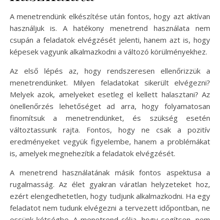
A menetrendünk elkészítése után fontos, hogy azt aktívan
használjuk is. A hatékony menetrend használata nem
csupán a feladatok elvégzését jelenti, hanem azt is, hogy
képesek vagyunk alkalmazkodni a változó körülményekhez.
Az első lépés az, hogy rendszeresen ellenőrizzük a
menetrendünket. Milyen feladatokat sikerült elvégezni?
Melyek azok, amelyeket esetleg el kellett halasztani? Az
önellenőrzés lehetőséget ad arra, hogy folyamatosan
finomítsuk a menetrendünket, és szükség esetén
változtassunk rajta. Fontos, hogy ne csak a pozitív
eredményeket vegyük figyelembe, hanem a problémákat
is, amelyek megnehezítik a feladatok elvégzését.
A menetrend használatának másik fontos aspektusa a
rugalmasság. Az élet gyakran váratlan helyzeteket hoz,
ezért elengedhetetlen, hogy tudjunk alkalmazkodni. Ha egy
feladatot nem tudunk elvégezni a tervezett időpontban, ne
essünk kétségbe. A menetrend célja, hogy segítsen, nem