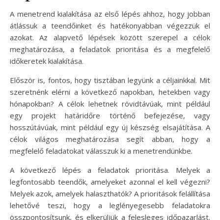
A menetrend kialakítása az első lépés ahhoz, hogy jobban
átlássuk a teendőinket és hatékonyabban végezzük el
azokat. Az alapvető lépések között szerepel a célok
meghatározása, a feladatok prioritása és a megfelelő
időkeretek kialakítása.
Először is, fontos, hogy tisztában legyünk a céljainkkal. Mit
szeretnénk elérni a következő napokban, hetekben vagy
hónapokban? A célok lehetnek rövidtávúak, mint például
egy projekt határidőre történő befejezése, vagy
hosszútávúak, mint például egy új készség elsajátítása. A
célok világos meghatározása segít abban, hogy a
megfelelő feladatokat válasszuk ki a menetrendünkbe.
A következő lépés a feladatok prioritása. Melyek a
legfontosabb teendők, amelyeket azonnal el kell végezni?
Melyek azok, amelyek halaszthatók? A prioritások felállítása
lehetővé teszi, hogy a leglényegesebb feladatokra
összpontosítsunk, és elkerüljük a felesleges időpazarlást.