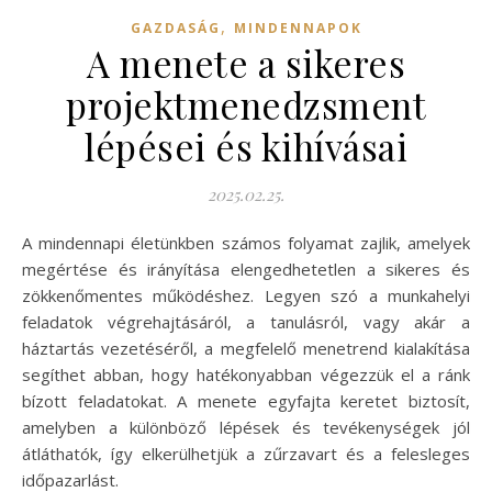
,
GAZDASÁG
MINDENNAPOK
A menete a sikeres
projektmenedzsment
lépései és kihívásai
2025.02.25.
A mindennapi életünkben számos folyamat zajlik, amelyek
megértése és irányítása elengedhetetlen a sikeres és
zökkenőmentes működéshez. Legyen szó a munkahelyi
feladatok végrehajtásáról, a tanulásról, vagy akár a
háztartás vezetéséről, a megfelelő menetrend kialakítása
segíthet abban, hogy hatékonyabban végezzük el a ránk
bízott feladatokat. A menete egyfajta keretet biztosít,
amelyben a különböző lépések és tevékenységek jól
átláthatók, így elkerülhetjük a zűrzavart és a felesleges
időpazarlást.