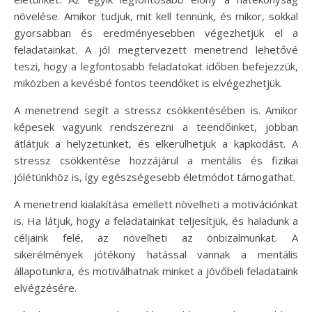
növelése. Amikor tudjuk, mit kell tennünk, és mikor, sokkal
gyorsabban és eredményesebben végezhetjük el a
feladatainkat. A jól megtervezett menetrend lehetővé
teszi, hogy a legfontosabb feladatokat időben befejezzük,
miközben a kevésbé fontos teendőket is elvégezhetjük.
A menetrend segít a stressz csökkentésében is. Amikor
képesek vagyunk rendszerezni a teendőinket, jobban
átlátjuk a helyzetünket, és elkerülhetjük a kapkodást. A
stressz csökkentése hozzájárul a mentális és fizikai
jólétünkhöz is, így egészségesebb életmódot támogathat.
A menetrend kialakítása emellett növelheti a motivációnkat
is. Ha látjuk, hogy a feladatainkat teljesítjük, és haladunk a
céljaink felé, az növelheti az önbizalmunkat. A
sikerélmények jótékony hatással vannak a mentális
állapotunkra, és motiválhatnak minket a jövőbeli feladataink
elvégzésére.