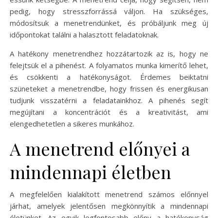
pedig, hogy stresszforrássá váljon. Ha szükséges,
módosítsuk a menetrendünket, és próbáljunk meg új
időpontokat találni a halasztott feladatoknak.
A hatékony menetrendhez hozzátartozik az is, hogy ne
felejtsük el a pihenést. A folyamatos munka kimerítő lehet,
és csökkenti a hatékonyságot. Érdemes beiktatni
szüneteket a menetrendbe, hogy frissen és energikusan
tudjunk visszatérni a feladatainkhoz. A pihenés segít
megújítani a koncentrációt és a kreativitást, ami
elengedhetetlen a sikeres munkához.
A menetrend előnyei a
mindennapi életben
A megfelelően kialakított menetrend számos előnnyel
járhat, amelyek jelentősen megkönnyítik a mindennapi
életünket. Az egyik legfontosabb előny a hatékonyság