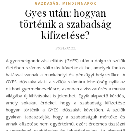
,
GAZDASÁG
MINDENNAPOK
Gyes után: hogyan
történik a szabadság
kifizetése?
2025.02.22.
A gyermekgondozási ellátás (GYES) után a dolgozó szülők
életében számos változás következik be, amelyek fontos
hatással vannak a munkahelyi és pénzügyi helyzetükre. A
GYES időszaka alatt a szülők számára lehetőség nyílik az
otthoni gyermeknevelésre, azonban a visszatérés a munka
világába új kihívásokat is jelenthet. Egyik alapvető kérdés,
amely sokakat érdekel, hogy a szabadság kifizetése
hogyan történik a GYES időszakát követően. A szülők
gyakran tapasztalják, hogy a szabadságuk mértéke és
annak kifizetése nem egyértelmű, ezért érdemes tisztázni
a vonatkozó szabályokat és lehetőségeket. Az alapvető