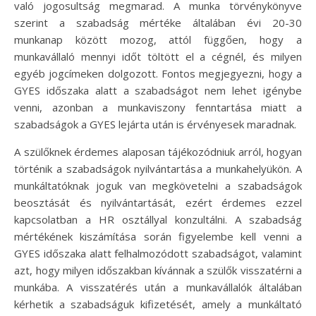
való jogosultság megmarad. A munka törvénykönyve
szerint a szabadság mértéke általában évi 20-30
munkanap között mozog, attól függően, hogy a
munkavállaló mennyi időt töltött el a cégnél, és milyen
egyéb jogcímeken dolgozott. Fontos megjegyezni, hogy a
GYES időszaka alatt a szabadságot nem lehet igénybe
venni, azonban a munkaviszony fenntartása miatt a
szabadságok a GYES lejárta után is érvényesek maradnak.
A szülőknek érdemes alaposan tájékozódniuk arról, hogyan
történik a szabadságok nyilvántartása a munkahelyükön. A
munkáltatóknak joguk van megkövetelni a szabadságok
beosztását és nyilvántartását, ezért érdemes ezzel
kapcsolatban a HR osztállyal konzultálni. A szabadság
mértékének kiszámítása során figyelembe kell venni a
GYES időszaka alatt felhalmozódott szabadságot, valamint
azt, hogy milyen időszakban kívánnak a szülők visszatérni a
munkába. A visszatérés után a munkavállalók általában
kérhetik a szabadságuk kifizetését, amely a munkáltató