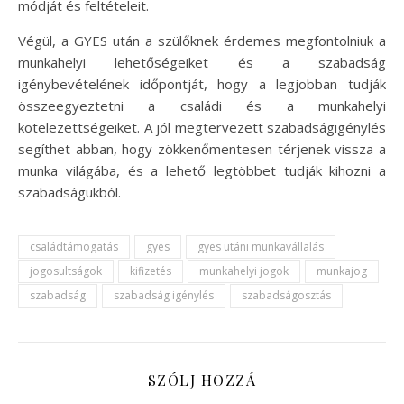
módját és feltételeit.
Végül, a GYES után a szülőknek érdemes megfontolniuk a
munkahelyi lehetőségeiket és a szabadság
igénybevételének időpontját, hogy a legjobban tudják
összeegyeztetni a családi és a munkahelyi
kötelezettségeiket. A jól megtervezett szabadságigénylés
segíthet abban, hogy zökkenőmentesen térjenek vissza a
munka világába, és a lehető legtöbbet tudják kihozni a
szabadságukból.
családtámogatás
gyes
gyes utáni munkavállalás
jogosultságok
kifizetés
munkahelyi jogok
munkajog
szabadság
szabadság igénylés
szabadságosztás
SZÓLJ HOZZÁ