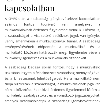
kapcsolatban
A GYES után a szabadság igénybevételével kapcsolatban
számos fontos tudnivaló van, amelyeket a
munkavállalóknak érdemes figyelembe venniük. Először is,
a szabadságot a visszatérő szülőknek joguk van igénybe
venni, amennyiben a munkaviszonyuk fennáll. A szabadság
érvényesítésének időpontját a munkavállaló és a
munkáltató közösen határozzák meg, figyelembe véve a
munkahelyi igényeket és a munkavállaló szándékait.
A szabadság kiadása során fontos, hogy a munkavállaló
tisztában legyen a felhalmozott szabadság mennyiségével
és a kifizetésének lehetőségeivel. Ha a munkáltató nem
tudja biztosítani a szabadságot, a munkavállalónak joga van
kérni a kifizetést. Ezen kívül érdemes figyelemmel kísérni a
munkahelyi szabályzatokat és a vonatkozó jogszabályokat,
amelyek befolyásolhatják a szabadság igénybevételének