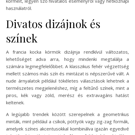
körmeit, legyen szó hivatalos eseményről vagy hétköznapi
használatról.
Divatos dizájnok és
színek
A francia kocka körmök dizájnja rendkívül változatos,
lehetőséget adva arra, hogy mindenki megtalálja a
számára legmegfelelőbbet. A klasszikus fehér végzettség
mellett számos más szín és mintázat is népszerűvé vált. A
nude árnyalatok például tökéletes választások lehetnek a
természetes megjelenéshez, míg a feltűnő színek, mint a
piros, kék vagy zöld, merész és extravagáns hatást
keltenek.
A legújabb trendek között szerepelnek a geometrikus
minták, mint például a csíkok, pöttyök vagy zig-zag formák,
amelyek színes akcentusokkal kombinálva igazán egyedivé