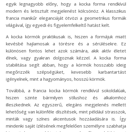
egyik legnagyobb előny, hogy a kocka forma rendkívül
modern és letisztult megjelenést kölcsönöz. A klasszikus
francia manikűr eleganciáját ötvözi a geometrikus formák
világával, így egyedi és figyelemfelkeltő hatást kelt.
A kocka körmök praktikusak is, hiszen a formájuk miatt
kevésbé hajlamosak a törésre és a sérülésekre. Ez
különösen fontos lehet azok számára, akik aktív életet
élnek, vagy gyakran dolgoznak kézzel. A kocka forma
stabilitása segít abban, hogy a körmök hosszabb ideig
megőrizzék szépségüket, kevesebb karbantartást
igényelnek, mint a hagyományos, hosszú körmök.
Továbbá, a francia kocka körmök rendkívül sokoldalúak,
hiszen szinte bármilyen stílushoz és alkalomhoz
illeszkednek. Az egyszerű, elegáns megjelenés mellett
lehetőség van különféle díszítések, mint például strasszok,
minták vagy színes akcentusok hozzáadására is. Így
mindenki saját ízlésének megfelelően személyre szabhatja