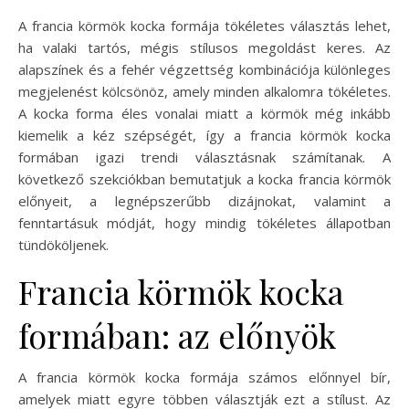
A francia körmök kocka formája tökéletes választás lehet,
ha valaki tartós, mégis stílusos megoldást keres. Az
alapszínek és a fehér végzettség kombinációja különleges
megjelenést kölcsönöz, amely minden alkalomra tökéletes.
A kocka forma éles vonalai miatt a körmök még inkább
kiemelik a kéz szépségét, így a francia körmök kocka
formában igazi trendi választásnak számítanak. A
következő szekciókban bemutatjuk a kocka francia körmök
előnyeit, a legnépszerűbb dizájnokat, valamint a
fenntartásuk módját, hogy mindig tökéletes állapotban
tündököljenek.
Francia körmök kocka
formában: az előnyök
A francia körmök kocka formája számos előnnyel bír,
amelyek miatt egyre többen választják ezt a stílust. Az