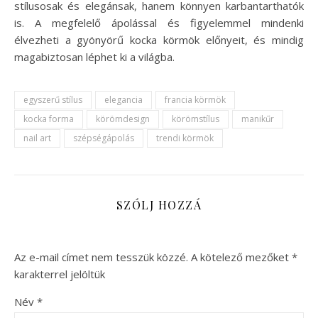
stílusosak és elegánsak, hanem könnyen karbantarthatók
is. A megfelelő ápolással és figyelemmel mindenki
élvezheti a gyönyörű kocka körmök előnyeit, és mindig
magabiztosan léphet ki a világba.
egyszerű stílus
elegancia
francia körmök
kocka forma
körömdesign
körömstílus
manikűr
nail art
szépségápolás
trendi körmök
SZÓLJ HOZZÁ
Az e-mail címet nem tesszük közzé.
A kötelező mezőket
*
karakterrel jelöltük
Név
*