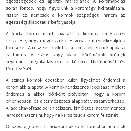
egészségesek és ápoltak maradjanak. A körömápolás
során fontos, hogy figyeljünk a körömágy hidratálására,
hiszen ez nemcsak a körmök szépségét, hanem az
egészségi állapotát is befolyásolja.
A kocka forma miatt javasolt a körmök rendszeres
reszelése, hogy megőrizzük éles vonalaikat és elkerüljük a
töréseket. A reszelés mellett a körmök felületének ápolása
is fontos. A zsíros vagy olajos körömápoló krémek
segítenek megakadályozni a körmök kiszáradását és
töredezését.
A színes körmök esetében külön figyelmet érdemel a
körömlakk állapota. A körmök rendszeres lakkozása mellett
érdemes a lakkot időnként eltávolítani, hogy a köröm
pihenhessen, és a természetes állapotát visszanyerhesse.
A lakk eltávolítása során célszerű kíméletes, acetonmentes
lemosót használni, hogy ne károsítsuk a köröm felszínét.
Összességében a francia körmök kocka formában nemcsak