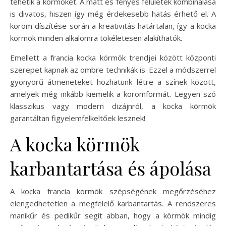
tehetik a körmöket. A matt és fényes felületek kombinálása
is divatos, hiszen így még érdekesebb hatás érhető el. A
köröm díszítése során a kreativitás határtalan, így a kocka
körmök minden alkalomra tökéletesen alakíthatók.
Emellett a francia kocka körmök trendjei között központi
szerepet kapnak az ombre technikák is. Ezzel a módszerrel
gyönyörű átmeneteket hozhatunk létre a színek között,
amelyek még inkább kiemelik a körömformát. Legyen szó
klasszikus vagy modern dizájnról, a kocka körmök
garantáltan figyelemfelkeltőek lesznek!
A kocka körmök
karbantartása és ápolása
A kocka francia körmök szépségének megőrzéséhez
elengedhetetlen a megfelelő karbantartás. A rendszeres
manikűr és pedikűr segít abban, hogy a körmök mindig