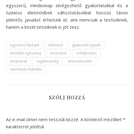
egyszerű, mindennap elvégezhető gyakorlatokkal és a
tudatos életmódbeli változtatásokkal hosszú távon
jelentős javulást érhetünk el, ami nemcsak a testünknek,
hanem a közérzetünknek is jót tesz.
egyszerű lépések
életmód
gyakorlati tippek
mentális egészség
motiváció
önfejlesztés
önismeret
rugalmasság
stresszkezelés
személyes fejlődés
SZÓLJ HOZZÁ
Az e-mail címet nem tesszük közzé.
A kötelező mezőket
*
karakterrel jelöltük