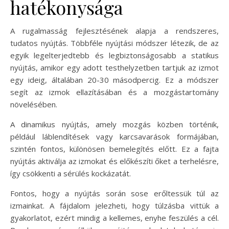
hatékonysága
A rugalmasság fejlesztésének alapja a rendszeres,
tudatos nyújtás. Többféle nyújtási módszer létezik, de az
egyik legelterjedtebb és legbiztonságosabb a statikus
nyújtás, amikor egy adott testhelyzetben tartjuk az izmot
egy ideig, általában 20-30 másodpercig. Ez a módszer
segít az izmok ellazításában és a mozgástartomány
növelésében.
A dinamikus nyújtás, amely mozgás közben történik,
például láblendítések vagy karcsavarások formájában,
szintén fontos, különösen bemelegítés előtt. Ez a fajta
nyújtás aktiválja az izmokat és előkészíti őket a terhelésre,
így csökkenti a sérülés kockázatát.
Fontos, hogy a nyújtás során sose erőltessük túl az
izmainkat. A fájdalom jelezheti, hogy túlzásba vittük a
gyakorlatot, ezért mindig a kellemes, enyhe feszülés a cél.