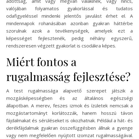
adottság, amit vagy megvan valakinek, vagy nincs,
valójában folyamatos gyakorlással és tudatos
odafigyeléssel mindenki jelentős javulást érhet el. A
mindennapok rohanásában azonban gyakran háttérbe
szorulnak azok a tevékenységek, amelyek ezt a
képességet fejlesztenék, pedig néhány egyszerű,
rendszeresen végzett gyakorlat is csodákra képes.
Miért fontos a
rugalmasság fejlesztése?
A test rugalmassága alapvető szerepet játszik a
mozgásképességben és az általános egészségi
állapotban. A merev, feszes izmok és ízületek nemcsak a
mozgástartományt korlátozzák, hanem hosszú távon
fájdalmakat és sérüléseket is okozhatnak. Például a hát- és
derékfájdalmak gyakran összefüggésben állnak a gyenge
vagy nem megfelelően nyújtott izomzat rugalmasságával.