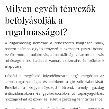
Milyen egyéb tényezők
befolyásolják a
rugalmasságot?
A rugalmasság nemcsak a rendszeres nyújtáson múlik,
hanem számos egyéb tényező is szerepet játszik benne.
Az életmód, a táplálkozás, a hidratáltság, valamint az alvás
minősége mind hatással vannak az izmaink és ízületeink
állapotára.
Például a megfelelő folyadékbevitel segít megőrizni az
izmok rugalmasságát és csökkenti a görcsök kialakulását.
Emellett a kiegyensúlyozott étrend, amely gazdag
antioxidánsokban és gyulladáscsökkentő tápanyagokban,
hozzájárulhat az izom- és ízületi egészség fenntartásához.
A stressz és a feszültség szintén negatívan