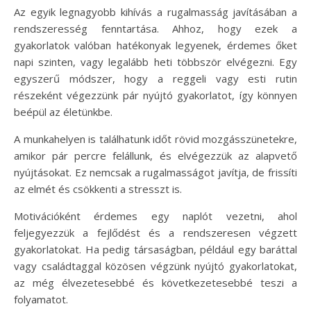
Az egyik legnagyobb kihívás a rugalmasság javításában a
rendszeresség fenntartása. Ahhoz, hogy ezek a
gyakorlatok valóban hatékonyak legyenek, érdemes őket
napi szinten, vagy legalább heti többször elvégezni. Egy
egyszerű módszer, hogy a reggeli vagy esti rutin
részeként végezzünk pár nyújtó gyakorlatot, így könnyen
beépül az életünkbe.
A munkahelyen is találhatunk időt rövid mozgásszünetekre,
amikor pár percre felállunk, és elvégezzük az alapvető
nyújtásokat. Ez nemcsak a rugalmasságot javítja, de frissíti
az elmét és csökkenti a stresszt is.
Motivációként érdemes egy naplót vezetni, ahol
feljegyezzük a fejlődést és a rendszeresen végzett
gyakorlatokat. Ha pedig társaságban, például egy baráttal
vagy családtaggal közösen végzünk nyújtó gyakorlatokat,
az még élvezetesebbé és következetesebbé teszi a
folyamatot.