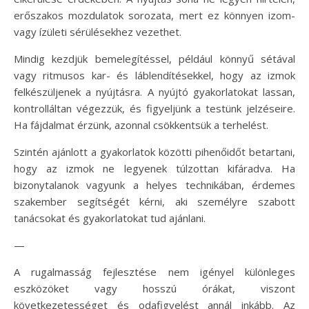
erőszakos mozdulatok sorozata, mert ez könnyen izom-
vagy ízületi sérülésekhez vezethet.
Mindig kezdjük bemelegítéssel, például könnyű sétával
vagy ritmusos kar- és láblendítésekkel, hogy az izmok
felkészüljenek a nyújtásra. A nyújtó gyakorlatokat lassan,
kontrolláltan végezzük, és figyeljünk a testünk jelzéseire.
Ha fájdalmat érzünk, azonnal csökkentsük a terhelést.
Szintén ajánlott a gyakorlatok közötti pihenőidőt betartani,
hogy az izmok ne legyenek túlzottan kifáradva. Ha
bizonytalanok vagyunk a helyes technikában, érdemes
szakember segítségét kérni, aki személyre szabott
tanácsokat és gyakorlatokat tud ajánlani.
—
A rugalmasság fejlesztése nem igényel különleges
eszközöket vagy hosszú órákat, viszont
következetességet és odafigyelést annál inkább. Az