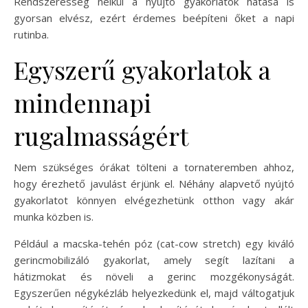
Rendszeresség nélkül a nyújtó gyakorlatok hatása is
gyorsan elvész, ezért érdemes beépíteni őket a napi
rutinba.
Egyszerű gyakorlatok a
mindennapi
rugalmasságért
Nem szükséges órákat tölteni a tornateremben ahhoz,
hogy érezhető javulást érjünk el. Néhány alapvető nyújtó
gyakorlatot könnyen elvégezhetünk otthon vagy akár
munka közben is.
Például a macska-tehén póz (cat-cow stretch) egy kiváló
gerincmobilizáló gyakorlat, amely segít lazítani a
hátizmokat és növeli a gerinc mozgékonyságát.
Egyszerűen négykézláb helyezkedünk el, majd váltogatjuk