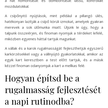
a hát homorítását és domborítását lassú, kontrollált
mozdulatokkal.
A csípőnyitó nyújtások, mint például a pillangó ülés,
hatékonyan lazítják a csípő körüli izmokat, amelyek gyakran
merevek a sok ülőmunka miatt. Üljünk le úgy, hogy a
talpunk összeérjen, és finoman nyomjuk a térdeket lefelé,
miközben egyenes háttal tartjuk magunkat.
A vállak és a karok rugalmasságát fejleszthetjük egyszerű
karkörzésekkel vagy a vállnyújtó gyakorlatokkal, amikor az
egyik kart keresztben a test előtt tartjuk, és a másik
kézzel finoman odanyomjuk a kart a mellkas felé.
Hogyan építsd be a
rugalmasság fejlesztését
a napi rutinodba?