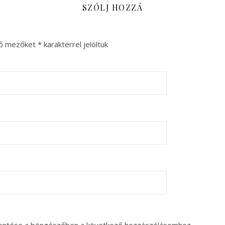
SZÓLJ HOZZÁ
ző mezőket
*
karakterrel jelöltük