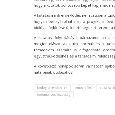
hogy a kutatók pontosabb képet kapjanak arr
A kutatás iránti érdeklődés nem csupán a tu
hogyan befolyásolhatja ez a projekt a jövő
biológia fejlődése új lehetőségeket teremt a
A kutatás folytatásával párhuzamosan a 
megfontolásait. Az etikai normák és a tudo
társadalom számára is elfogadható eredm
együttműködéshez és a társadalmi felelősség
A következő hónapok során várhatóan újabb e
határainak kitolásához.
biológiai rendszerek
emberi élet
etikai kér
tudományos közösség