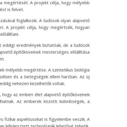
ógia megértését. A projekt célja, hogy mélyebb
t is felvet.
ozásával foglalkozik. A tudósok olyan alapvető
ket. A projekt célja, hogy megértsék, hogyan
őállítani.
Az eddigi eredmények biztatóak, de a tudósok
lapvető építőköveinek mesterséges előállítása
en.
ek mélyebb megértése. A szintetikus biológia
ésében és a betegségek elleni harcban. Az új
 eddig nehezen kezelhetők voltak.
, hogy az emberi élet alapvető építőköveinek
lhatnak. Az emberek közötti különbségek, a
 fizikai aspektusokat is figyelembe veszik. A
n kifejlesztett technológiák lehetővé tehetik,