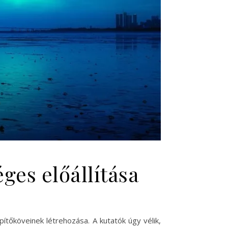
ges előállítása
ítőköveinek létrehozása. A kutatók úgy vélik,