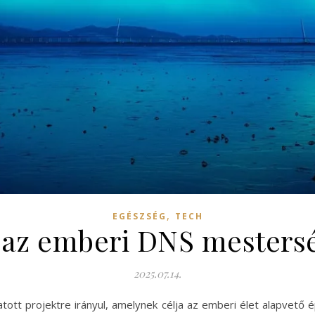
,
EGÉSZSÉG
TECH
 az emberi DNS mestersé
2025.07.14.
ott projektre irányul, amelynek célja az emberi élet alapvető ép