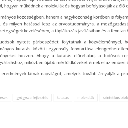
ól, hogyan működnek a molekulák és hogyan befolyásolják az élő 
dományos közösségben, hanem a nagyközönség körében is folyama
t, és milyen hatással lesz az orvostudományra, a mezőgazdas
 betegségek kezelésében, a táplálkozás javításában és a fenntart
tudósok nyitott párbeszédet folytatnak a közvéleménnyel, 
mányos kutatás közötti egyensúly fenntartása elengedhetetle
ényeket hozzon. Ahogy a kutatás előrehalad, a tudósok rem
vállaláshoz, miközben újabb mérföldköveket érnek el az emberi
redmények látnak napvilágot, amelyek tovább árnyalják a proj
dések
gyógyszerfejlesztés
kutatás
molekulák
szintetikus biol