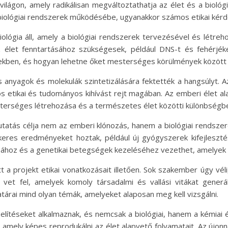
a világon, amely radikálisan megváltoztathatja az élet és a biol
biológiai rendszerek működésébe, ugyanakkor számos etikai kérdés
ológia áll, amely a biológiai rendszerek tervezésével és létreh
az élet fenntartásához szükségesek, például DNS-t és fehérjé
kben, és hogyan lehetne őket mesterséges körülmények között el
anyagok és molekulák szintetizálására fektették a hangsúlyt. 
os etikai és tudományos kihívást rejt magában. Az emberi élet a
mesterséges létrehozása és a természetes élet közötti különbségb
utatás célja nem az emberi klónozás, hanem a biológiai rendszer
keres eredményeket hoztak, például új gyógyszerek kifejleszt
tásához és a genetikai betegségek kezeléséhez vezethet, amelyek
projekt etikai vonatkozásait illetően. Sok szakember úgy véli
vet fel, amelyek komoly társadalmi és vallási vitákat generá
tárai mind olyan témák, amelyeket alaposan meg kell vizsgálni.
ítéseket alkalmaznak, és nemcsak a biológiai, hanem a kémiai és
 amely képes reprodukálni az élet alapvető folyamatait. Az újonna