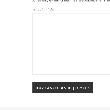
A nevem, e-mail címem, és weboldalcímem m
Hozzászólás