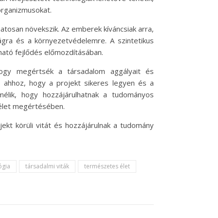
organizmusokat.
tosan növekszik. Az emberek kíváncsiak arra,
ágra és a környezetvédelemre. A szintetikus
ható fejlődés előmozdításában.
hogy megértsék a társadalom aggályait és
n ahhoz, hogy a projekt sikeres legyen és a
élik, hogy hozzájárulhatnak a tudományos
 élet megértésében.
ekt körüli vitát és hozzájárulnak a tudomány
ógia
társadalmi viták
természetes élet