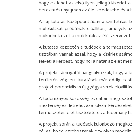
hogy ez lehet az első ilyen jellegű kísérlet 
betekintést nyújtson az élet eredetébe és a 
Az új kutatás középpontjában a szintetikus bi
molekulákat próbálnak előállítani, amelyek 
működnek ezek a molekulák az élő szervezete
A kutatás kezdetén a tudósok a természetes 
tisztában vannak azzal, hogy a kísérlet szám
felveti a kérdést, hogy hol a határ az élet 
A projekt támogatói hangsúlyozzák, hogy a k
területén végzett kutatások már eddig is si
projekt potenciálisan új gyógyszerek előállí
A tudományos közösség azonban megosztott a 
mesterséges létrehozása olyan kérdéseket 
természetes élet tisztelete és a tudomány ha
A projekt során a tudósok különböző megközel
cél az, hogy létrehozzanak egy olyan modellt,