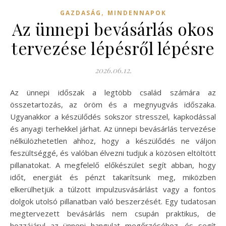
,
GAZDASÁG
MINDENNAPOK
Az ünnepi bevásárlás okos
tervezése lépésről lépésre
2026.06.12.
Az ünnepi időszak a legtöbb család számára az
összetartozás, az öröm és a megnyugvás időszaka.
Ugyanakkor a készülődés sokszor stresszel, kapkodással
és anyagi terhekkel járhat. Az ünnepi bevásárlás tervezése
nélkülözhetetlen ahhoz, hogy a készülődés ne váljon
feszültséggé, és valóban élvezni tudjuk a közösen eltöltött
pillanatokat. A megfelelő előkészület segít abban, hogy
időt, energiát és pénzt takarítsunk meg, miközben
elkerülhetjük a túlzott impulzusvásárlást vagy a fontos
dolgok utolsó pillanatban való beszerzését. Egy tudatosan
megtervezett bevásárlás nem csupán praktikus, de
hozzájárul az ünnepi hangulat megőrzéséhez, és segít