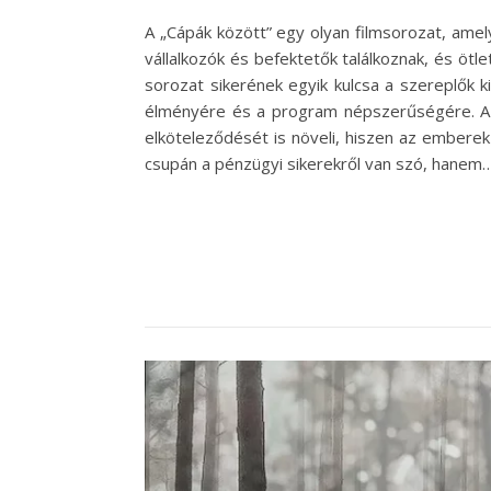
A „Cápák között” egy olyan filmsorozat, ame
vállalkozók és befektetők találkoznak, és ötl
sorozat sikerének egyik kulcsa a szereplők k
élményére és a program népszerűségére. A 
elköteleződését is növeli, hiszen az embere
csupán a pénzügyi sikerekről van szó, hanem