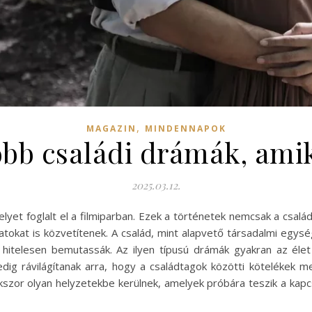
,
MAGAZIN
MINDENNAPOK
bb családi drámák, amike
2025.03.12.
elyet foglalt el a filmiparban. Ezek a történetek nemcsak a család
okat is közvetítenek. A család, mint alapvető társadalmi egysé
hitelesen bemutassák. Az ilyen típusú drámák gyakran az élet
edig rávilágítanak arra, hogy a családtagok közötti kötelékek m
szor olyan helyzetekbe kerülnek, amelyek próbára teszik a kapcs