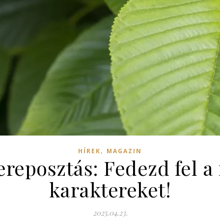
,
HÍREK
MAGAZIN
ereposztás: Fedezd fel a 
karaktereket!
2025.04.23.