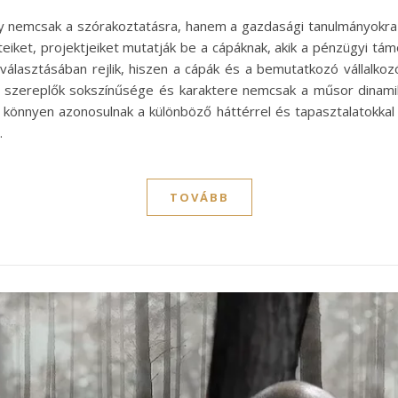
ly nemcsak a szórakoztatásra, hanem a gazdasági tanulmányokra i
eteiket, projektjeiket mutatják be a cápáknak, akik a pénzügyi tá
iválasztásában rejlik, hiszen a cápák és a bemutatkozó vállalko
szereplők sokszínűsége és karaktere nemcsak a műsor dinami
k könnyen azonosulnak a különböző háttérrel és tapasztalatokkal
…
TOVÁBB