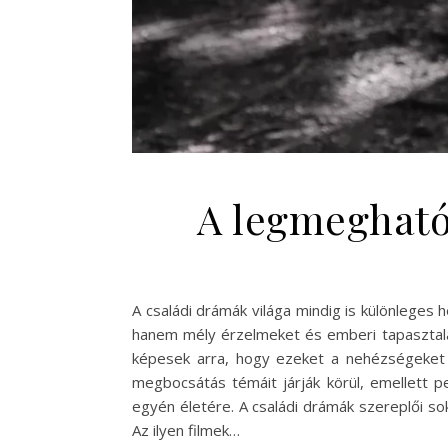
A legmegható
A családi drámák világa mindig is különleges h
hanem mély érzelmeket és emberi tapasztalat
képesek arra, hogy ezeket a nehézségeket 
megbocsátás témáit járják körül, emellett p
egyén életére. A családi drámák szereplői sok
Az ilyen filmek…