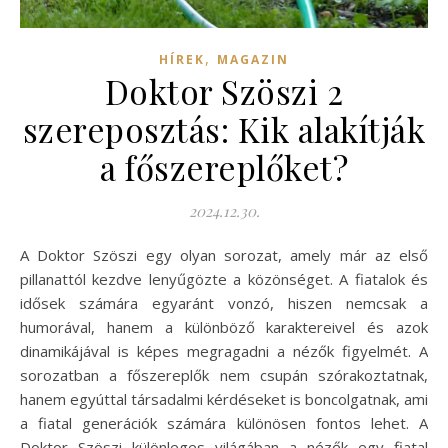
,
HÍREK
MAGAZIN
Doktor Szöszi 2
szereposztás: Kik alakítják
a főszereplőket?
2024.12.30.
A Doktor Szöszi egy olyan sorozat, amely már az első
pillanattól kezdve lenyűgözte a közönséget. A fiatalok és
idősek számára egyaránt vonzó, hiszen nemcsak a
humorával, hanem a különböző karaktereivel és azok
dinamikájával is képes megragadni a nézők figyelmét. A
sorozatban a főszereplők nem csupán szórakoztatnak,
hanem egyúttal társadalmi kérdéseket is boncolgatnak, ami
a fiatal generációk számára különösen fontos lehet. A
Doktor Szöszi különleges világában a nézők egy fiatal