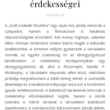
érdekességei
2024.06.30.
A „Száll a kakukk fészkére” egy olyan mű, amely nemcsak a
színpadon, hanem a filmvásznon is hatalmas
népszerűségnek örvendett. Ken Kesey regénye, valamint
Milos Forman rendezése örökre beírta magát a kulturális
emlékezetbe. A történet mélyen gyökerezik a társadalmi
normák, az egyéni szabadság és az elmegyógyászat
kérdéseiben. A cselekmény középpontjában egy
elmegyógyintézet áll, ahol a főszereplő, Randle P.
McMurphy, a társadalmi elnyomás ellen küzd, miközben
próbálja megváltoztatni a többi beteg életét. A szereplők
dinamikája és a karakterek mélysége teszi ezt a történetet
igazán emlékezetessé. A különböző karakterek nemcsak a
cselekmény előrehaladását segítik, hanem a nézők
számára is tükröt tartanak a társadalom különböző
aspektusaira. A szereposztás kulcsszerepet játszik abban,