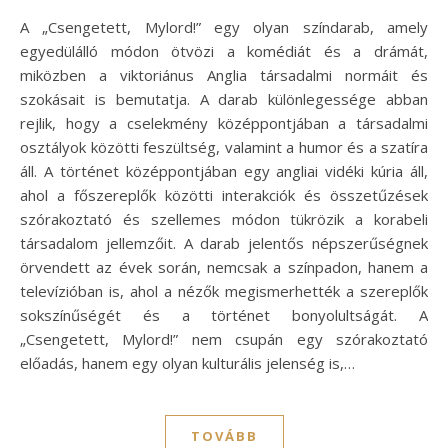
A „Csengetett, Mylord!” egy olyan színdarab, amely
egyedülálló módon ötvözi a komédiát és a drámát,
miközben a viktoriánus Anglia társadalmi normáit és
szokásait is bemutatja. A darab különlegessége abban
rejlik, hogy a cselekmény középpontjában a társadalmi
osztályok közötti feszültség, valamint a humor és a szatíra
áll. A történet középpontjában egy angliai vidéki kúria áll,
ahol a főszereplők közötti interakciók és összetűzések
szórakoztató és szellemes módon tükrözik a korabeli
társadalom jellemzőit. A darab jelentős népszerűségnek
örvendett az évek során, nemcsak a színpadon, hanem a
televízióban is, ahol a nézők megismerhették a szereplők
sokszínűségét és a történet bonyolultságát. A
„Csengetett, Mylord!” nem csupán egy szórakoztató
előadás, hanem egy olyan kulturális jelenség is,…
TOVÁBB