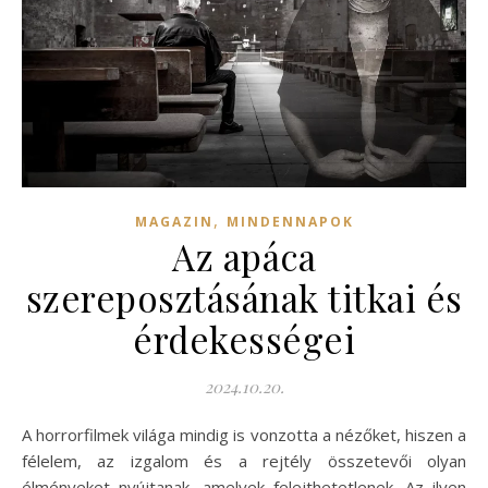
,
MAGAZIN
MINDENNAPOK
Az apáca
szereposztásának titkai és
érdekességei
2024.10.20.
A horrorfilmek világa mindig is vonzotta a nézőket, hiszen a
félelem, az izgalom és a rejtély összetevői olyan
élményeket nyújtanak, amelyek felejthetetlenek. Az ilyen