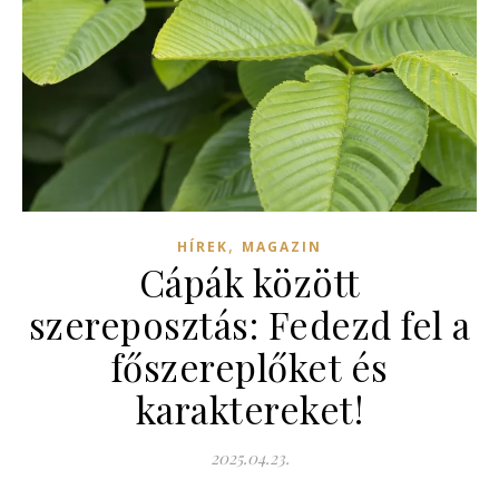
,
HÍREK
MAGAZIN
Cápák között
szereposztás: Fedezd fel a
főszereplőket és
karaktereket!
2025.04.23.