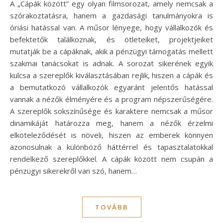
A „Cápák között” egy olyan filmsorozat, amely nemcsak a
szórakoztatásra, hanem a gazdasági tanulmányokra is
óriási hatással van. A műsor lényege, hogy vállalkozók és
befektetők találkoznak, és ötleteiket, projektjeiket
mutatják be a cápáknak, akik a pénzügyi támogatás mellett
szakmai tanácsokat is adnak. A sorozat sikerének egyik
kulcsa a szereplők kiválasztásában rejlik, hiszen a cápák és
a bemutatkozó vállalkozók egyaránt jelentős hatással
vannak a nézők élményére és a program népszerűségére.
A szereplők sokszínűsége és karaktere nemcsak a műsor
dinamikáját határozza meg, hanem a nézők érzelmi
elköteleződését is növeli, hiszen az emberek könnyen
azonosulnak a különböző háttérrel és tapasztalatokkal
rendelkező szereplőkkel. A cápák között nem csupán a
pénzügyi sikerekről van szó, hanem…
TOVÁBB