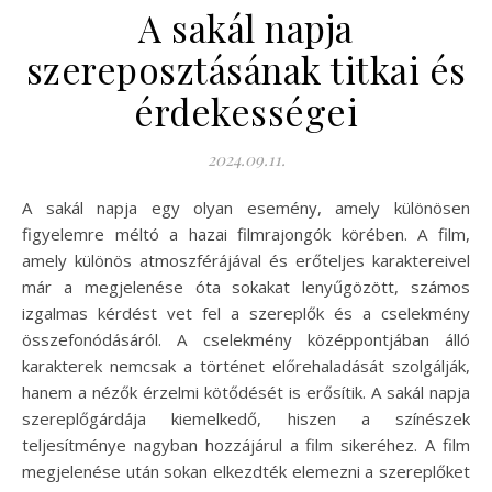
A sakál napja
szereposztásának titkai és
érdekességei
2024.09.11.
A sakál napja egy olyan esemény, amely különösen
figyelemre méltó a hazai filmrajongók körében. A film,
amely különös atmoszférájával és erőteljes karaktereivel
már a megjelenése óta sokakat lenyűgözött, számos
izgalmas kérdést vet fel a szereplők és a cselekmény
összefonódásáról. A cselekmény középpontjában álló
karakterek nemcsak a történet előrehaladását szolgálják,
hanem a nézők érzelmi kötődését is erősítik. A sakál napja
szereplőgárdája kiemelkedő, hiszen a színészek
teljesítménye nagyban hozzájárul a film sikeréhez. A film
megjelenése után sokan elkezdték elemezni a szereplőket