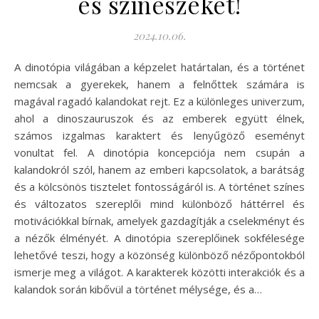
és színészeket!
2024.10.06.
A dinotópia világában a képzelet határtalan, és a történet
nemcsak a gyerekek, hanem a felnőttek számára is
magával ragadó kalandokat rejt. Ez a különleges univerzum,
ahol a dinoszauruszok és az emberek együtt élnek,
számos izgalmas karaktert és lenyűgöző eseményt
vonultat fel. A dinotópia koncepciója nem csupán a
kalandokról szól, hanem az emberi kapcsolatok, a barátság
és a kölcsönös tisztelet fontosságáról is. A történet színes
és változatos szereplői mind különböző háttérrel és
motivációkkal bírnak, amelyek gazdagítják a cselekményt és
a nézők élményét. A dinotópia szereplőinek sokfélesége
lehetővé teszi, hogy a közönség különböző nézőpontokból
ismerje meg a világot. A karakterek közötti interakciók és a
kalandok során kibővül a történet mélysége, és a…