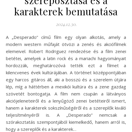
szereposztása és a
karakterek bemutatása
2024.12.30.
A „Desperado” című film egy olyan alkotás, amely a
modern western műfaját ötvözi a zenés és akciófilmek
elemeivel. Robert Rodriguez rendezése és a film zenei
betétei, amelyek a latin rock és a mariachi hagyományait
hordozzák, meghatározóvá tették ezt a filmet a
kilencvenes évek kultúrájában. A történet középpontjában
egy harcos gitáros áll, aki a bosszú és a szerelem útjára
lép, míg a háttérben a mexikói kultúra és a zene gazdag
szövetét bontogatja. A film nem csupán a látványos
akciójeleneteiről és a lenyűgöző zenei betéteiről ismert,
hanem a karakterek sokszínűségéről és a szereplők kiváló
teljesítményéről is. A „Desperado” nemcsak a
szórakoztatás szempontjából kiemelkedő, hanem arról is,
hogy a szereplők és a karakterek…