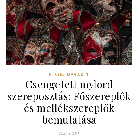
,
HÍREK
MAGAZIN
Csengetett mylord
szereposztás: Főszereplők
és mellékszereplők
bemutatása
2024.07.19.