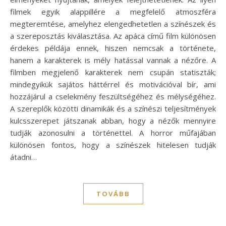
filmek egyik alappillére a megfelelő atmoszféra
megteremtése, amelyhez elengedhetetlen a színészek és
a szereposztás kiválasztása. Az apáca című film különösen
érdekes példája ennek, hiszen nemcsak a története,
hanem a karakterek is mély hatással vannak a nézőre. A
filmben megjelenő karakterek nem csupán statiszták;
mindegyikük sajátos háttérrel és motivációval bír, ami
hozzájárul a cselekmény feszültségéhez és mélységéhez.
A szereplők közötti dinamikák és a színészi teljesítmények
kulcsszerepet játszanak abban, hogy a nézők mennyire
tudják azonosulni a történettel. A horror műfajában
különösen fontos, hogy a színészek hitelesen tudják
átadni…
TOVÁBB