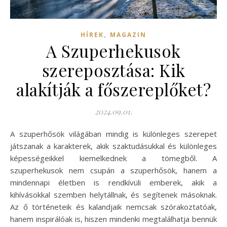
,
HÍREK
MAGAZIN
A Szuperhekusok
szereposztása: Kik
alakítják a főszereplőket?
2024.09.01.
A szuperhősök világában mindig is különleges szerepet
játszanak a karakterek, akik szaktudásukkal és különleges
képességeikkel kiemelkednek a tömegből. A
szuperhekusok nem csupán a szuperhősök, hanem a
mindennapi életben is rendkívüli emberek, akik a
kihívásokkal szemben helytállnak, és segítenek másoknak.
Az ő történeteik és kalandjaik nemcsak szórakoztatóak,
hanem inspirálóak is, hiszen mindenki megtalálhatja bennük