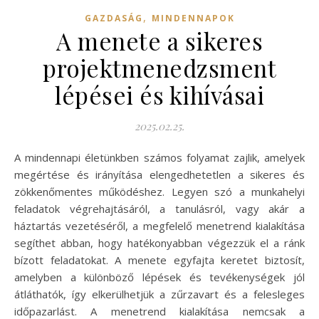
,
GAZDASÁG
MINDENNAPOK
A menete a sikeres
projektmenedzsment
lépései és kihívásai
2025.02.25.
A mindennapi életünkben számos folyamat zajlik, amelyek
megértése és irányítása elengedhetetlen a sikeres és
zökkenőmentes működéshez. Legyen szó a munkahelyi
feladatok végrehajtásáról, a tanulásról, vagy akár a
háztartás vezetéséről, a megfelelő menetrend kialakítása
segíthet abban, hogy hatékonyabban végezzük el a ránk
bízott feladatokat. A menete egyfajta keretet biztosít,
amelyben a különböző lépések és tevékenységek jól
átláthatók, így elkerülhetjük a zűrzavart és a felesleges
időpazarlást. A menetrend kialakítása nemcsak a