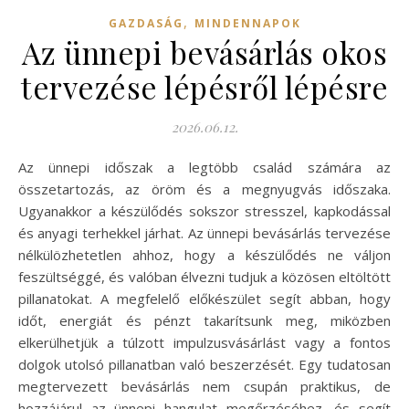
,
GAZDASÁG
MINDENNAPOK
Az ünnepi bevásárlás okos
tervezése lépésről lépésre
2026.06.12.
Az ünnepi időszak a legtöbb család számára az
összetartozás, az öröm és a megnyugvás időszaka.
Ugyanakkor a készülődés sokszor stresszel, kapkodással
és anyagi terhekkel járhat. Az ünnepi bevásárlás tervezése
nélkülözhetetlen ahhoz, hogy a készülődés ne váljon
feszültséggé, és valóban élvezni tudjuk a közösen eltöltött
pillanatokat. A megfelelő előkészület segít abban, hogy
időt, energiát és pénzt takarítsunk meg, miközben
elkerülhetjük a túlzott impulzusvásárlást vagy a fontos
dolgok utolsó pillanatban való beszerzését. Egy tudatosan
megtervezett bevásárlás nem csupán praktikus, de
hozzájárul az ünnepi hangulat megőrzéséhez, és segít