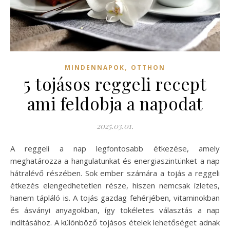
,
MINDENNAPOK
OTTHON
5 tojásos reggeli recept
ami feldobja a napodat
2025.03.01.
A reggeli a nap legfontosabb étkezése, amely
meghatározza a hangulatunkat és energiaszintünket a nap
hátralévő részében. Sok ember számára a tojás a reggeli
étkezés elengedhetetlen része, hiszen nemcsak ízletes,
hanem tápláló is. A tojás gazdag fehérjében, vitaminokban
és ásványi anyagokban, így tökéletes választás a nap
indításához. A különböző tojásos ételek lehetőséget adnak