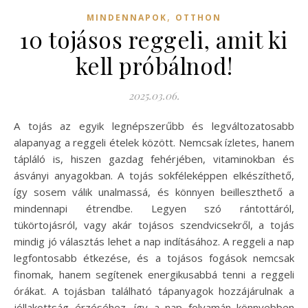
,
MINDENNAPOK
OTTHON
10 tojásos reggeli, amit ki
kell próbálnod!
2025.03.06.
A tojás az egyik legnépszerűbb és legváltozatosabb
alapanyag a reggeli ételek között. Nemcsak ízletes, hanem
tápláló is, hiszen gazdag fehérjében, vitaminokban és
ásványi anyagokban. A tojás sokféleképpen elkészíthető,
így sosem válik unalmassá, és könnyen beilleszthető a
mindennapi étrendbe. Legyen szó rántottáról,
tükörtojásról, vagy akár tojásos szendvicsekről, a tojás
mindig jó választás lehet a nap indításához. A reggeli a nap
legfontosabb étkezése, és a tojásos fogások nemcsak
finomak, hanem segítenek energikusabbá tenni a reggeli
órákat. A tojásban található tápanyagok hozzájárulnak a
jóllakottság érzéséhez, így a nap folyamán könnyebben