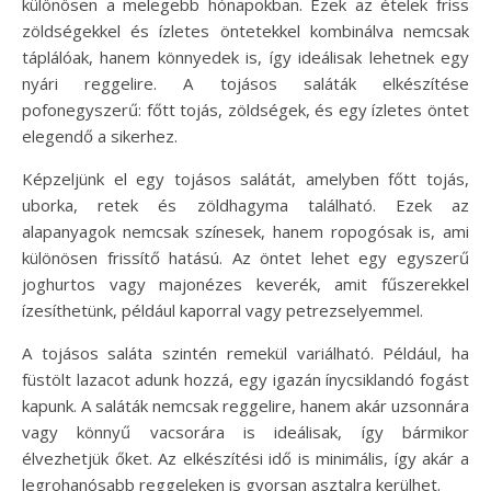
különösen a melegebb hónapokban. Ezek az ételek friss
zöldségekkel és ízletes öntetekkel kombinálva nemcsak
táplálóak, hanem könnyedek is, így ideálisak lehetnek egy
nyári reggelire. A tojásos saláták elkészítése
pofonegyszerű: főtt tojás, zöldségek, és egy ízletes öntet
elegendő a sikerhez.
Képzeljünk el egy tojásos salátát, amelyben főtt tojás,
uborka, retek és zöldhagyma található. Ezek az
alapanyagok nemcsak színesek, hanem ropogósak is, ami
különösen frissítő hatású. Az öntet lehet egy egyszerű
joghurtos vagy majonézes keverék, amit fűszerekkel
ízesíthetünk, például kaporral vagy petrezselyemmel.
A tojásos saláta szintén remekül variálható. Például, ha
füstölt lazacot adunk hozzá, egy igazán ínycsiklandó fogást
kapunk. A saláták nemcsak reggelire, hanem akár uzsonnára
vagy könnyű vacsorára is ideálisak, így bármikor
élvezhetjük őket. Az elkészítési idő is minimális, így akár a
legrohanósabb reggeleken is gyorsan asztalra kerülhet.