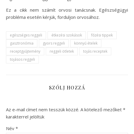
Ez a cikk nem számít orvosi tanácsnak. Egészségügyi
probléma esetén kérjük, forduljon orvosához.
egészséges reggeli
étkezési szokások
főzési tippek
gasztronómia
gyors reggeli
könnyű ételek
receptgyűjtemény
reggeli ötletek
tojás receptek
tojásos reggeli
SZÓLJ HOZZÁ
Az e-mail címet nem tesszük közzé.
A kötelező mezőket
*
karakterrel jelöltük
Név
*