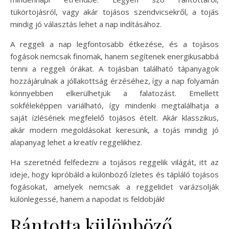
tükörtojásról, vagy akár tojásos szendvicsekről, a tojás
mindig jó választás lehet a nap indításához.
A reggeli a nap legfontosabb étkezése, és a tojásos
fogások nemcsak finomak, hanem segítenek energikusabbá
tenni a reggeli órákat. A tojásban található tápanyagok
hozzájárulnak a jóllakottság érzéséhez, így a nap folyamán
könnyebben elkerülhetjük a falatozást. Emellett
sokféleképpen variálható, így mindenki megtalálhatja a
saját ízlésének megfelelő tojásos ételt. Akár klasszikus,
akár modern megoldásokat keresünk, a tojás mindig jó
alapanyag lehet a kreatív reggelikhez.
Ha szeretnéd felfedezni a tojásos reggelik világát, itt az
ideje, hogy kipróbáld a különböző ízletes és tápláló tojásos
fogásokat, amelyek nemcsak a reggelidet varázsolják
különlegessé, hanem a napodat is feldobják!
Rántotta különböző