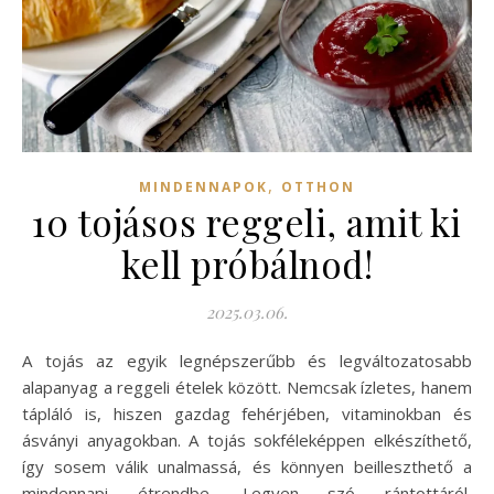
,
MINDENNAPOK
OTTHON
10 tojásos reggeli, amit ki
kell próbálnod!
2025.03.06.
A tojás az egyik legnépszerűbb és legváltozatosabb
alapanyag a reggeli ételek között. Nemcsak ízletes, hanem
tápláló is, hiszen gazdag fehérjében, vitaminokban és
ásványi anyagokban. A tojás sokféleképpen elkészíthető,
így sosem válik unalmassá, és könnyen beilleszthető a
mindennapi étrendbe. Legyen szó rántottáról,