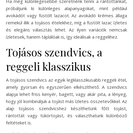
Ha még különlegesebbé szeretnénk tenni a rántottánkat,
próbáljunk ki különleges alapanyagokat, mint például
avokádót vagy füstölt lazacot. Az avokádó krémes állaga
remekül illik a tojásos ételekhez, míg a füstölt lazac ízletes
és elegáns választás lehet. Az ilyen variációk nemcsak
ízletesek, hanem táplálóak is, így ideálisak a reggelihez.
Tojásos szendvics, a
reggeli klasszikus
A tojásos szendvics az egyik legklasszikusabb reggeli étel,
amely gyorsan és egyszerűen elkészíthető. A szendvics
alapja lehet friss kenyér, bagett, vagy akár pita, a lényeg,
hogy jól kombináljuk a tojást más ízletes összetevőkkel. Az
alap tojásos szendvicshez készíthetünk főtt tojást,
rántottát vagy tükörtojást, és választhatunk különböző
feltéteket is.