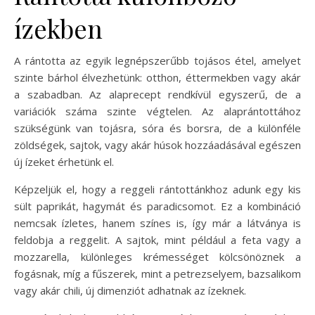
ízekben
A rántotta az egyik legnépszerűbb tojásos étel, amelyet
szinte bárhol élvezhetünk: otthon, éttermekben vagy akár
a szabadban. Az alaprecept rendkívül egyszerű, de a
variációk száma szinte végtelen. Az alaprántottához
szükségünk van tojásra, sóra és borsra, de a különféle
zöldségek, sajtok, vagy akár húsok hozzáadásával egészen
új ízeket érhetünk el.
Képzeljük el, hogy a reggeli rántottánkhoz adunk egy kis
sült paprikát, hagymát és paradicsomot. Ez a kombináció
nemcsak ízletes, hanem színes is, így már a látványa is
feldobja a reggelit. A sajtok, mint például a feta vagy a
mozzarella, különleges krémességet kölcsönöznek a
fogásnak, míg a fűszerek, mint a petrezselyem, bazsalikom
vagy akár chili, új dimenziót adhatnak az ízeknek.