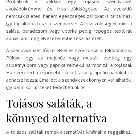
Próbáljunk ki például egy tojásos szendvicset
avokádókrémmel és friss zöldségekkel. Az avokádó
nemcsak ízletes, hanem egészséges zsírokat is tartalmaz,
így táplálóbbá teszi a szendvicset. A friss zöldségek, mint a
saláta, paradicsom vagy uborka pedig ropogós textúrát
adnak, ami még élvezetesebbé teszi az ételt.
A szendvics ízét fűszerekkel és szószokkal is feldobhatjuk.
Például egy kis majonéz vagy mustár, esetleg egy
csipetnyi bors vagy paprika remekül harmonizál a tojással.
Ha szereted a csípősebb ízeket, akár jalapeño paprikát is
adhatsz hozzá. Emellett a szendvicsek könnyen variálhatók,
így bármikor új ízeket fedezhetünk fel.
Tojásos saláták, a
könnyed alternatíva
A tojásos saláták remek alternatívát kínálnak a reggelihez,