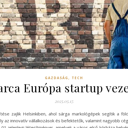
,
GAZDASÁG
TECH
arca Európa startup veze
2025.05.17.
ése zajlik Helsinkiben, ahol sárga markológépek segítik a fö
 az innovatív vállalkozások és befektetők, valamint nagyobb cég
01 jelenlegi létesítményei, amelyek a város első kórháza helyén