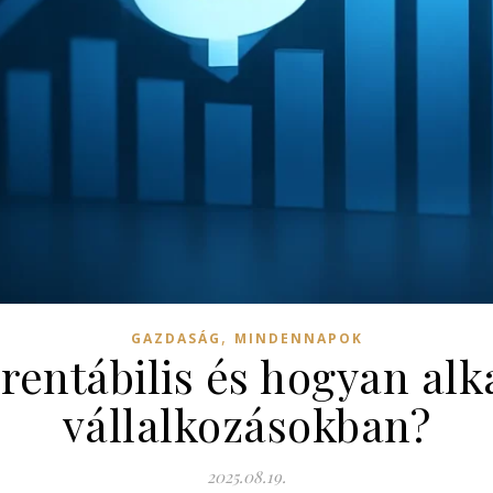
,
GAZDASÁG
MINDENNAPOK
a rentábilis és hogyan al
vállalkozásokban?
2025.08.19.