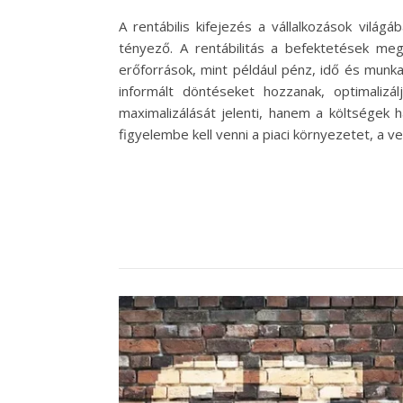
A rentábilis kifejezés a vállalkozások vilá
tényező. A rentábilitás a befektetések meg
erőforrások, mint például pénz, idő és munk
informált döntéseket hozzanak, optimalizá
maximalizálását jelenti, hanem a költségek h
figyelembe kell venni a piaci környezetet, a v