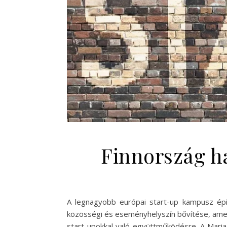
Finnország h
A legnagyobb európai start-up kampusz épít
közösségi és eseményhelyszín bővítése, amely
start-upokkal való együttműködésre. A Maria 