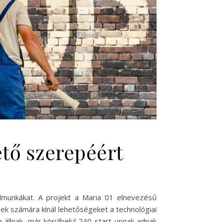
tő szerepéért
ldmunkákat. A projekt a Maria 01 elnevezésű
ek számára kínál lehetőségeket a technológiai
 állnak, már körülbelül 240 start-upnak adnak