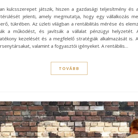
gában kulcsszerepet játszik, hiszen a gazdasági teljesítmény és
térülését jelenti, amely megmutatja, hogy egy vállalkozás men
aerő, tükrében. Az üzleti világban a rentábilitás mérése és ele
lják a működést, és javítsák a vállalat pénzügyi helyzetét
atékony kezelését és a megfelelő stratégiák alkalmazását is. A
ersenytársakat, valamint a fogyasztói igényeket. A rentábilis…
TOVÁBB