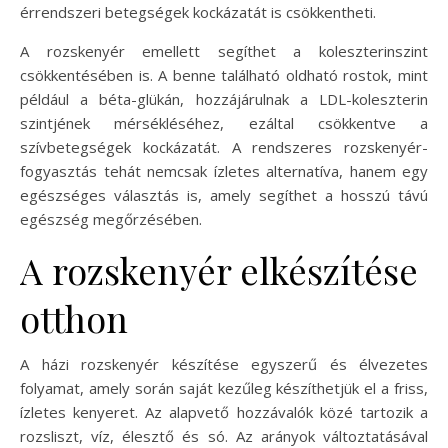
érrendszeri betegségek kockázatát is csökkentheti.
A rozskenyér emellett segíthet a koleszterinszint
csökkentésében is. A benne található oldható rostok, mint
például a béta-glükán, hozzájárulnak a LDL-koleszterin
szintjének mérsékléséhez, ezáltal csökkentve a
szívbetegségek kockázatát. A rendszeres rozskenyér-
fogyasztás tehát nemcsak ízletes alternatíva, hanem egy
egészséges választás is, amely segíthet a hosszú távú
egészség megőrzésében.
A rozskenyér elkészítése
otthon
A házi rozskenyér készítése egyszerű és élvezetes
folyamat, amely során saját kezűleg készíthetjük el a friss,
ízletes kenyeret. Az alapvető hozzávalók közé tartozik a
rozsliszt, víz, élesztő és só. Az arányok változtatásával