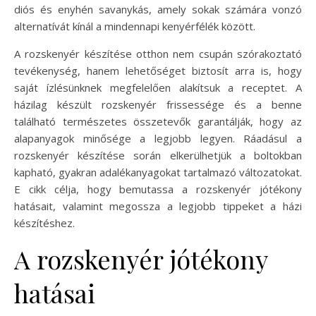
diós és enyhén savanykás, amely sokak számára vonzó
alternatívát kínál a mindennapi kenyérfélék között.
A rozskenyér készítése otthon nem csupán szórakoztató
tevékenység, hanem lehetőséget biztosít arra is, hogy
saját ízlésünknek megfelelően alakítsuk a receptet. A
házilag készült rozskenyér frissessége és a benne
található természetes összetevők garantálják, hogy az
alapanyagok minősége a legjobb legyen. Ráadásul a
rozskenyér készítése során elkerülhetjük a boltokban
kapható, gyakran adalékanyagokat tartalmazó változatokat.
E cikk célja, hogy bemutassa a rozskenyér jótékony
hatásait, valamint megossza a legjobb tippeket a házi
készítéshez.
A rozskenyér jótékony
hatásai