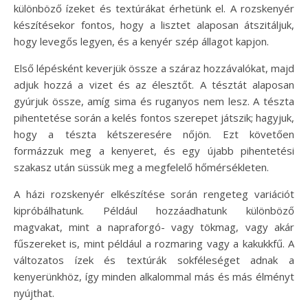
különböző ízeket és textúrákat érhetünk el. A rozskenyér
készítésekor fontos, hogy a lisztet alaposan átszitáljuk,
hogy levegős legyen, és a kenyér szép állagot kapjon.
Első lépésként keverjük össze a száraz hozzávalókat, majd
adjuk hozzá a vizet és az élesztőt. A tésztát alaposan
gyúrjuk össze, amíg sima és ruganyos nem lesz. A tészta
pihentetése során a kelés fontos szerepet játszik; hagyjuk,
hogy a tészta kétszeresére nőjön. Ezt követően
formázzuk meg a kenyeret, és egy újabb pihentetési
szakasz után süssük meg a megfelelő hőmérsékleten.
A házi rozskenyér elkészítése során rengeteg variációt
kipróbálhatunk. Például hozzáadhatunk különböző
magvakat, mint a napraforgó- vagy tökmag, vagy akár
fűszereket is, mint például a rozmaring vagy a kakukkfű. A
változatos ízek és textúrák sokféleséget adnak a
kenyerünkhöz, így minden alkalommal más és más élményt
nyújthat.