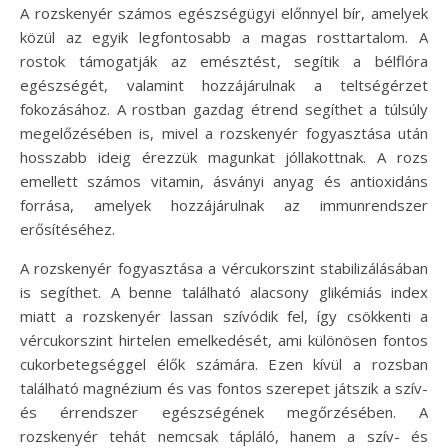
A rozskenyér számos egészségügyi előnnyel bír, amelyek
közül az egyik legfontosabb a magas rosttartalom. A
rostok támogatják az emésztést, segítik a bélflóra
egészségét, valamint hozzájárulnak a teltségérzet
fokozásához. A rostban gazdag étrend segíthet a túlsúly
megelőzésében is, mivel a rozskenyér fogyasztása után
hosszabb ideig érezzük magunkat jóllakottnak. A rozs
emellett számos vitamin, ásványi anyag és antioxidáns
forrása, amelyek hozzájárulnak az immunrendszer
erősítéséhez.
A rozskenyér fogyasztása a vércukorszint stabilizálásában
is segíthet. A benne található alacsony glikémiás index
miatt a rozskenyér lassan szívódik fel, így csökkenti a
vércukorszint hirtelen emelkedését, ami különösen fontos
cukorbetegséggel élők számára. Ezen kívül a rozsban
található magnézium és vas fontos szerepet játszik a szív-
és érrendszer egészségének megőrzésében. A
rozskenyér tehát nemcsak tápláló, hanem a szív- és