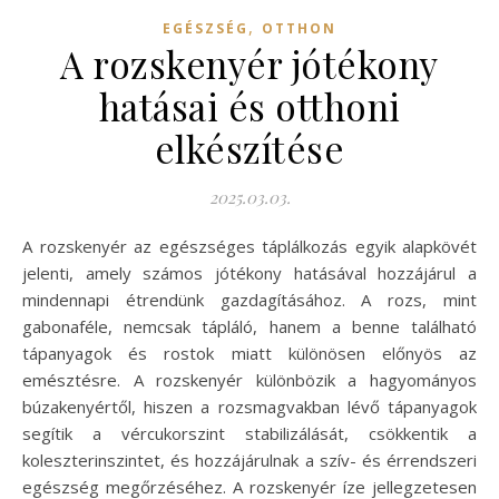
,
EGÉSZSÉG
OTTHON
A rozskenyér jótékony
hatásai és otthoni
elkészítése
2025.03.03.
A rozskenyér az egészséges táplálkozás egyik alapkövét
jelenti, amely számos jótékony hatásával hozzájárul a
mindennapi étrendünk gazdagításához. A rozs, mint
gabonaféle, nemcsak tápláló, hanem a benne található
tápanyagok és rostok miatt különösen előnyös az
emésztésre. A rozskenyér különbözik a hagyományos
búzakenyértől, hiszen a rozsmagvakban lévő tápanyagok
segítik a vércukorszint stabilizálását, csökkentik a
koleszterinszintet, és hozzájárulnak a szív- és érrendszeri
egészség megőrzéséhez. A rozskenyér íze jellegzetesen