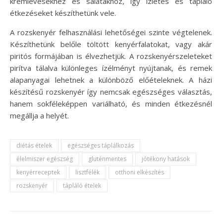
krémlevesekhez és salátákhoz, így ízletes és tápláló
étkezéseket készíthetünk vele.
A rozskenyér felhasználási lehetőségei szinte végtelenek.
Készíthetünk belőle töltött kenyérfalatokat, vagy akár
piritós formájában is élvezhetjük. A rozskenyérszeleteket
pirítva tálalva különleges ízélményt nyújtanak, és remek
alapanyagai lehetnek a különböző előételeknek. A házi
készítésű rozskenyér így nemcsak egészséges választás,
hanem sokféleképpen variálható, és minden étkezésnél
megállja a helyét.
diétás ételek
egészséges táplálkozás
élelmiszer egészség
gluténmentes
jótékony hatások
kenyérreceptek
lisztfélék
otthoni elkészítés
rozskenyér
tápláló ételek