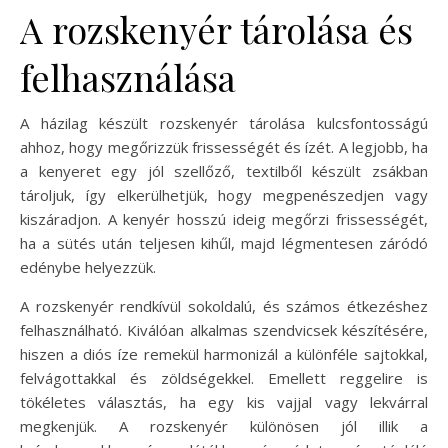
A rozskenyér tárolása és
felhasználása
A házilag készült rozskenyér tárolása kulcsfontosságú
ahhoz, hogy megőrizzük frissességét és ízét. A legjobb, ha
a kenyeret egy jól szellőző, textilből készült zsákban
tároljuk, így elkerülhetjük, hogy megpenészedjen vagy
kiszáradjon. A kenyér hosszú ideig megőrzi frissességét,
ha a sütés után teljesen kihűl, majd légmentesen záródó
edénybe helyezzük.
A rozskenyér rendkívül sokoldalú, és számos étkezéshez
felhasználható. Kiválóan alkalmas szendvicsek készítésére,
hiszen a diós íze remekül harmonizál a különféle sajtokkal,
felvágottakkal és zöldségekkel. Emellett reggelire is
tökéletes választás, ha egy kis vajjal vagy lekvárral
megkenjük. A rozskenyér különösen jól illik a