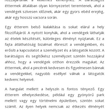
éttermek általában olyan környezetet teremtenek, ahol a
vendégek szívesen időznek, akár egy gyors ebéd erejéig,
akár egy hosszú vacsora során.
Egy étterem belső kialakítása is sokat elárul a hely
filozófiájáról. A nyitott konyhák, ahol a vendégek láthatják
az ételek készítését, különleges élményt nyújtanak. Ez a
fajta átláthatóság bizalmat ébreszt a vendégekben, és
erősíti a kapcsolatot a személyzet és a látogatók között. A
barátságos és segítőkész személyzet szintén hozzájárul
ahhoz, hogy a vendégek otthon érezzék magukat. Az
éttermek, ahol a pincérek kedvesen és figyelmesen bánnak
a vendégekkel, nagyobb eséllyel válnak a látogatók
kedvenc helyeivé.
A hangulat mellett a helyszín is fontos tényező. Egy
étterem elhelyezkedése, például egy gyönyörű park
mellett vagy egy történelmi épületben, szintén sokat
számít. Az ilyen helyek nemcsak az étkezés élményét