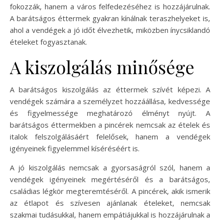
fokozzák, hanem a város felfedezéséhez is hozzájárulnak.
A barátságos éttermek gyakran kínálnak teraszhelyeket is,
ahol a vendégek a jó időt élvezhetik, miközben ínycsiklandó
ételeket fogyasztanak.
A kiszolgálás minősége
A barátságos kiszolgálás az éttermek szívét képezi. A
vendégek számára a személyzet hozzáállása, kedvessége
és figyelmessége meghatározó élményt nyújt. A
barátságos éttermekben a pincérek nemcsak az ételek és
italok felszolgálásáért felelősek, hanem a vendégek
igényeinek figyelemmel kíséréséért is.
A jó kiszolgálás nemcsak a gyorsaságról szól, hanem a
vendégek igényeinek megértéséről és a barátságos,
családias légkör megteremtéséről. A pincérek, akik ismerik
az étlapot és szívesen ajánlanak ételeket, nemcsak
szakmai tudásukkal, hanem empátiájukkal is hozzájárulnak a