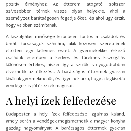
pozitív élményhez. Az étterem látogatói sokszor
szívesebben térnek vissza olyan helyekre, ahol a
személyzet barátságosan fogadja őket, és ahol úgy érzik,
hogy valóban számítanak.
A kiszolgálás minősége különösen fontos a családok és
baráti társaságok számára, akik közösen szeretnének
eltölteni egy kellemes estét. A gyermekekkel érkező
családok esetében a kedves és türelmes kiszolgálás
különösen értékes, hiszen így a szülők is nyugodtabban
élvezhetik az étkezést. A barátságos éttermek gyakran
kínálnak gyermekmenüt, és figyelnek arra, hogy a legkisebb
vendégeik is jól érezzék magukat.
A helyi ízek felfedezése
Budapesten a helyi ízek felfedezése izgalmas kaland,
amely során a vendégek megismerhetik a magyar konyha
gazdag hagyományait. A barátságos éttermek gyakran