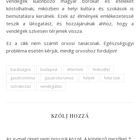
vendégek különböző magyar borokat és ételeket
kóstolhatnak, miközben a helyi kultúra és szokások is
bemutatásra kerülnek. Ezek az élmények emlékezetessé
teszik a látogatást, és hozzájárulnak ahhoz, hogy a
vendégek szívesen térjenek vissza.
Ez a cikk nem számít orvosi tanácsnak. Egészségügyi
probléma esetén kérjük, mindig orvoshoz forduljon!
barátságos
budapest
éttermek
fedezdfel
gasztronómia
gasztroturizmus
helyek
helyi ízek
szórakozás
vendéglátás
SZÓLJ HOZZÁ
Az e-mail címet nem tesszük közzé.
A kötelező mezőket
*