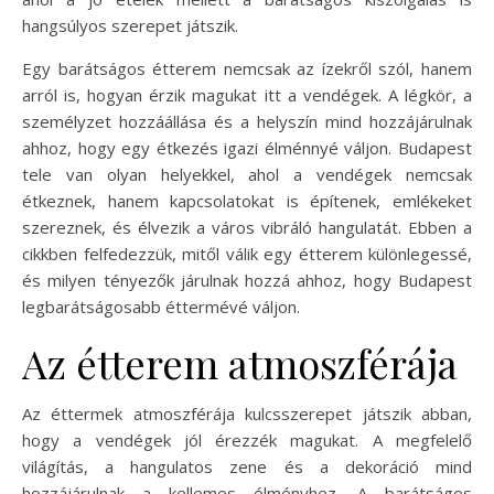
hangsúlyos szerepet játszik.
Egy barátságos étterem nemcsak az ízekről szól, hanem
arról is, hogyan érzik magukat itt a vendégek. A légkör, a
személyzet hozzáállása és a helyszín mind hozzájárulnak
ahhoz, hogy egy étkezés igazi élménnyé váljon. Budapest
tele van olyan helyekkel, ahol a vendégek nemcsak
étkeznek, hanem kapcsolatokat is építenek, emlékeket
szereznek, és élvezik a város vibráló hangulatát. Ebben a
cikkben felfedezzük, mitől válik egy étterem különlegessé,
és milyen tényezők járulnak hozzá ahhoz, hogy Budapest
legbarátságosabb éttermévé váljon.
Az étterem atmoszférája
Az éttermek atmoszférája kulcsszerepet játszik abban,
hogy a vendégek jól érezzék magukat. A megfelelő
világítás, a hangulatos zene és a dekoráció mind
hozzájárulnak a kellemes élményhez. A barátságos