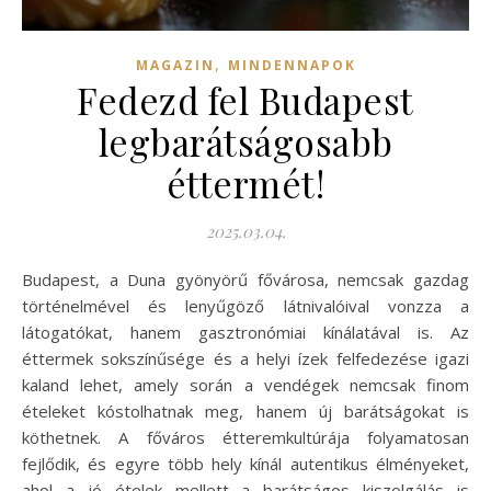
,
MAGAZIN
MINDENNAPOK
Fedezd fel Budapest
legbarátságosabb
éttermét!
2025.03.04.
Budapest, a Duna gyönyörű fővárosa, nemcsak gazdag
történelmével és lenyűgöző látnivalóival vonzza a
látogatókat, hanem gasztronómiai kínálatával is. Az
éttermek sokszínűsége és a helyi ízek felfedezése igazi
kaland lehet, amely során a vendégek nemcsak finom
ételeket kóstolhatnak meg, hanem új barátságokat is
köthetnek. A főváros étteremkultúrája folyamatosan
fejlődik, és egyre több hely kínál autentikus élményeket,
ahol a jó ételek mellett a barátságos kiszolgálás is