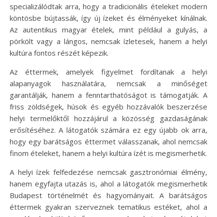
specializálódtak arra, hogy a tradicionális ételeket modern
köntösbe bújtassák, így új ízeket és élményeket kínálnak.
Az autentikus magyar ételek, mint például a gulyás, a
pörkölt vagy a lángos, nemcsak ízletesek, hanem a helyi
kultúra fontos részét képezik.
Az éttermek, amelyek figyelmet fordítanak a helyi
alapanyagok használatára, nemcsak a minőséget
garantálják, hanem a fenntarthatóságot is támogatják. A
friss zöldségek, húsok és egyéb hozzávalók beszerzése
helyi termelőktől hozzájárul a közösség gazdaságának
erősítéséhez. A látogatók számára ez egy újabb ok arra,
hogy egy barátságos éttermet válasszanak, ahol nemcsak
finom ételeket, hanem a helyi kultúra ízét is megismerhetik.
A helyi ízek felfedezése nemcsak gasztronómiai élmény,
hanem egyfajta utazás is, ahol a látogatók megismerhetik
Budapest történelmét és hagyományait. A barátságos
éttermek gyakran szerveznek tematikus estéket, ahol a